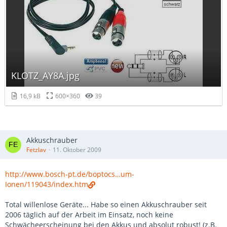
KLOTZ_AY8A.jpg
16,9 kB
600×360
39
Akkuschrauber
Fetzlav
11. Oktober 2009
http://www.bosch-pt.de/boptocs…um-
Ionen/119043/index.htm
Total willenlose Geräte... Habe so einen Akkuschrauber seit
2006 täglich auf der Arbeit im Einsatz, noch keine
Schwächeerscheinung bei den Akkus und absolut robust! (z.B.