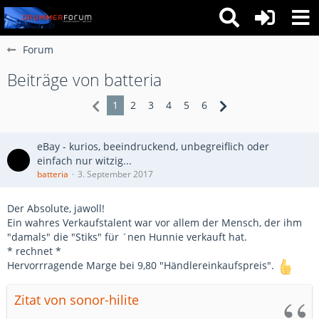
Forum
Beiträge von batteria
1
2
3
4
5
6
eBay - kurios, beeindruckend, unbegreiflich oder
einfach nur witzig...
batteria
3. September 2017
Der Absolute, jawoll!
Ein wahres Verkaufstalent war vor allem der Mensch, der ihm
"damals" die "Stiks" für ´nen Hunnie verkauft hat.
* rechnet *
Hervorrragende Marge bei 9,80 "Händlereinkaufspreis".
Zitat von sonor-hilite