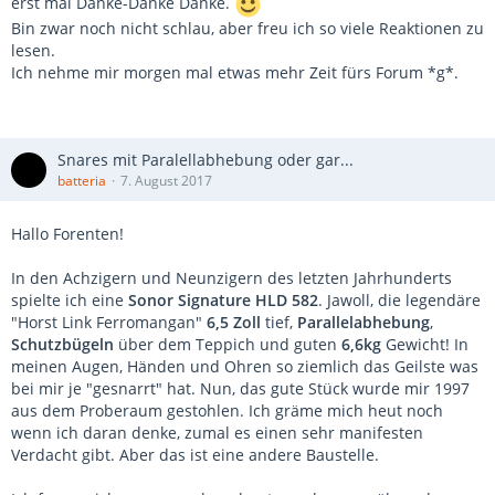
erst mal Danke-Danke Danke.
Bin zwar noch nicht schlau, aber freu ich so viele Reaktionen zu
lesen.
Ich nehme mir morgen mal etwas mehr Zeit fürs Forum *g*.
Snares mit Paralellabhebung oder gar...
batteria
7. August 2017
Hallo Forenten!
In den Achzigern und Neunzigern des letzten Jahrhunderts
spielte ich eine
Sonor Signature HLD 582
. Jawoll, die legendäre
"Horst Link Ferromangan"
6,5 Zoll
tief,
Parallelabhebung
,
Schutzbügeln
über dem Teppich und guten
6,6kg
Gewicht! In
meinen Augen, Händen und Ohren so ziemlich das Geilste was
bei mir je "gesnarrt" hat. Nun, das gute Stück wurde mir 1997
aus dem Proberaum gestohlen. Ich gräme mich heut noch
wenn ich daran denke, zumal es einen sehr manifesten
Verdacht gibt. Aber das ist eine andere Baustelle.