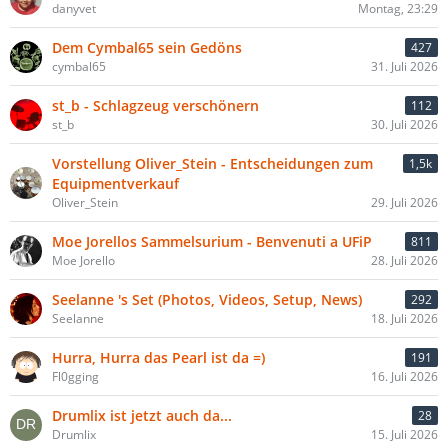
danyvet
Montag, 23:29
Dem Cymbal65 sein Gedöns
427
cymbal65
31. Juli 2026
st_b - Schlagzeug verschönern
112
st_b
30. Juli 2026
Vorstellung Oliver_Stein - Entscheidungen zum
1,5k
Equipmentverkauf
Oliver_Stein
29. Juli 2026
Moe Jorellos Sammelsurium - Benvenuti a UFiP
811
Moe Jorello
28. Juli 2026
Seelanne 's Set (Photos, Videos, Setup, News)
292
Seelanne
18. Juli 2026
Hurra, Hurra das Pearl ist da =)
191
Fl0gging
16. Juli 2026
Drumlix ist jetzt auch da...
28
Drumlix
15. Juli 2026