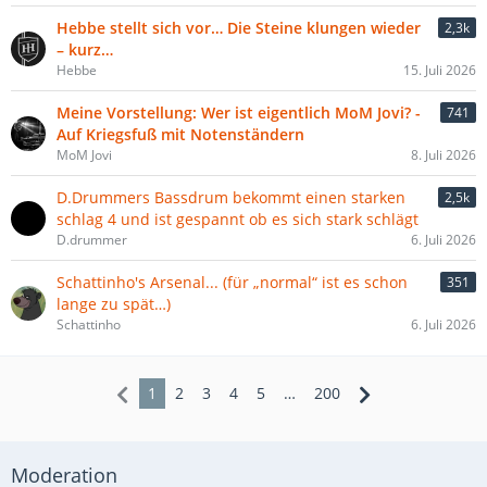
Hebbe stellt sich vor… ​Die Steine klungen wieder
2,3k
– kurz…
Hebbe
15. Juli 2026
Meine Vorstellung: Wer ist eigentlich MoM Jovi? -
741
Auf Kriegsfuß mit Notenständern
MoM Jovi
8. Juli 2026
D.Drummers Bassdrum bekommt einen starken
2,5k
schlag 4 und ist gespannt ob es sich stark schlägt
D.drummer
6. Juli 2026
Schattinho's Arsenal... (für „normal“ ist es schon
351
lange zu spät…)
Schattinho
6. Juli 2026
1
2
3
4
5
…
200
Moderation