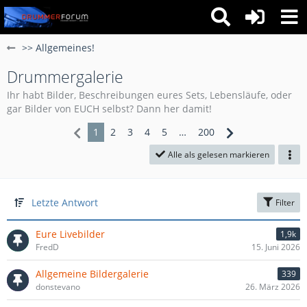
>> Allgemeines!
Drummergalerie
Ihr habt Bilder, Beschreibungen eures Sets, Lebensläufe, oder
gar Bilder von EUCH selbst? Dann her damit!
1
2
3
4
5
…
200
Alle als gelesen markieren
Letzte Antwort
Filter
Eure Livebilder
1,9k
FredD
15. Juni 2026
Allgemeine Bildergalerie
339
donstevano
26. März 2026