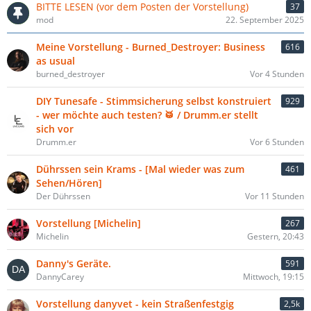
BITTE LESEN (vor dem Posten der Vorstellung)
37
mod
22. September 2025
Meine Vorstellung - Burned_Destroyer: Business
616
as usual
burned_destroyer
Vor 4 Stunden
DIY Tunesafe - Stimmsicherung selbst konstruiert
929
- wer möchte auch testen? 🥁 / Drumm.er stellt
sich vor
Drumm.er
Vor 6 Stunden
Dührssen sein Krams - [Mal wieder was zum
461
Sehen/Hören]
Der Dührssen
Vor 11 Stunden
Vorstellung [Michelin]
267
Michelin
Gestern, 20:43
Danny's Geräte.
591
DannyCarey
Mittwoch, 19:15
Vorstellung danyvet - kein Straßenfestgig
2,5k