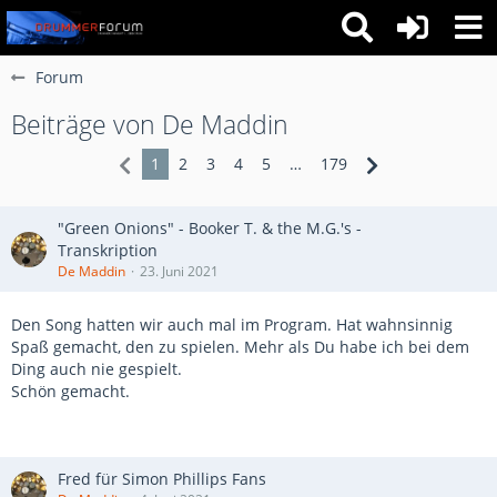
Forum
Beiträge von De Maddin
1
2
3
4
5
…
179
"Green Onions" - Booker T. & the M.G.'s -
Transkription
De Maddin
23. Juni 2021
Den Song hatten wir auch mal im Program. Hat wahnsinnig
Spaß gemacht, den zu spielen. Mehr als Du habe ich bei dem
Ding auch nie gespielt.
Schön gemacht.
Fred für Simon Phillips Fans