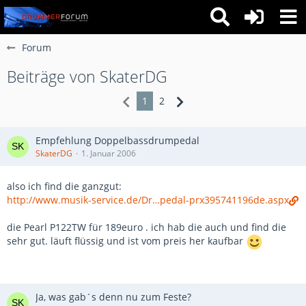
Forum
Beiträge von SkaterDG
1
2
Empfehlung Doppelbassdrumpedal
SkaterDG
1. Januar 2006
also ich find die ganzgut:
http://www.musik-service.de/Dr…pedal-prx395741196de.aspx
die Pearl P122TW für 189euro . ich hab die auch und find die
sehr gut. läuft flüssig und ist vom preis her kaufbar
Ja, was gab´s denn nu zum Feste?