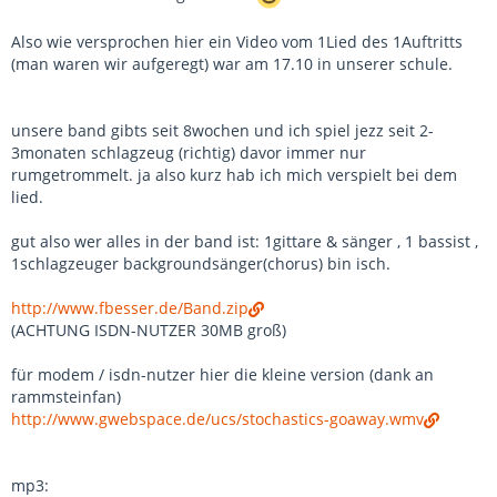
Also wie versprochen hier ein Video vom 1Lied des 1Auftritts
(man waren wir aufgeregt) war am 17.10 in unserer schule.
unsere band gibts seit 8wochen und ich spiel jezz seit 2-
3monaten schlagzeug (richtig) davor immer nur
rumgetrommelt. ja also kurz hab ich mich verspielt bei dem
lied.
gut also wer alles in der band ist: 1gittare & sänger , 1 bassist ,
1schlagzeuger backgroundsänger(chorus) bin isch.
http://www.fbesser.de/Band.zip
(ACHTUNG ISDN-NUTZER 30MB groß)
für modem / isdn-nutzer hier die kleine version (dank an
rammsteinfan)
http://www.gwebspace.de/ucs/stochastics-goaway.wmv
mp3: