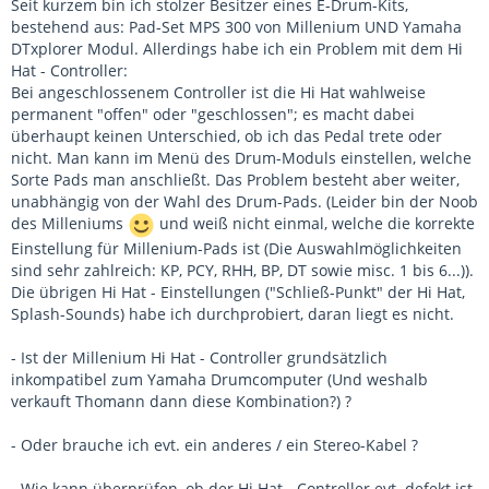
Seit kurzem bin ich stolzer Besitzer eines E-Drum-Kits,
bestehend aus: Pad-Set MPS 300 von Millenium UND Yamaha
DTxplorer Modul. Allerdings habe ich ein Problem mit dem Hi
Hat - Controller:
Bei angeschlossenem Controller ist die Hi Hat wahlweise
permanent "offen" oder "geschlossen"; es macht dabei
überhaupt keinen Unterschied, ob ich das Pedal trete oder
nicht. Man kann im Menü des Drum-Moduls einstellen, welche
Sorte Pads man anschließt. Das Problem besteht aber weiter,
unabhängig von der Wahl des Drum-Pads. (Leider bin der Noob
des Milleniums
und weiß nicht einmal, welche die korrekte
Einstellung für Millenium-Pads ist (Die Auswahlmöglichkeiten
sind sehr zahlreich: KP, PCY, RHH, BP, DT sowie misc. 1 bis 6...)).
Die übrigen Hi Hat - Einstellungen ("Schließ-Punkt" der Hi Hat,
Splash-Sounds) habe ich durchprobiert, daran liegt es nicht.
- Ist der Millenium Hi Hat - Controller grundsätzlich
inkompatibel zum Yamaha Drumcomputer (Und weshalb
verkauft Thomann dann diese Kombination?) ?
- Oder brauche ich evt. ein anderes / ein Stereo-Kabel ?
- Wie kann überprüfen, ob der Hi Hat - Controller evt. defekt ist,