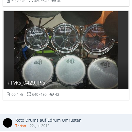
69,79 kB
480×640
40
k-IMG_0429.JPG
60,4 kB
640×480
42
Roto Drums auf Edrum Umrüsten
Torian
22. Juli 2012