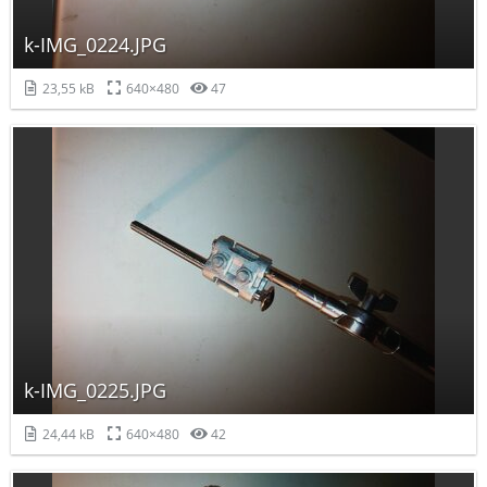
k-IMG_0224.JPG
23,55 kB
640×480
47
k-IMG_0225.JPG
24,44 kB
640×480
42