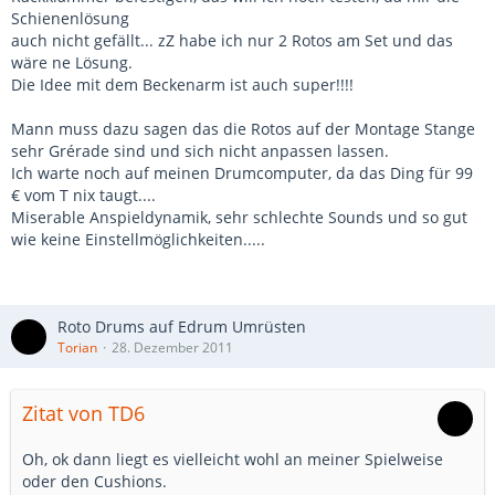
Müsste nochmal etwas drumrum - ein Metalrohr.
Schienenlösung
Vermutlich keine neue Idee, nachdem ich hier jedoch auf
auch nicht gefällt... zZ habe ich nur 2 Rotos am Set und das
die Schnelle nichts gefunden habe, setze ich meine Lösung
wäre ne Lösung.
einfach mal in Torians Thread - ich hoffe, das ist ok,
Die Idee mit dem Beckenarm ist auch super!!!!
vielleicht hilft´s ja auch ihm.
<br><br>
Mann muss dazu sagen das die Rotos auf der Montage Stange
Im Baumarkt für 7,- Euro eine Gewindestange M10 +
sehr Grérade sind und sich nicht anpassen lassen.
passendes Rundrohr gekauft. Zuhause festgestellt, dass
Ich warte noch auf meinen Drumcomputer, da das Ding für 99
Remo natürlich doch kein M10 verwendet hat - war ja
€ vom T nix taugt....
beinahe klar. Die Mutter, die ich zum Bestimmen des
Miserable Anspieldynamik, sehr schlechte Sounds und so gut
Gewindes verwendet habe hat mich reingelegt.
wie keine Einstellmöglichkeiten.....
<br>
Was soll´s - also doch die Remostange abgesägt.<br>
<img
Roto Drums auf Edrum Umrüsten
src="http://www.axelwinkler.com/infos/forum/rorotom/roto1.
Torian
28. Dezember 2011
jpg" width="375" height="281"</img> <img
src="http://www.axelwinkler.com/infos/forum/rorotom/roto2.
jpg" width="375" height="281"</img><br><br>
Zitat von TD6
Dann das Gewinde in ein Stück Rundrohr eingeklebt.
Allerdings hat Loctite hier versagt. Momentan teste ich
Oh, ok dann liegt es vielleicht wohl an meiner Spielweise
gerade die Haltbarkeit eines anderen 2-Komponenten-
oder den Cushions.
Kleber.