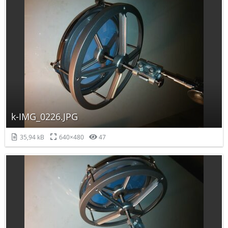
k-IMG_0226.JPG
35,94 kB
640×480
47