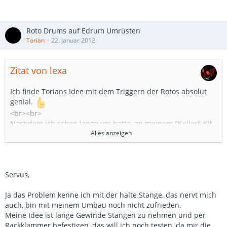
Roto Drums auf Edrum Umrüsten
Torian
22. Januar 2012
Zitat von lexa
Ich finde Torians Idee mit dem Triggern der Rotos absolut
genial.
<br><br>
Nachdem ich schon lange vor hatte, an meinem "Keller"-Kit
die Toms zu ersetzen, kam mir dieser Thread genau recht.
Alles anzeigen
<br>
Zum Ausprobieren des Ganzen von Brazzo ein 10"er
Rototom erworben, um ein wenig zu basteln. Denn neben
dem Triggern wollte ich unbedingt die Halterung
Servus,
modifizieren. Die Befestigung von Rotos auf einer Schiene
hat mir noch nie gefallen - zu unflexibel.<br>
Ja das Problem kenne ich mit der halte Stange, das nervt mich
Prima wäre es, die Gewindestange anders zu befestigen, am
auch, bin mit meinem Umbau noch nicht zufrieden.
flexibelsten wäre es an einem Beckenarmhalter. Da ist der
Meine Idee ist lange Gewinde Stangen zu nehmen und per
Durchmesser der Gewindestange allerdings zu klein.
Rackklammer befestigen, das will ich noch testen, da mir die