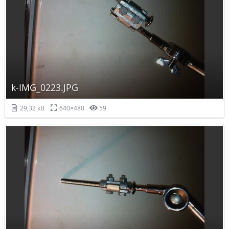
k-IMG_0223.JPG
29,32 kB
640×480
59