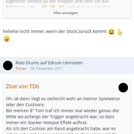
Eigentlich solltest Du der Klopper und Dein Set das
Bekloppte sein...
jetzt mal rein von den
Alles anzeigen
Tätigkeiten her *fg*
Grüsse
hehehe nicht immer, wenn der Stock zurück kommt
Theo
Roto Drums auf Edrum Umrüsten
Torian
28. Dezember 2011
Zitat von TD6
Oh, ok dann liegt es vielleicht wohl an meiner Spielweise
oder den Cushions.
Bei meinen 8" Tom traf ich immer mal wieder genau die
Mitte wo anfangs der Trigger angebracht war, so dass
immer ein Starker Hotspot Effekt auftrat.
Als ich den Cushion am Rand angebracht habe, war es