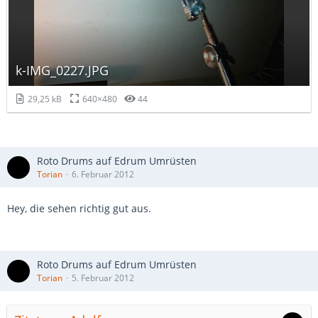
k-IMG_0227.JPG
29,25 kB
640×480
44
Roto Drums auf Edrum Umrüsten
Torian
6. Februar 2012
Hey, die sehen richtig gut aus.
Roto Drums auf Edrum Umrüsten
Torian
5. Februar 2012