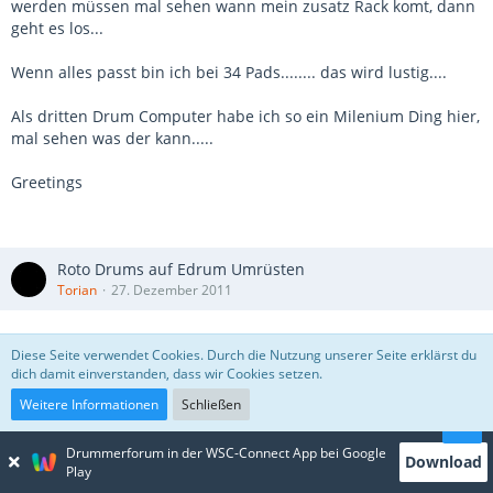
werden müssen mal sehen wann mein zusatz Rack komt, dann
geht es los...
Wenn alles passt bin ich bei 34 Pads........ das wird lustig....
Als dritten Drum Computer habe ich so ein Milenium Ding hier,
mal sehen was der kann.....
Greetings
Roto Drums auf Edrum Umrüsten
Torian
27. Dezember 2011
So,
Diese Seite verwendet Cookies. Durch die Nutzung unserer Seite erklärst du
dich damit einverstanden, dass wir Cookies setzen.
nun bin ich mit dem Umbau fertig.
Weitere Informationen
Schließen
Ich habe mir beim Grosse "T" ein komplett Set Roto Toms
bestellt ca 79 €
Drummerforum in der WSC-Connect App bei Google
Download
Play
dazu passende Mesh Heads in 6" 8" und 10". ca 29 €