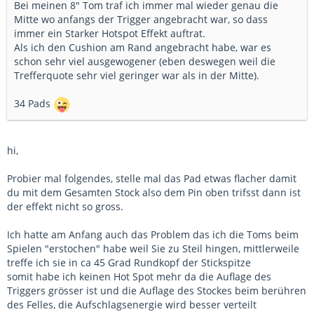
Bei meinen 8" Tom traf ich immer mal wieder genau die
Notfalls lasse ich die beiden Teile verschweißen. Die
Mitte wo anfangs der Trigger angebracht war, so dass
grundsätzliche Konstruktion passt jedenfalls genau so, wie
immer ein Starker Hotspot Effekt auftrat.
ich es mir vorgestellt habe - wunderbar flexibel.
<br>
Als ich den Cushion am Rand angebracht habe, war es
<img
schon sehr viel ausgewogener (eben deswegen weil die
src="http://www.axelwinkler.com/infos/forum/rorotom/roto3.
Trefferquote sehr viel geringer war als in der Mitte).
jpg" width="375" height="281"</img> <img
src="http://www.axelwinkler.com/infos/forum/rorotom/roto4.
34 Pads
jpg" width="375" height="281"</img><br><br>
So sieht´s dann am Rack aus (vorher - nacher):<br>
<img
src="http://www.axelwinkler.com/infos/forum/rorotom/roto5.
hi,
jpg" width="375" height="281"</img> <img
src="http://www.axelwinkler.com/infos/forum/rorotom/roto6.
Probier mal folgendes, stelle mal das Pad etwas flacher damit
jpg" width="375" height="281"</img><br><br>
du mit dem Gesamten Stock also dem Pin oben trifsst dann ist
Wenn jetzt das Triggern auch noch klappt (mein do-it-
der effekt nicht so gross.
yourself-Trigger funktioniert noch etwas kläglich, da bestelle
ich wohl auch bei Bioervampir), werden die anderen beiden
Ich hatte am Anfang auch das Problem das ich die Toms beim
Übungstoms auch durch Rotos ersetzt.
Spielen "erstochen" habe weil Sie zu Steil hingen, mittlerweile
<br><br>
treffe ich sie in ca 45 Grad Rundkopf der Stickspitze
Grüßle - Axel
somit habe ich keinen Hot Spot mehr da die Auflage des
Triggers grösser ist und die Auflage des Stockes beim berühren
des Felles, die Aufschlagsenergie wird besser verteilt