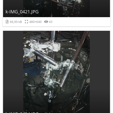
k-IMG_0421.JPG
66,99 kB
480×640
43