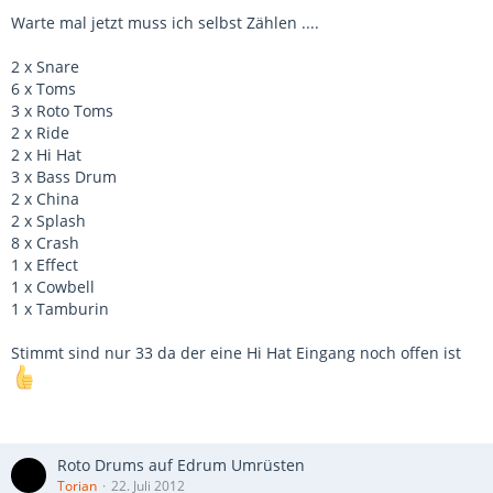
Warte mal jetzt muss ich selbst Zählen ....
2 x Snare
6 x Toms
3 x Roto Toms
2 x Ride
2 x Hi Hat
3 x Bass Drum
2 x China
2 x Splash
8 x Crash
1 x Effect
1 x Cowbell
1 x Tamburin
Stimmt sind nur 33 da der eine Hi Hat Eingang noch offen ist
Roto Drums auf Edrum Umrüsten
Torian
22. Juli 2012