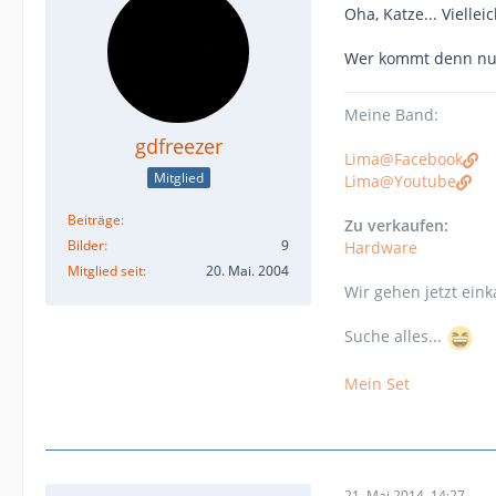
Oha, Katze... Viell
Wer kommt denn nun
Meine Band:
gdfreezer
Lima@Facebook
Mitglied
Lima@Youtube
Beiträge
Zu verkaufen:
Bilder
9
Hardware
Mitglied seit
20. Mai. 2004
Wir gehen jetzt eink
Suche alles...
Mein Set
21. Mai 2014, 14:27