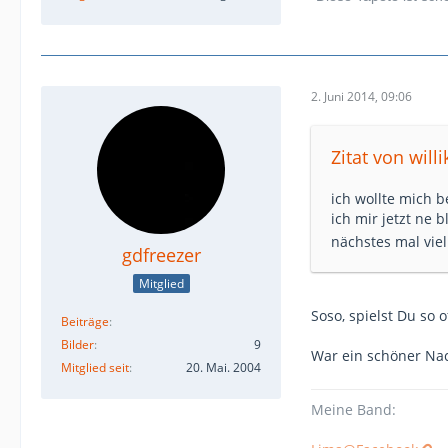
2. Juni 2014, 09:06
Zitat von will
ich wollte mich 
ich mir jetzt ne 
nächstes mal viel
gdfreezer
Mitglied
Soso, spielst Du so 
Beiträge
Bilder
9
War ein schöner Na
Mitglied seit
20. Mai. 2004
Meine Band: