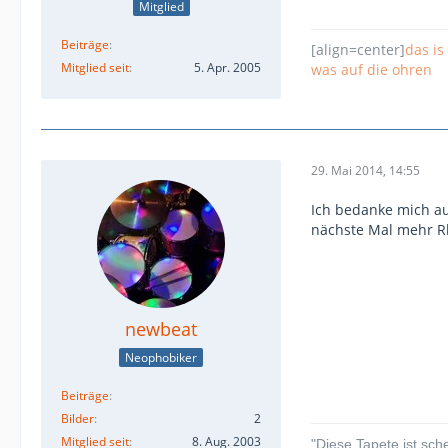
Mitglied
Beiträge
[align=center]
das is
Mitglied seit
5. Apr. 2005
was auf die ohren
29. Mai 2014, 14:55
Ich bedanke mich auc
nächste Mal mehr R
newbeat
Neophobiker
Beiträge
Bilder
2
Mitglied seit
8. Aug. 2003
"Diese Tapete ist sch