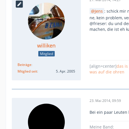
Jens
: schick mir
ne, kein problem, ve
@frieser: du und de
machen, die ist eh
williken
Mitglied
Beiträge
[align=center]
das is
Mitglied seit
5. Apr. 2005
was auf die ohren
23. Mai 2014, 09:59
Bei ein paar Leuten
Meine Band: