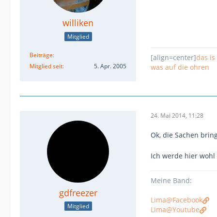
williken
Mitglied
Beiträge
[align=center]
das is
Mitglied seit
5. Apr. 2005
was auf die ohren
24. Mai 2014, 11:28
Ok, die Sachen brin
Ich werde hier wohl
Meine Band:
gdfreezer
Lima@Facebook
Mitglied
Lima@Youtube