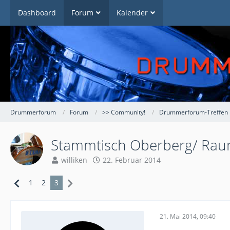
Dashboard
Forum
Kalender
Drummerforum
Forum
>> Community!
Drummerforum-Treffen
Stammtisch Oberberg/ Raum
williken
22. Februar 2014
1
2
3
21. Mai 2014, 09:40