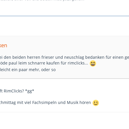
iken
bei den beiden herren frieser und neuschlag bedanken für einen g
blöde paul leim schnarre kaufen für rimclicks...
leicht ein paar mehr, oder so
oft RimClicks? *gg*
chmittag mit viel Fachsimpeln und Musik hören