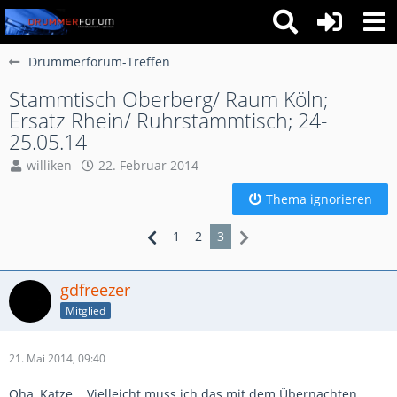
Drummerforum-Treffen
Stammtisch Oberberg/ Raum Köln;
Ersatz Rhein/ Ruhrstammtisch; 24-
25.05.14
williken
22. Februar 2014
Thema ignorieren
1
2
3
gdfreezer
Mitglied
21. Mai 2014, 09:40
Oha, Katze... Vielleicht muss ich das mit dem Übernachten