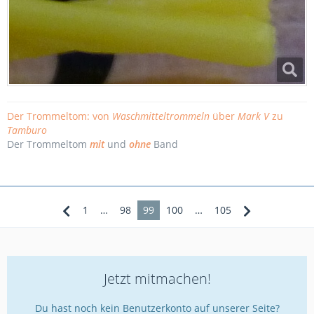
Der Trommeltom: von
Waschmitteltrommeln
über
Mark V
zu
Tamburo
Der Trommeltom
mit
und
ohne
Band
1
…
98
99
100
…
105
Jetzt mitmachen!
Du hast noch kein Benutzerkonto auf unserer Seite?