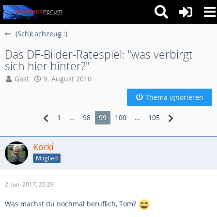
(Sch)Lachzeug :)
Das DF-Bilder-Ratespiel: "was verbirgt
sich hier hinter?"
Gast
9. August 2010
Thema ignorieren
1
…
98
99
100
…
105
Korki
Mitglied
2. Juni 2017, 22:29
Was machst du nochmal beruflich, Tom?