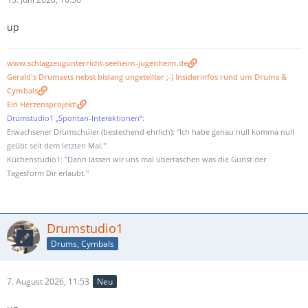
up
www.schlagzeugunterricht-seeheim-jugenheim.de
Gerald's Drumsets nebst bislang ungeteilter ;-) Insiderinfos rund um Drums &
Cymbals
Ein Herzensprojekt!
Drumstudio1 „Spontan-Interaktionen“:
Erwachsener Drumschüler (bestechend ehrlich): "Ich habe genau null komma null
geübt seit dem letzten Mal."
Küchenstudio1: "Dann lassen wir uns mal überraschen was die Gunst der
Tagesform Dir erlaubt."
Drumstudio1
Drums, Cymbals
7. August 2026, 11:53
Neu