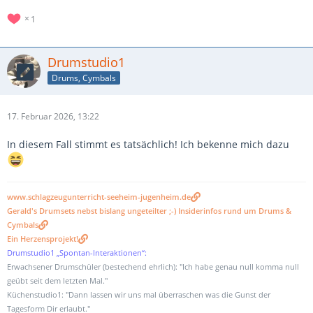
1
Drumstudio1
Drums, Cymbals
17. Februar 2026, 13:22
In diesem Fall stimmt es tatsächlich! Ich bekenne mich dazu
www.schlagzeugunterricht-seeheim-jugenheim.de
Gerald's Drumsets nebst bislang ungeteilter ;-) Insiderinfos rund um Drums &
Cymbals
Ein Herzensprojekt!
Drumstudio1 „Spontan-Interaktionen“:
Erwachsener Drumschüler (bestechend ehrlich): "Ich habe genau null komma null
geübt seit dem letzten Mal."
Küchenstudio1: "Dann lassen wir uns mal überraschen was die Gunst der
Tagesform Dir erlaubt."