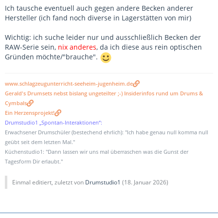
Ich tausche eventuell auch gegen andere Becken anderer
Hersteller (ich fand noch diverse in Lagerstätten von mir)
Wichtig: ich suche leider nur und ausschließlich Becken der
RAW-Serie sein,
nix anderes
, da ich diese aus rein optischen
Gründen möchte/"brauche".
www.schlagzeugunterricht-seeheim-jugenheim.de
Gerald's Drumsets nebst bislang ungeteilter ;-) Insiderinfos rund um Drums &
Cymbals
Ein Herzensprojekt!
Drumstudio1 „Spontan-Interaktionen“:
Erwachsener Drumschüler (bestechend ehrlich): "Ich habe genau null komma null
geübt seit dem letzten Mal."
Küchenstudio1: "Dann lassen wir uns mal überraschen was die Gunst der
Tagesform Dir erlaubt."
Einmal editiert, zuletzt von
Drumstudio1
(
18. Januar 2026
)