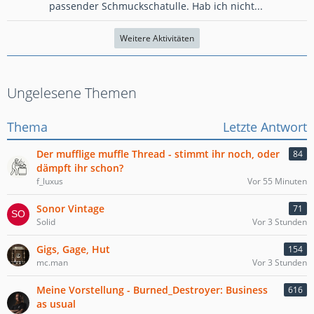
passender Schmuckschatulle. Hab ich nicht...
Weitere Aktivitäten
Ungelesene Themen
Thema
Letzte Antwort
Der mufflige muffle Thread - stimmt ihr noch, oder
84
dämpft ihr schon?
f_luxus
Vor 55 Minuten
Sonor Vintage
71
Solid
Vor 3 Stunden
Gigs, Gage, Hut
154
mc.man
Vor 3 Stunden
Meine Vorstellung - Burned_Destroyer: Business
616
as usual