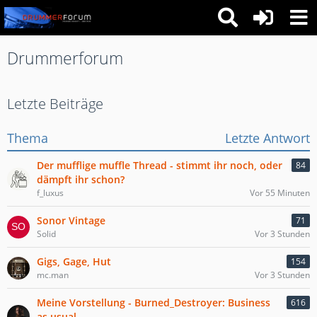
Drummerforum
Letzte Beiträge
Thema
Letzte Antwort
Der mufflige muffle Thread - stimmt ihr noch, oder
84
dämpft ihr schon?
f_luxus
Vor 55 Minuten
Sonor Vintage
71
Solid
Vor 3 Stunden
Gigs, Gage, Hut
154
mc.man
Vor 3 Stunden
Meine Vorstellung - Burned_Destroyer: Business
616
as usual