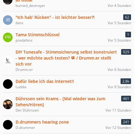
burned_destroyer
Vor 4 Stunden
"Ich hab' Rücken" - ist leichter besser?!
62
ibins
Vor 5 Stunden
Tama Stimmschlüssel
1
pradafenz
Vor 5 Stunden
DIY Tunesafe - Stimmsicherung selbst konstruiert
929
- wer möchte auch testen? 🥁 / Drumm.er stellt
sich vor
Drumm.er
Vor 6 Stunden
Dafür liebe ich das Internet!!
2,8k
Luddie
Vor 9 Stunden
Dührssen sein Krams - [Mal wieder was zum
461
Sehen/Hören]
Der Dührssen
Vor 11 Stunden
D.drummers hearing zone
241
D.drummer
Vor 12 Stunden