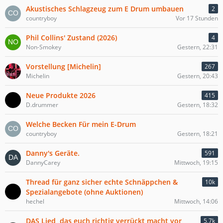
Akustisches Schlagzeug zum E Drum umbauen
2
countryboy
Vor 17 Stunden
Phil Collins' Zustand (2026)
4
Non-Smokey
Gestern, 22:31
Vorstellung [Michelin]
267
Michelin
Gestern, 20:43
Neue Produkte 2026
415
D.drummer
Gestern, 18:32
Welche Becken Für mein E-Drum
countryboy
Gestern, 18:21
Danny's Geräte.
591
DannyCarey
Mittwoch, 19:15
Thread für ganz sicher echte Schnäppchen &
10k
Spezialangebote (ohne Auktionen)
hechel
Mittwoch, 14:06
DAS Lied, das euch richtig verrückt macht vor
5,7k