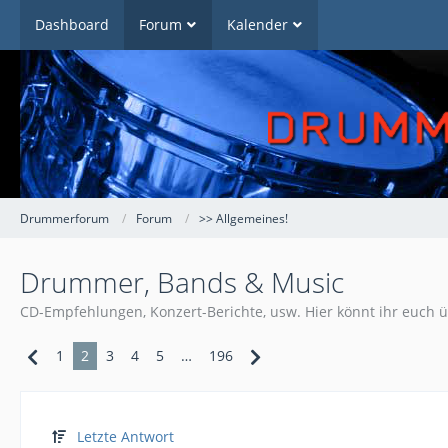
Dashboard
Forum
Kalender
Drummerforum
Forum
>> Allgemeines!
Drummer, Bands & Music
CD-Empfehlungen, Konzert-Berichte, usw. Hier könnt ihr euch
1
2
3
4
5
…
196
Letzte Antwort