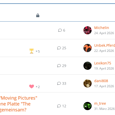
Michelin
6
24. April 2026
Unbek.Pfer
25
22. April 2026
5
Lexikon75
29
19. April 2026
dani808
33
17. April 2026
2
Moving Pictures"
ne Platte "The
m_tree
12
s gemeinsam?
31. März 2026