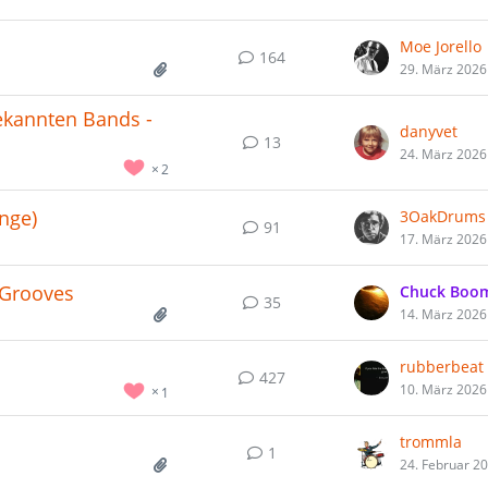
Moe Jorello
164
29. März 2026
ekannten Bands -
danyvet
13
24. März 2026
2
enge)
3OakDrums
91
17. März 2026
 Grooves
Chuck Boo
35
14. März 2026
rubberbeat
427
10. März 2026
1
trommla
1
24. Februar 2