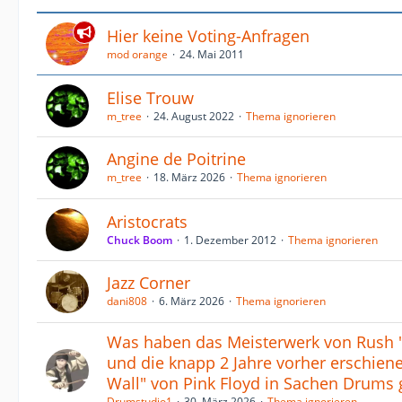
Hier keine Voting-Anfragen
mod orange
24. Mai 2011
Elise Trouw
m_tree
24. August 2022
Thema ignorieren
Angine de Poitrine
m_tree
18. März 2026
Thema ignorieren
Aristocrats
Chuck Boom
1. Dezember 2012
Thema ignorieren
Jazz Corner
dani808
6. März 2026
Thema ignorieren
Was haben das Meisterwerk von Rush "
und die knapp 2 Jahre vorher erschiene
Wall" von Pink Floyd in Sachen Drum
Drumstudio1
30. März 2026
Thema ignorieren