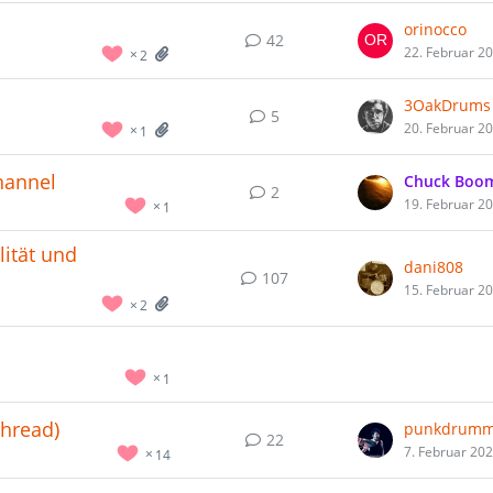
orinocco
42
22. Februar 2
2
3OakDrums
5
20. Februar 2
1
Channel
Chuck Boo
2
19. Februar 2
1
ität und
dani808
107
15. Februar 2
2
1
hread)
punkdrumm
22
7. Februar 20
14