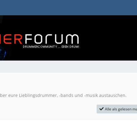
 über eure Lieblingsdrummer, -bands und -musik austauschen.
Alle als gelesen m