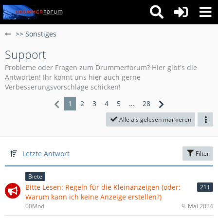
>> Sonstiges
Support
Probleme oder Fragen zum Drummerforum? Hier gibt's die
Antworten! Ihr könnt uns hier auch gerne
Verbesserungsvorschläge schicken!
1
2
3
4
5
…
28
Alle als gelesen markieren
Letzte Antwort
Filter
Biete
Bitte Lesen: Regeln für die Kleinanzeigen (oder:
211
Warum kann ich keine Anzeige erstellen?)
00Mod
9. Mai 2024