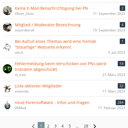
Keine E-Mail-Benachrichtigung bei PN
2
Oliver_Stein
11. September 2023
Mitglied / Moderator Bezeichnung
4
sixstrokeroll
10. September 2023
Bei Aufruf eines Themas wird eine fremde
1
"bösartige" Webseite erkannt
olsch
3. Juli 2023
Fehlermeldung beim Verschicken von PNs (wird
14
trotzdem abgeschickt)
m_tree
21. März 2023
Liste aktivster Mitglieder
32
trommla
17. März 2023
neue Forensoftware - Infos und Fragen
284
00Mod
17. Februar 2023
1
2
3
4
5
…
28