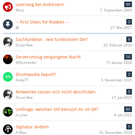
userrang bei endorsern.
99
Motz
7. September 2009
-- First Steps for Rookies --
3
JB
27. Mai 2007
Suchfunktion - wie funktioniert die?
9
Drum Bee
22. Februar 2026
Serverumzug vergangene Nacht
16
00Schneider
15. Januar 2026
Drumipedia kaputt?
3
Andy77
3. November 2025
Antworten lassen sich nicht abschicken
5
Drum Bee
27. Juli 2025
Umfrage: welchen Stil benutzt ihr im DF?
80
m_tree
4. Juli 2025
Signatur ändern
5
A-Man
10. Dezember 2024