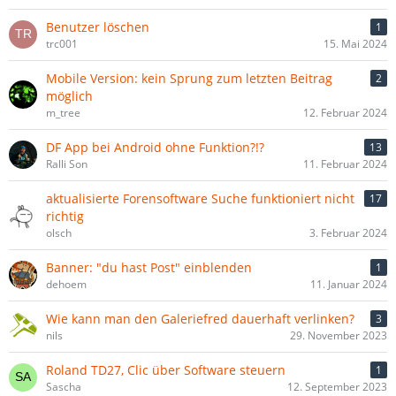
Benutzer löschen
1
trc001
15. Mai 2024
Mobile Version: kein Sprung zum letzten Beitrag
2
möglich
m_tree
12. Februar 2024
DF App bei Android ohne Funktion?!?
13
Ralli Son
11. Februar 2024
aktualisierte Forensoftware Suche funktioniert nicht
17
richtig
olsch
3. Februar 2024
Banner: "du hast Post" einblenden
1
dehoem
11. Januar 2024
Wie kann man den Galeriefred dauerhaft verlinken?
3
nils
29. November 2023
Roland TD27, Clic über Software steuern
1
Sascha
12. September 2023