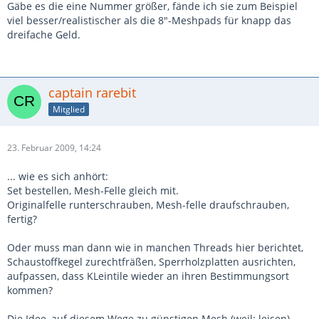
Gäbe es die eine Nummer größer, fände ich sie zum Beispiel
viel besser/realistischer als die 8"-Meshpads für knapp das
dreifache Geld.
captain rarebit
Mitglied
23. Februar 2009, 14:24
... wie es sich anhört:
Set bestellen, Mesh-Felle gleich mit.
Originalfelle runterschrauben, Mesh-felle draufschrauben,
fertig?
Oder muss man dann wie in manchen Threads hier berichtet,
Schaustoffkegel zurechtfräßen, Sperrholzplatten ausrichten,
aufpassen, dass KLeintile wieder an ihren Bestimmungsort
kommen?
Die Idee, auf diesem Wege zu günstigen Mesh (weil: leisen)