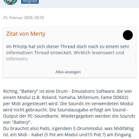
Mitglied
25. Februar 2009, 08:50
Zitat von Merty
Im Prinzip hat sich dieser Thread doch noch zu einem sehr
informativen Thread entwickelt. Wirklich lesenswert und
informativ.
Wenn wir vom MPS-400 ausgehen. Da mögen einige Recht
Alles anzeigen
haben. Der Umbau-aufwand für ein knapp ~ 400€ Set finde
ich auch recht hoch, zumal das Soundmodul nicht wirklich
viel kann (soviel habe ich nun gelernt
)
Richtig, "Battery" ist eine Drum - Emulations Software, die von
einem Modul (z.B. Roland, Yamaha, Millenium, Fame DD602)
Da würde ich auch eher auf ein MPS-300 spekulieren, wo
per Midi angesteuert wird. Die Sounds im verwendeten Modul
man ohne weitere Probleme auf Mesh umrüsten kann und
wird nicht gebraucht. Die Soundausgabe erfolgt am Sound -
das Set auch noch günstig ohne Modul bekommt. Evtll noch
Output der PC-Soundkarte. Wiedergegeben werden die Sounds
Cymbals tauschen - fertig.
von "Battery".
Du brauchst also Pads, irgendein E-Drummodul, was Midifähig
Aber ich hatte auch "nur" ein td-3 zum Vergleich angespielt
ist, ein Midi - Kabel (5 Pol am Modul und15 Pol( ?) am Eingang