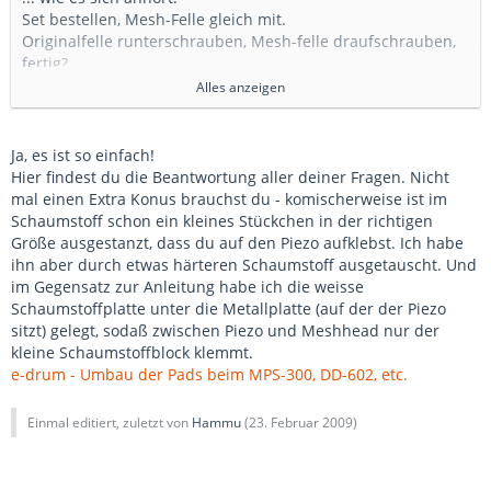
Set bestellen, Mesh-Felle gleich mit.
Originalfelle runterschrauben, Mesh-felle draufschrauben,
fertig?
Alles anzeigen
Oder muss man dann wie in manchen Threads hier
berichtet, Schaustoffkegel zurechtfräßen, Sperrholzplatten
ausrichten, aufpassen, dass KLeintile wieder an ihren
Ja, es ist so einfach!
Bestimmungsort kommen?
Hier findest du die Beantwortung aller deiner Fragen. Nicht
mal einen Extra Konus brauchst du - komischerweise ist im
Die Idee, auf diesem Wege zu günstigen Mesh (weil: leisen)
Schaumstoff schon ein kleines Stückchen in der richtigen
Felen zu kommen ist ja sehr verlockend, es schreckt mich
Größe ausgestanzt, dass du auf den Piezo aufklebst. Ich habe
nur der Bastelanteil, da ich Null Erfahrung im Umgangg mit
ihn aber durch etwas härteren Schaumstoff ausgetauscht. Und
diesem Material habe (Piezos
)
im Gegensatz zur Anleitung habe ich die weisse
Schaumstoffplatte unter die Metallplatte (auf der der Piezo
Gruß,
sitzt) gelegt, sodaß zwischen Piezo und Meshhead nur der
Matthias
kleine Schaumstoffblock klemmt.
e-drum - Umbau der Pads beim MPS-300, DD-602, etc.
Einmal editiert, zuletzt von
Hammu
(
23. Februar 2009
)