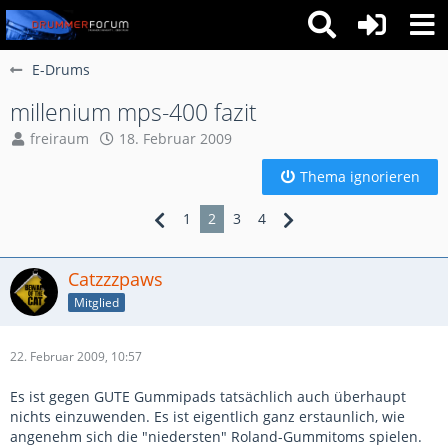
E-Drums
millenium mps-400 fazit
freiraum
18. Februar 2009
Thema ignorieren
1
2
3
4
Catzzzpaws
Mitglied
22. Februar 2009, 10:57
Es ist gegen GUTE Gummipads tatsächlich auch überhaupt
nichts einzuwenden. Es ist eigentlich ganz erstaunlich, wie
angenehm sich die "niedersten" Roland-Gummitoms spielen.