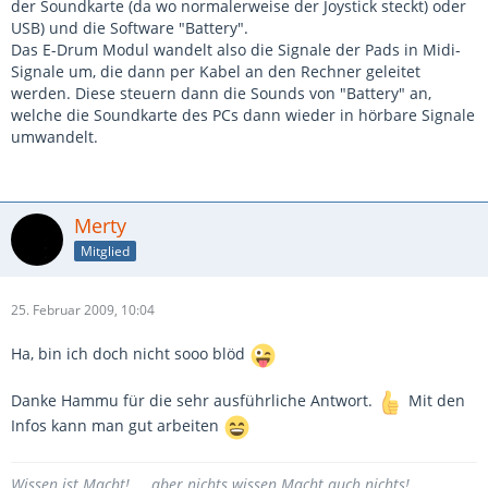
und ich kann wirklich nicht viel, was drummer Künste
der Soundkarte (da wo normalerweise der Joystick steckt) oder
angeht
Von daher möchte ich hier nur meine Meinung
USB) und die Software "Battery".
Das E-Drum Modul wandelt also die Signale der Pads in Midi-
kundtun
Signale um, die dann per Kabel an den Rechner geleitet
werden. Diese steuern dann die Sounds von "Battery" an,
Eine Frage jeddoch hätt ich noch (Achtung bin Anfänger).
welche die Soundkarte des PCs dann wieder in hörbare Signale
Was bedeutet es "über Battery" zu triggern? Hört sich für
umwandelt.
mich wie nen Programm an und als Modul quasi den PC
benutzen?
Greetz Sascha
Merty
Mitglied
25. Februar 2009, 10:04
Ha, bin ich doch nicht sooo blöd
Danke Hammu für die sehr ausführliche Antwort.
Mit den
Infos kann man gut arbeiten
Wissen ist Macht! ... aber nichts wissen Macht auch nichts!