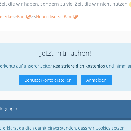
Zeit die wir haben, sondern zu viel Zeit die wir nicht nutzen!
elecke
<>
Band
><
Neurodiverse Band
Jetzt mitmachen!
erkonto auf unserer Seite?
Registriere dich kostenlos
und nimm an
Benutzerkonto erstellen
Anmelden
ingungen
Community-Software:
WoltLab Suite™ 5.5.23
 erklärst du dich damit einverstanden, dass wir Cookies setzen.