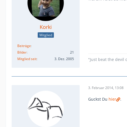
Korki
Mitglied
Beiträge
Bilder
21
Mitglied seit
3. Dez. 2005
"Just beat the devil o
3. Februar 2014, 13:08
Guckst Du
hier
.