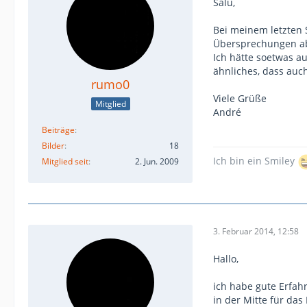
Salü,
Bei meinem letzten 
Übersprechungen abz
Ich hätte soetwas a
ähnliches, dass auc
rumo0
Viele Grüße
Mitglied
André
Beiträge
Bilder
18
Ich bin ein Smiley
Mitglied seit
2. Jun. 2009
3. Februar 2014, 12:58
Hallo,
ich habe gute Erfah
in der Mitte für da