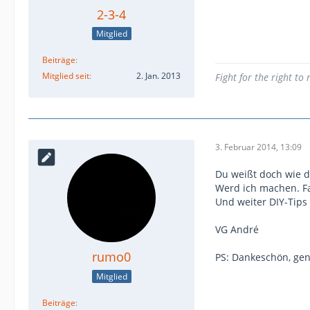
2-3-4
Mitglied
Beiträge
Mitglied seit
2. Jan. 2013
Fight for the right to
3. Februar 2014, 13:09
Du weißt doch wie di
Werd ich machen. Fa
Und weiter DIY-Tips
VG André
rumo0
PS: Dankeschön, gen
Mitglied
Beiträge