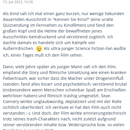
15. Juli 2023, 10:36
Als Kind sah ich mal einen ganz kurzen, nur wenige Sekunden
dauernden Ausschnitt in "Kennen Sie Kino?" (eine uralte
Quizsendung im Fernsehen zu Kinofilmen) und fand den
großen Kopf und die Helme der bewaffneten jenes
Ausschnittes beindruckend und verstörend zugleich. Ich
dachte damals es handele sich um Kämpfe von
Außerirdischen.
Als ultra-junger Science Fiction-Fan wußte
ich, eines Tages muß ich den Film sehen.
Dann, viele Jahre später als junger Mann sah ich den Film,
empfand die Story und filmische Umsetzung wie einen kranken
Fiebertraum, war sicher dass die Macher unter Drogeneinfluß
standen, fand alles bizarr und psychedelisch, verstörend brutal
(insbesondere wenn Menschen scheinbar Spaß am Erschießen
wehrloser haben) und filmisch trashig umgesetzt. Sean
Connery wirkte unglaubwürdig, deplatziert und mit der Rolle
sichtlich überfordert. Ich vermute er hat den Film auch nicht
verstanden ;-). Und doch, der Film wirkte erinnerungstechnisch
trotz seines trash-Charakters nach, nicht zuletzt aufgrund
seiner verstörenden Inhalte bzw. Widersprüche bzw. so vielen