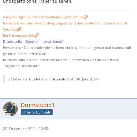
unbedarft! ohne Trailer zu sehen.
www.schlagzeugunterricht-seeheim-jugenheim.de
Gerald's Drumsets nebst bislang ungeteilter ;-) Insiderinfos rund um Drums &
Cymbals
Ein Herzensprojekt!
Drumstudio1 „Spontan-Interaktionen“:
Erwachsener Drumschüler (bestechend ehrlich): "Ich habe genau null komma null
geübt seit dem letzten Mal."
Küchenstudio1: "Dann lassen wir uns mal überraschen was die Gunst der
Tagesform Dir erlaubt."
5 Mal editiert, zuletzt von
Drumstudio1
(
30. Juni 2024
)
Drumstudio1
Drums, Cymbals
20. Dezember 2024, 20:38