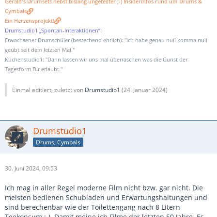
Gerald's Drumsets nebst bislang ungeteilter ;-) Insiderinfos rund um Drums &
Cymbals
Ein Herzensprojekt!
Drumstudio1 „Spontan-Interaktionen“:
Erwachsener Drumschüler (bestechend ehrlich): "Ich habe genau null komma null
geübt seit dem letzten Mal."
Küchenstudio1: "Dann lassen wir uns mal überraschen was die Gunst der
Tagesform Dir erlaubt."
Einmal editiert, zuletzt von
Drumstudio1
(
24. Januar 2024
)
Drumstudio1
Drums, Cymbals
30. Juni 2024, 09:53
Ich mag in aller Regel moderne Film nicht bzw. gar nicht. Die
meisten bedienen Schubladen und Erwartungshaltungen und
sind berechenbar wie der Toilettengang nach 8 Litern
Teekonsum ;-). Damit meine ich Filme der letzten 50 Jahre. Es