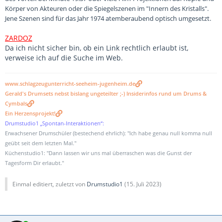
Körper von Akteuren oder die Spiegelszenen im "Innern des Kristalls".
Jene Szenen sind für das Jahr 1974 atemberaubend optisch umgesetzt.
ZARDOZ
Da ich nicht sicher bin, ob ein Link rechtlich erlaubt ist,
verweise ich auf die Suche im Web.
www.schlagzeugunterricht-seeheim-jugenheim.de
Gerald's Drumsets nebst bislang ungeteilter ;-) Insiderinfos rund um Drums &
Cymbals
Ein Herzensprojekt!
Drumstudio1 „Spontan-Interaktionen“:
Erwachsener Drumschüler (bestechend ehrlich): "Ich habe genau null komma null
geübt seit dem letzten Mal."
Küchenstudio1: "Dann lassen wir uns mal überraschen was die Gunst der
Tagesform Dir erlaubt."
Einmal editiert, zuletzt von
Drumstudio1
(
15. Juli 2023
)