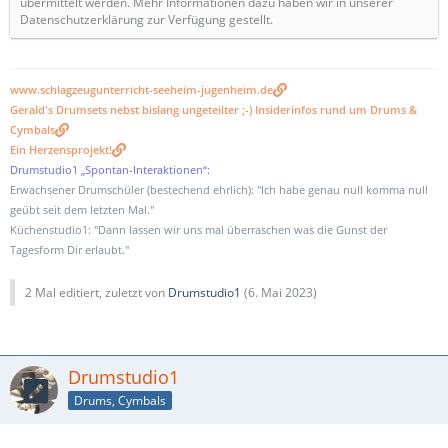
übermittelt werden. Mehr Informationen dazu haben wir in unserer
Datenschutzerklärung zur Verfügung gestellt.
www.schlagzeugunterricht-seeheim-jugenheim.de
Gerald's Drumsets nebst bislang ungeteilter ;-) Insiderinfos rund um Drums &
Cymbals
Ein Herzensprojekt!
Drumstudio1 „Spontan-Interaktionen“:
Erwachsener Drumschüler (bestechend ehrlich): "Ich habe genau null komma null
geübt seit dem letzten Mal."
Küchenstudio1: "Dann lassen wir uns mal überraschen was die Gunst der
Tagesform Dir erlaubt."
2 Mal editiert, zuletzt von
Drumstudio1
(
6. Mai 2023
)
Drumstudio1
Drums, Cymbals