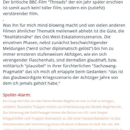
Der britische BBC-Film "Threads" der ein Jahr später erschien
ist somit auch kein! toller Film, sondern ein (zutiefst)
verstörender Film.
,
Was ihn für mich mind-blowing macht und von vielen anderen
Filmen ähnlicher Thematik meilenweit abhebt ist die Güte, die
"Realitätsnähe" des Ost-West-Eskalationsszenarios. Die
einzelnen Phasen, nebst zunächst beschwichtigender
Meldungen ("wird sicher diplomatisch gelöst") bis hin zu
immer ernsteren stufenweisen Abfolgen, wie ein sich
verengender Flaschenhals, sind dermaßen glaubhaft, bzw.
militärisch "plausibel" in ihrer fürchterlichen "Sachzwang-
Pragmatik" das ich mich oft ertappte beim Gedanken: "das ist
das glaubwürdigste Kriegsszenario der Achtziger Jahre von
dem ich jemals gehört habe."
Spoiler-Alarm:
Ein Coup der USA um das Terror-Mullah-Regime im Iran zu Fall zu bringen,
scheitert. Russische Truppen rücken zur Unterstützung des Mullah-Regimes ein.
Zur Sicherung der Golf-Passage nimmt die Dichte von US- und Sowjet-
Kriegsschiffen und Truppen dramatisch zu. Die erste massive Eskalation ist das
Verschwinden (die Vernichtung) eines US-Atom-U-Bootes im Golf. Etc. etc. Die