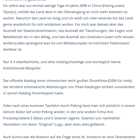
Ich selbst war nur einma! wenige Tage im Jahre 2008 in China (Peking sowie
Tjianjin), verließ das Land aber in der Überzeugung es nicht mehr betreten zu
wollen. Natürlich das Land ist riesig und ich weiß um viele reisende die das Land
gerne wiederholt für sich entdecken wollen. Für mich war damals aber das
Ausmaß der Staatsindoktrination, das Ausmaß der Täuschungen, der Lügen und
Nebelkerzen bis in den Alltag, und das Ausmaß des Unwissens (oder nicht wissen
wollens) alles sprengend was für uns Mitteleuropäer im kühnsten Fiebertraum
denkbar ist.
Nur 3-4 oberflächliche, und eher niedrigschwellige und womöglich banal-
erscheinende Beispiele:
Der offizielle Katalog einer chinesischen recht großen Drumfirma (OEM für viele),
der einzelne schematische Abbildungen von Pearl-Katalogen einfach unverändert
in seinen Katalog hineinkopiert hatte.
Oder nach einer kuriosen Taxifahrt durch Peking fand man sich plötzlich in einem
kleinen Keller tief unter Peking wieder, in der eine andere Firma ihre
Produktpiraterie E-Bässe und E-Gitarren lagerte. Gitarren von namhaften
Herstellern mit deren "Original"-Logo, aber eben alles gefälscht.
Auch kurios war die Antwort auf die Frage eines dt. Investors an eine Übersetzerin