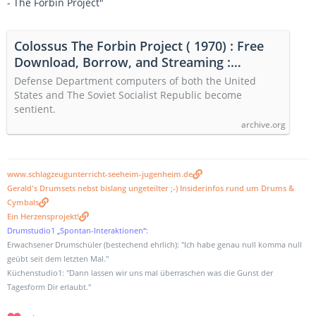
- The Forbin Project"
Colossus The Forbin Project ( 1970) : Free
Download, Borrow, and Streaming :
Internet Archive
Defense Department computers of both the United
States and The Soviet Socialist Republic become
sentient.
archive.org
www.schlagzeugunterricht-seeheim-jugenheim.de
Gerald's Drumsets nebst bislang ungeteilter ;-) Insiderinfos rund um Drums &
Cymbals
Ein Herzensprojekt!
Drumstudio1 „Spontan-Interaktionen“:
Erwachsener Drumschüler (bestechend ehrlich): "Ich habe genau null komma null
geübt seit dem letzten Mal."
Küchenstudio1: "Dann lassen wir uns mal überraschen was die Gunst der
Tagesform Dir erlaubt."