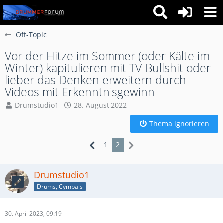
Off-Topic
Vor der Hitze im Sommer (oder Kälte im
Winter) kapitulieren mit TV-Bullshit oder
lieber das Denken erweitern durch
Videos mit Erkenntnisgewinn
Drumstudio1
28. August 2022
Thema ignorieren
1
2
Drumstudio1
Drums, Cymbals
30. April 2023, 09:19