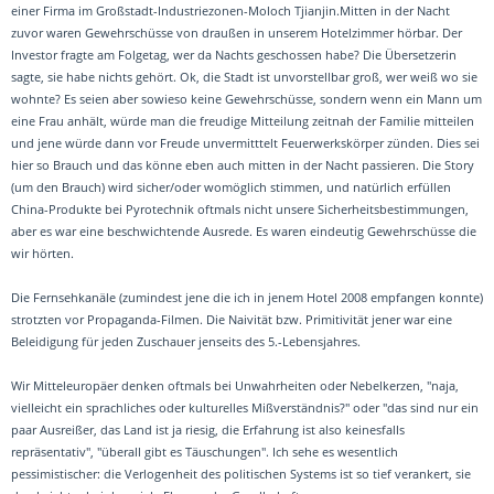
einer Firma im Großstadt-Industriezonen-Moloch Tjianjin.Mitten in der Nacht
zuvor waren Gewehrschüsse von draußen in unserem Hotelzimmer hörbar. Der
Investor fragte am Folgetag, wer da Nachts geschossen habe? Die Übersetzerin
sagte, sie habe nichts gehört. Ok, die Stadt ist unvorstellbar groß, wer weiß wo sie
wohnte? Es seien aber sowieso keine Gewehrschüsse, sondern wenn ein Mann um
eine Frau anhält, würde man die freudige Mitteilung zeitnah der Familie mitteilen
und jene würde dann vor Freude unvermitttelt Feuerwerkskörper zünden. Dies sei
hier so Brauch und das könne eben auch mitten in der Nacht passieren. Die Story
(um den Brauch) wird sicher/oder womöglich stimmen, und natürlich erfüllen
China-Produkte bei Pyrotechnik oftmals nicht unsere Sicherheitsbestimmungen,
aber es war eine beschwichtende Ausrede. Es waren eindeutig Gewehrschüsse die
wir hörten.
Die Fernsehkanäle (zumindest jene die ich in jenem Hotel 2008 empfangen konnte)
strotzten vor Propaganda-Filmen. Die Naivität bzw. Primitivität jener war eine
Beleidigung für jeden Zuschauer jenseits des 5.-Lebensjahres.
Wir Mitteleuropäer denken oftmals bei Unwahrheiten oder Nebelkerzen, "naja,
vielleicht ein sprachliches oder kulturelles Mißverständnis?" oder "das sind nur ein
paar Ausreißer, das Land ist ja riesig, die Erfahrung ist also keinesfalls
repräsentativ", "überall gibt es Täuschungen". Ich sehe es wesentlich
pessimistischer: die Verlogenheit des politischen Systems ist so tief verankert, sie