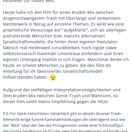
Parallelen zur realen Welt.
Heute halte ich den Film für einen kruden Mix zwischen
drogenschwangerem Trash mit Überlänge und verkanntem
Meisterwerk in Bezug auf einzelne Themen. Es wirkt wie eine
prophetische Voraussage auf "aufgeklärte", sich als überlegen
postulierende Menschen bzw. manche alternativen
Gesellschaftsmodelle, die hinter ihren eigenen Postulaten
faktisch real meilenweit zurückbleiben, hoch-rigide sowie
selbstzensorisch maximale Linientreue einfordern und ihren
eigenen Untergang implizit in sich tragen. Manchmal denke ich
heute, es scheint Menschen zu geben, die den Film als
Anleitung für ihr favorisiertes Gesellschaftsmodell
mißverstanden haben.
Aufgrund der vielfältigen Interpretationsmöglichkeiten und
dem kruden Mix zwischen Genie, Trash und Wahnsinn, ist
dieser Film somit meine Empfehlung gegen die Hitze.
P.S. Für Optik-Fetischisten: tatsächlich gibt es abseits diverser Trash-
Elemente einige furiose Kameraeinstellungen die überragend sind, wie
der "Blick" über den See des Protagonisten sowie einer Schlüsselfigur
des Vortex bei Minute 19:37 oder viele Film-Projektionen auf Köpfe und