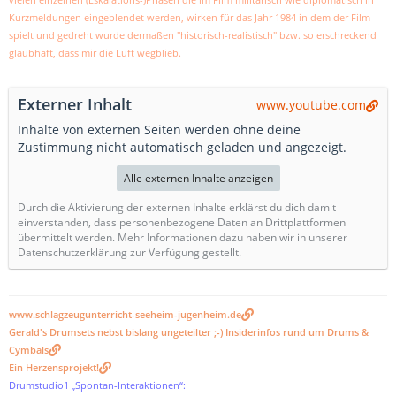
vielen einzelnen (Eskalations-)Phasen die im Film militärisch wie diplomatisch in
Kurzmeldungen eingeblendet werden, wirken für das Jahr 1984 in dem der Film
spielt und gedreht wurde dermaßen "historisch-realistisch" bzw. so erschreckend
glaubhaft, dass mir die Luft wegblieb.
Externer Inhalt
www.youtube.com
Inhalte von externen Seiten werden ohne deine
Zustimmung nicht automatisch geladen und angezeigt.
Alle externen Inhalte anzeigen
Durch die Aktivierung der externen Inhalte erklärst du dich damit
einverstanden, dass personenbezogene Daten an Drittplattformen
übermittelt werden. Mehr Informationen dazu haben wir in unserer
Datenschutzerklärung zur Verfügung gestellt.
www.schlagzeugunterricht-seeheim-jugenheim.de
Gerald's Drumsets nebst bislang ungeteilter ;-) Insiderinfos rund um Drums &
Cymbals
Ein Herzensprojekt!
Drumstudio1 „Spontan-Interaktionen“: