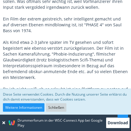
sollen. Was oftmals sehr wichtig ist, weil Vorfinanzierer ihren
Input stark vergolded irgendwann zurück wollen.
Ein Film der extrem geistreich, sehr intelligent gemacht und
auf diversen Ebenen mindblowing ist, ist "PHASE 4" von Saul
Bass von 1974.
Als Kind etwa 2-3 Jahre später im TV gesehen und sofort
begeistert wie ebenso verstört zurückgelassen. Der Film ist in
Sachen Kameraführung, "Phobie-Induzierung", filmischer
Glaubwürdigkeit (trotz biologistischem Scifi-Thema) und
Interpretationsspielraum insbesondere in Bezug auf das
befremdend obskur-anmutende Ende etc. auf so vielen Ebenen
ein Meisterwerk.
Da ich nicht weiß, ob es erlaubt ist eine Plattform zu posten auf
Diese Seite verwendet Cookies. Durch die Nutzung unserer Seite erklärst du
der man ihn komplett sehen kann, verkneife ich mir das.
dich damit einverstanden, dass wir Cookies setzen.
Als Überraschung poste ich für jene die den Film auch von
Weitere Informationen
Schließen
früher erinnern (er kam alle Jahrzehnte mal im Fernsehen) eine
Website die das Original-Ende wie wir es kannten zeigt und
Drummerforum in der WSC-Connect App bei Google
Download
alternativ in einem 2. Link das viel längere (bereits gedreht und
Play
komplett geschnittene) Ende wie es Saul Bass, der Regisseur