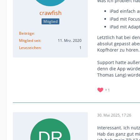
Was ich probiert ha
iPad einfach 
crawfish
iPad mit Focu
Mitglied
iPad mit Adap
Beiträge
Letztlich hat bei de
Mitglied seit
11. Mrz. 2020
absolut gepasst abe
Lesezeichen
1
Kopfhörer zu hören.
Support hatte außer 
denn die App würde 
Thomas Lang) würde
1
30. Mai 2025, 17:26
Interessant. Ich nu
Hab das ganz gut m