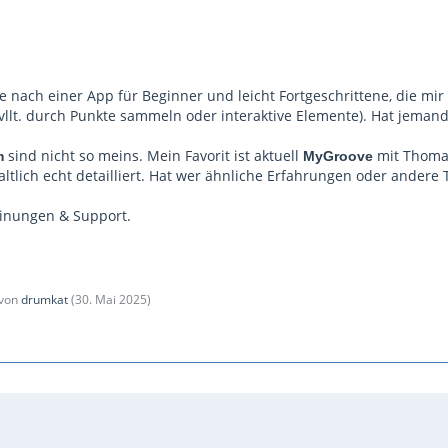
e nach einer App für Beginner und leicht Fortgeschrittene, die mir d
 (vllt. durch Punkte sammeln oder interaktive Elemente). Hat jem
sind nicht so meins. Mein Favorit ist aktuell
mit Thomas 
m
MyGroove
altlich echt detailliert. Hat wer ähnliche Erfahrungen oder andere 
inungen & Support.
 von
drumkat
(
30. Mai 2025
)