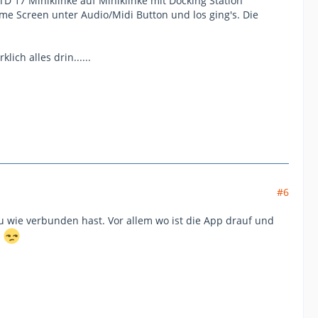
TD 17 Miniklinke auf Miniklinke mit Docking Station
e Screen unter Audio/Midi Button und los ging's. Die
ich alles drin......
#6
u wie verbunden hast. Vor allem wo ist die App drauf und
n