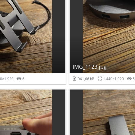
IMG_1123.jpg
0×1.920
6
941,66 kB
1.440×1.920
5