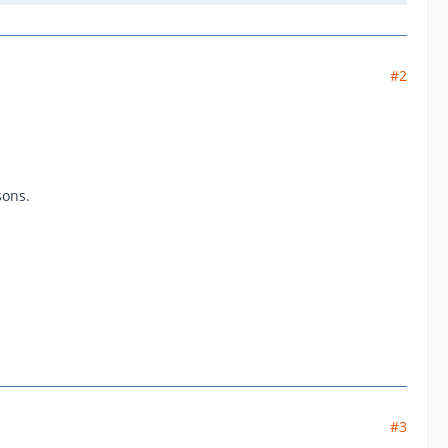
#2
sons.
#3