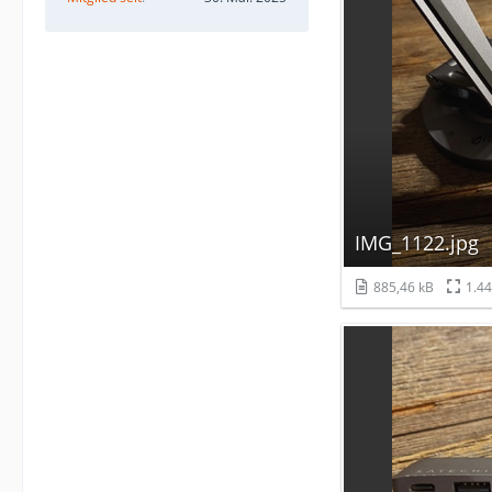
IMG_1122.jpg
885,46 kB
1.44