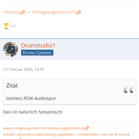
Youtube
---
Schlagzeugunterricht
1
Drumstudio1
Drums, Cymbals
13. Februar 2026, 19:30
Zitat
lossless PCM-Audiospur
Das ist natürlich fantastisch!
www.schlagzeugunterricht-seeheim-jugenheim.de
Gerald's Drumsets nebst bislang ungeteilter ;-) Insiderinfos rund um Drums &