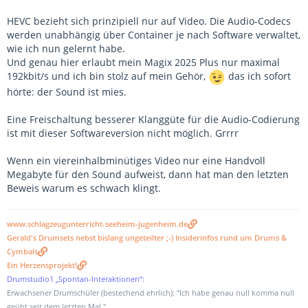
HEVC bezieht sich prinzipiell nur auf Video. Die Audio-Codecs
werden unabhängig über Container je nach Software verwaltet,
wie ich nun gelernt habe.
Und genau hier erlaubt mein Magix 2025 Plus nur maximal
192kbit/s und ich bin stolz auf mein Gehör,
das ich sofort
hörte: der Sound ist mies.
Eine Freischaltung besserer Klanggüte für die Audio-Codierung
ist mit dieser Softwareversion nicht möglich. Grrrr
Wenn ein viereinhalbminütiges Video nur eine Handvoll
Megabyte für den Sound aufweist, dann hat man den letzten
Beweis warum es schwach klingt.
www.schlagzeugunterricht-seeheim-jugenheim.de
Gerald's Drumsets nebst bislang ungeteilter ;-) Insiderinfos rund um Drums &
Cymbals
Ein Herzensprojekt!
Drumstudio1 „Spontan-Interaktionen“:
Erwachsener Drumschüler (bestechend ehrlich): "Ich habe genau null komma null
geübt seit dem letzten Mal."