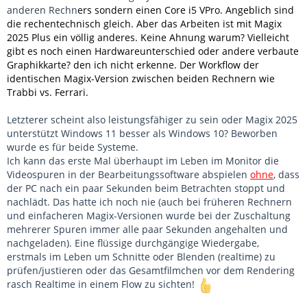
anderen Rechn
ers sondern einen Core i5 VPro. Angeblich sind
die rechentechnisch gleich. Aber das Arbeiten ist mit Magix
2025 Plus ein völlig anderes. Keine Ahnung warum? Vielleicht
gibt es noch einen Hardwareunterschied oder andere verbaute
Graphikkarte? den ich nicht erkenne. Der Workflow der
identischen Magix-Version zwischen beiden Rechnern wie
Trabbi vs. Ferrari.
Letzterer scheint also leistungsfähiger zu sein oder Magix 2025
unterstützt Windows 11 besser als Windows 10? Beworben
wurde es für beide Systeme.
Ich kann das erste Mal überhaupt im Leben im Monitor die
Videospuren in der Bearbeitungssoftware abspielen
ohne
, dass
der PC nach ein paar Sekunden beim Betrachten stoppt und
nachlädt. Das hatte ich noch nie (auch bei früheren Rechnern
und einfacheren Magix-Versionen wurde bei der Zuschaltung
mehrerer Spuren immer alle paar Sekunden angehalten und
nachgeladen). Eine flüssige durchgängige Wiedergabe,
erstmals im Leben um Schnitte oder Blenden (realtime) zu
prüfen/justieren oder das Gesamtfilmchen vor dem Rendering
rasch Realtime in einem Flow zu sichten!