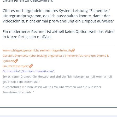
Daten jenen zu deaktivieren.
Gibt es noch irgendein anderes System-Leistung "Ziehendes"
Hintegrundprogramm, das ich ausschalten könnte, damit der
Videoschnitt, nicht einmal pro Wandlung ein Dropout aufweist?
Ein modernerer Rechner ist aktuell keine Option, weil das Video
in Kürze fertig sein muß/soll.
www.schlagzeugunterricht-seeheim-jugenheim.de
Gerald's Drumsets nebst bislang ungeteilter ;-) Insiderinfos rund um Drums &
Cymbals
Ein Herzensprojekt!
Drumstudio1 „Spontan-Interaktionen“:
Erwachsener Drumschüler (bestechend ehrlich): "Ich habe genau null komma null
geübt seit dem letzten Mal."
Küchenstudio1: "Dann lassen wir uns mal überraschen was die Gunst der
Tagesform Dir erlaubt."