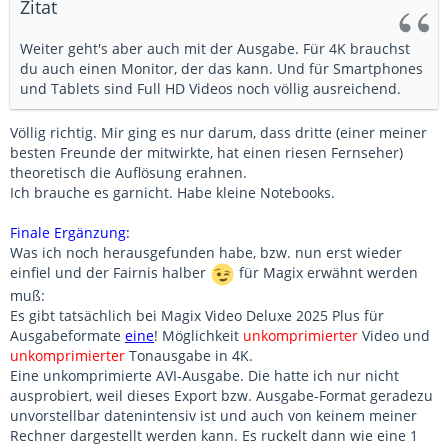
Zitat
Weiter geht's aber auch mit der Ausgabe. Für 4K brauchst
du auch einen Monitor, der das kann. Und für Smartphones
und Tablets sind Full HD Videos noch völlig ausreichend.
Völlig richtig. Mir ging es nur darum, dass dritte (einer meiner
besten Freunde der mitwirkte, hat einen riesen Fernseher)
theoretisch die Auflösung erahnen.
Ich brauche es garnicht. Habe kleine Notebooks.
Finale Ergänzung:
Was ich noch herausgefunden habe, bzw. nun erst wieder
einfiel und der Fairnis halber
für Magix erwähnt werden
muß:
Es gibt tatsächlich bei Magix Video Deluxe 2025 Plus für
Ausgabeformate
eine
! Möglichkeit
unkomprimierter
Video und
unkom
primierter
Tonausgabe in 4K.
Eine unkomprimierte AVI-Ausgabe. Die hatte ich nur nicht
ausprobiert, weil dieses Export bzw. Ausgabe-Format geradezu
unvorstellbar datenintensiv ist und auch von keinem meiner
Rechner dargestellt werden kann. Es ruckelt dann wie eine 1