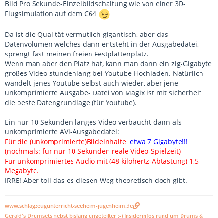
Bild Pro Sekunde-Einzelbildschaltung wie von einer 3D-
Flugsimulation auf dem C64
Da ist die Qualität vermutlich gigantisch, aber das
Datenvolumen welches dann entsteht in der Ausgabedatei,
sprengt fast meinen freien Festplattenplatz.
Wenn man aber den Platz hat, kann man dann ein zig-Gigabyte
großes Video stundenlang bei Youtube Hochladen. Natürlich
wandelt jenes Youtube selbst auch wieder, aber jene
unkomprimierte Ausgabe- Datei von Magix ist mit sicherheit
die beste Datengrundlage (für Youtube).
Ein nur 10 Sekunden langes Video verbaucht dann als
unkomprimierte AVi-Ausgabedatei:
Für die (unkomprimierte)Bildeinhalte:
etwa 7 Gigabyte!!!
(nochmals: für nur 10 Sekunden reale Video-Spielzeit)
Für unkomprimiertes Audio mit (48 kilohertz-Abtastung) 1,5
Megabyte.
IRRE! Aber toll das es diesen Weg theoretisch doch gibt.
www.schlagzeugunterricht-seeheim-jugenheim.de
Gerald's Drumsets nebst bislang ungeteilter ;-) Insiderinfos rund um Drums &