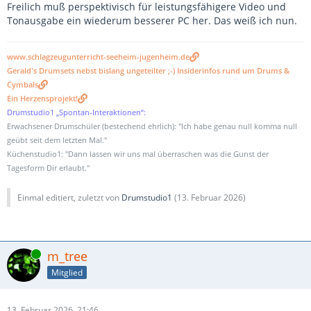
Freilich muß perspektivisch für leistungsfähigere Video und
Tonausgabe ein wiederum besserer PC her. Das weiß ich nun.
www.schlagzeugunterricht-seeheim-jugenheim.de
Gerald's Drumsets nebst bislang ungeteilter ;-) Insiderinfos rund um Drums &
Cymbals
Ein Herzensprojekt!
Drumstudio1 „Spontan-Interaktionen“:
Erwachsener Drumschüler (bestechend ehrlich): "Ich habe genau null komma null
geübt seit dem letzten Mal."
Küchenstudio1: "Dann lassen wir uns mal überraschen was die Gunst der
Tagesform Dir erlaubt."
Einmal editiert, zuletzt von
Drumstudio1
(
13. Februar 2026
)
Online
m_tree
Mitglied
13. Februar 2026, 21:46