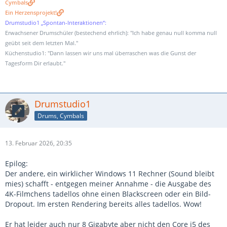
Cymbals
Ein Herzensprojekt!
Drumstudio1 „Spontan-Interaktionen“:
Erwachsener Drumschüler (bestechend ehrlich): "Ich habe genau null komma null
geübt seit dem letzten Mal."
Küchenstudio1: "Dann lassen wir uns mal überraschen was die Gunst der
Tagesform Dir erlaubt."
Drumstudio1
Drums, Cymbals
13. Februar 2026, 20:35
Epilog:
Der andere, ein wirklicher Windows 11 Rechner (Sound bleibt
mies) schafft - entgegen meiner Annahme - die Ausgabe des
4K-Filmchens tadellos ohne einen Blackscreen oder ein Bild-
Dropout. Im ersten Rendering bereits alles tadellos. Wow!
Er hat leider auch nur 8 Gigabyte aber nicht den Core i5 des