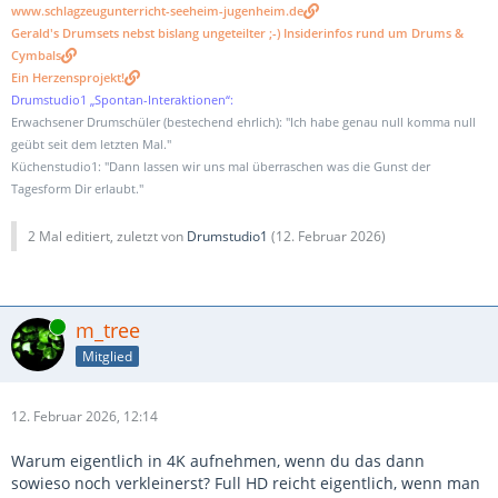
www.schlagzeugunterricht-seeheim-jugenheim.de
Gerald's Drumsets nebst bislang ungeteilter ;-) Insiderinfos rund um Drums &
Cymbals
Ein Herzensprojekt!
Drumstudio1 „Spontan-Interaktionen“:
Erwachsener Drumschüler (bestechend ehrlich): "Ich habe genau null komma null
geübt seit dem letzten Mal."
Küchenstudio1: "Dann lassen wir uns mal überraschen was die Gunst der
Tagesform Dir erlaubt."
2 Mal editiert, zuletzt von
Drumstudio1
(
12. Februar 2026
)
Online
m_tree
Mitglied
12. Februar 2026, 12:14
Warum eigentlich in 4K aufnehmen, wenn du das dann
sowieso noch verkleinerst? Full HD reicht eigentlich, wenn man