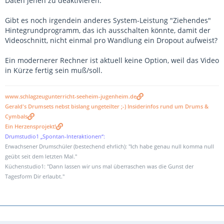
Daten jenen zu deaktivieren.
Gibt es noch irgendein anderes System-Leistung "Ziehendes"
Hintegrundprogramm, das ich ausschalten könnte, damit der
Videoschnitt, nicht einmal pro Wandlung ein Dropout aufweist?
Ein modernerer Rechner ist aktuell keine Option, weil das Video
in Kürze fertig sein muß/soll.
www.schlagzeugunterricht-seeheim-jugenheim.de
Gerald's Drumsets nebst bislang ungeteilter ;-) Insiderinfos rund um Drums &
Cymbals
Ein Herzensprojekt!
Drumstudio1 „Spontan-Interaktionen“:
Erwachsener Drumschüler (bestechend ehrlich): "Ich habe genau null komma null
geübt seit dem letzten Mal."
Küchenstudio1: "Dann lassen wir uns mal überraschen was die Gunst der
Tagesform Dir erlaubt."