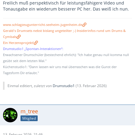
Freilich muß perspektivisch für leistungsfähigere Video und
Tonausgabe ein wiederum besserer PC her. Das weiß ich nun.
www.schlagzeugunterricht-seeheim-jugenheim.de
Gerald's Drumsets nebst bislang ungeteilter ;-) Insiderinfos rund um Drums &
Cymbals
Ein Herzensprojekt!
Drumstudio1 „Spontan-Interaktionen“:
Erwachsener Drumschüler (bestechend ehrlich): "Ich habe genau null komma null
geübt seit dem letzten Mal."
Küchenstudio1: "Dann lassen wir uns mal überraschen was die Gunst der
Tagesform Dir erlaubt."
Einmal editiert, zuletzt von
Drumstudio1
(
13. Februar 2026
)
m_tree
Mitglied
13. Februar 2026, 21:46