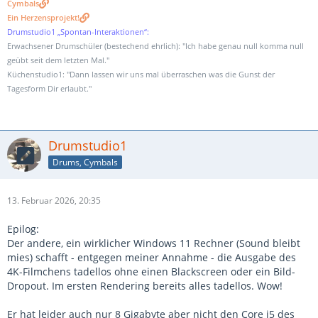
Cymbals
Ein Herzensprojekt!
Drumstudio1 „Spontan-Interaktionen“:
Erwachsener Drumschüler (bestechend ehrlich): "Ich habe genau null komma null
geübt seit dem letzten Mal."
Küchenstudio1: "Dann lassen wir uns mal überraschen was die Gunst der
Tagesform Dir erlaubt."
Drumstudio1
Drums, Cymbals
13. Februar 2026, 20:35
Epilog:
Der andere, ein wirklicher Windows 11 Rechner (Sound bleibt
mies) schafft - entgegen meiner Annahme - die Ausgabe des
4K-Filmchens tadellos ohne einen Blackscreen oder ein Bild-
Dropout. Im ersten Rendering bereits alles tadellos. Wow!
Er hat leider auch nur 8 Gigabyte aber nicht den Core i5 des