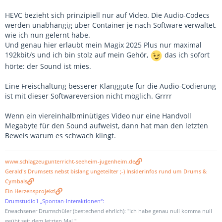
HEVC bezieht sich prinzipiell nur auf Video. Die Audio-Codecs
werden unabhängig über Container je nach Software verwaltet,
wie ich nun gelernt habe.
Und genau hier erlaubt mein Magix 2025 Plus nur maximal
192kbit/s und ich bin stolz auf mein Gehör,
das ich sofort
hörte: der Sound ist mies.
Eine Freischaltung besserer Klanggüte für die Audio-Codierung
ist mit dieser Softwareversion nicht möglich. Grrrr
Wenn ein viereinhalbminütiges Video nur eine Handvoll
Megabyte für den Sound aufweist, dann hat man den letzten
Beweis warum es schwach klingt.
www.schlagzeugunterricht-seeheim-jugenheim.de
Gerald's Drumsets nebst bislang ungeteilter ;-) Insiderinfos rund um Drums &
Cymbals
Ein Herzensprojekt!
Drumstudio1 „Spontan-Interaktionen“:
Erwachsener Drumschüler (bestechend ehrlich): "Ich habe genau null komma null
geübt seit dem letzten Mal."