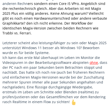
anderen Rechn
ers sondern einen Core i5 VPro. Angeblich sind
die rechentechnisch gleich. Aber das Arbeiten ist mit Magix
2025 Plus ein völlig anderes. Keine Ahnung warum? Vielleicht
gibt es noch einen Hardwareunterschied oder andere verbaute
Graphikkarte? den ich nicht erkenne. Der Workflow der
identischen Magix-Version zwischen beiden Rechnern wie
Trabbi vs. Ferrari.
Letzterer scheint also leistungsfähiger zu sein oder Magix 2025
unterstützt Windows 11 besser als Windows 10? Beworben
wurde es für beide Systeme.
Ich kann das erste Mal überhaupt im Leben im Monitor die
Videospuren in der Bearbeitungssoftware abspielen
ohne
, dass
der PC nach ein paar Sekunden beim Betrachten stoppt und
nachlädt. Das hatte ich noch nie (auch bei früheren Rechnern
und einfacheren Magix-Versionen wurde bei der Zuschaltung
mehrerer Spuren immer alle paar Sekunden angehalten und
nachgeladen). Eine flüssige durchgängige Wiedergabe,
erstmals im Leben um Schnitte oder Blenden (realtime) zu
prüfen/justieren oder das Gesamtfilmchen vor dem Rendering
rasch Realtime in einem Flow zu sichten!