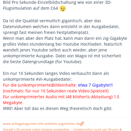
Bild Pro Sekunde-Einzelbildschaltung wie von einer 3D-
Flugsimulation auf dem C64
Da ist die Qualität vermutlich gigantisch, aber das
Datenvolumen welches dann entsteht in der Ausgabedatei,
sprengt fast meinen freien Festplattenplatz.
Wenn man aber den Platz hat, kann man dann ein zig-Gigabyte
großes Video stundenlang bei Youtube Hochladen. Natürlich
wandelt jenes Youtube selbst auch wieder, aber jene
unkomprimierte Ausgabe- Datei von Magix ist mit sicherheit
die beste Datengrundlage (für Youtube).
Ein nur 10 Sekunden langes Video verbaucht dann als
unkomprimierte AVi-Ausgabedatei:
Für die (unkomprimierte)Bildeinhalte:
etwa 7 Gigabyte!!!
(nochmals: für nur 10 Sekunden reale Video-Spielzeit)
Für unkomprimiertes Audio mit (48 kilohertz-Abtastung) 1,5
Megabyte.
IRRE! Aber toll das es diesen Weg theoretisch doch gibt.
www.schlagzeugunterricht-seeheim-jugenheim.de
Gerald's Drumsets nebst bislang ungeteilter ;-) Insiderinfos rund um Drums &