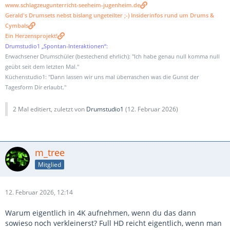
www.schlagzeugunterricht-seeheim-jugenheim.de
Gerald's Drumsets nebst bislang ungeteilter ;-) Insiderinfos rund um Drums &
Cymbals
Ein Herzensprojekt!
Drumstudio1 „Spontan-Interaktionen“:
Erwachsener Drumschüler (bestechend ehrlich): "Ich habe genau null komma null
geübt seit dem letzten Mal."
Küchenstudio1: "Dann lassen wir uns mal überraschen was die Gunst der
Tagesform Dir erlaubt."
2 Mal editiert, zuletzt von
Drumstudio1
(
12. Februar 2026
)
m_tree
Mitglied
12. Februar 2026, 12:14
Warum eigentlich in 4K aufnehmen, wenn du das dann
sowieso noch verkleinerst? Full HD reicht eigentlich, wenn man