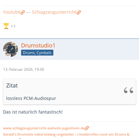
Youtube
---
Schlagzeugunterricht
1
Drumstudio1
Drums, Cymbals
13. Februar 2026, 19:30
Zitat
lossless PCM-Audiospur
Das ist natürlich fantastisch!
www.schlagzeugunterricht-seeheim-jugenheim.de
Gerald's Drumsets nebst bislang ungeteilter ;-) Insiderinfos rund um Drums &