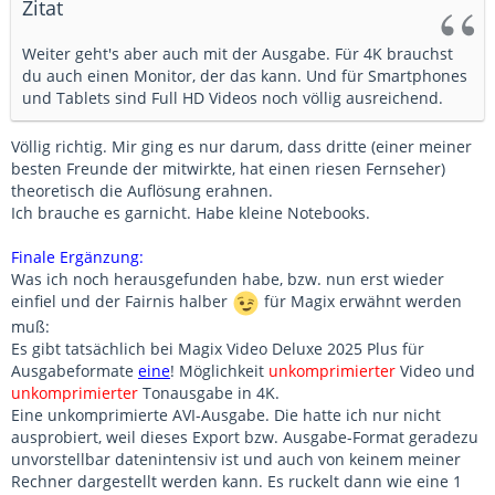
Zitat
Weiter geht's aber auch mit der Ausgabe. Für 4K brauchst
du auch einen Monitor, der das kann. Und für Smartphones
und Tablets sind Full HD Videos noch völlig ausreichend.
Völlig richtig. Mir ging es nur darum, dass dritte (einer meiner
besten Freunde der mitwirkte, hat einen riesen Fernseher)
theoretisch die Auflösung erahnen.
Ich brauche es garnicht. Habe kleine Notebooks.
Finale Ergänzung:
Was ich noch herausgefunden habe, bzw. nun erst wieder
einfiel und der Fairnis halber
für Magix erwähnt werden
muß:
Es gibt tatsächlich bei Magix Video Deluxe 2025 Plus für
Ausgabeformate
eine
! Möglichkeit
unkomprimierter
Video und
unkom
primierter
Tonausgabe in 4K.
Eine unkomprimierte AVI-Ausgabe. Die hatte ich nur nicht
ausprobiert, weil dieses Export bzw. Ausgabe-Format geradezu
unvorstellbar datenintensiv ist und auch von keinem meiner
Rechner dargestellt werden kann. Es ruckelt dann wie eine 1