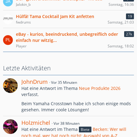
Jalokin_b
Sonntag, 16:36
Hülfä! Tama Cocktail Jam Kit anfetten
19
fwdrums
Samstag, 21:03
eBay - kurios, beeindruckend, unbegreiflich oder
27k
einfach nur witzig...
Player
Samstag, 18:02
Letzte Aktivitäten
JohnDrum
Vor 35 Minuten
Hat eine Antwort im Thema
Neue Produkte 2026
verfasst.
Beim Yamaha Crosstown habe ich schon einige mods
gesehen. Immer coole Lösungen!
Holzmichel
Vor 38 Minuten
Hat eine Antwort im Thema
Becken: Wer will
Biete
noch mal, wer hat noch nicht: Auswahl von A-Z