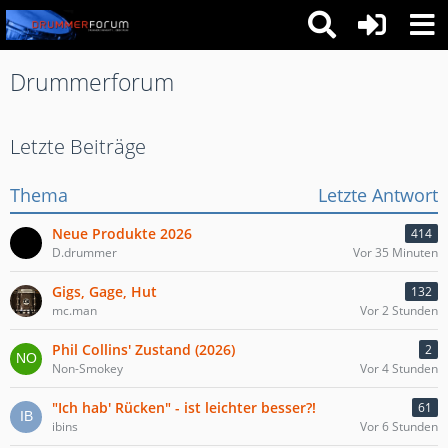
Drummerforum
Letzte Beiträge
Thema
Letzte Antwort
Neue Produkte 2026
414
D.drummer
Vor 35 Minuten
Gigs, Gage, Hut
132
mc.man
Vor 2 Stunden
Phil Collins' Zustand (2026)
2
Non-Smokey
Vor 4 Stunden
"Ich hab' Rücken" - ist leichter besser?!
61
ibins
Vor 6 Stunden