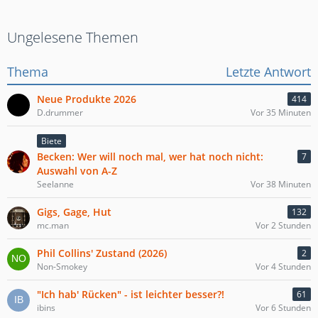
Ungelesene Themen
Thema
Letzte Antwort
Neue Produkte 2026
414
D.drummer
Vor 35 Minuten
Biete
Becken: Wer will noch mal, wer hat noch nicht:
7
Auswahl von A-Z
Seelanne
Vor 38 Minuten
Gigs, Gage, Hut
132
mc.man
Vor 2 Stunden
Phil Collins' Zustand (2026)
2
Non-Smokey
Vor 4 Stunden
"Ich hab' Rücken" - ist leichter besser?!
61
ibins
Vor 6 Stunden