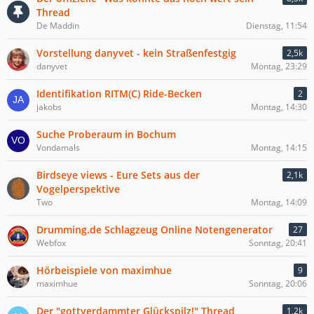
Thread
De Maddin
Dienstag, 11:54
Vorstellung danyvet - kein Straßenfestgig
2,5k
danyvet
Montag, 23:29
Identifikation RITM(C) Ride-Becken
2
jakobs
Montag, 14:30
Suche Proberaum in Bochum
Vondamals
Montag, 14:15
Birdseye views - Eure Sets aus der
2,1k
Vogelperspektive
Two
Montag, 14:09
Drumming.de Schlagzeug Online Notengenerator
27
Webfox
Sonntag, 20:41
Hörbeispiele von maximhue
9
maximhue
Sonntag, 20:06
Der "gottverdammter Glückspilz!" Thread
1,2k