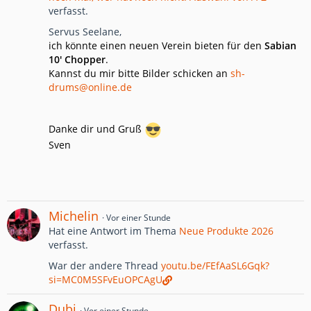
verfasst.
Servus Seelane,
ich könnte einen neuen Verein bieten für den
Sabian
10' Chopper
.
Kannst du mir bitte Bilder schicken an
sh-
drums@online.de
Danke dir und Gruß
Sven
Michelin
Vor einer Stunde
Hat eine Antwort im Thema
Neue Produkte 2026
verfasst.
War der andere Thread
youtu.be/FEfAaSL6Gqk?
si=MC0M5SFvEuOPCAgU
Dubi
Vor einer Stunde