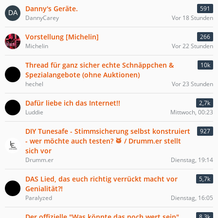
Danny's Geräte.
591
DannyCarey
Vor 18 Stunden
Vorstellung [Michelin]
266
Michelin
Vor 22 Stunden
Thread für ganz sicher echte Schnäppchen &
10k
Spezialangebote (ohne Auktionen)
hechel
Vor 23 Stunden
Dafür liebe ich das Internet!!
2,7k
Luddie
Mittwoch, 00:23
DIY Tunesafe - Stimmsicherung selbst konstruiert
927
- wer möchte auch testen? 🥁 / Drumm.er stellt
sich vor
Drumm.er
Dienstag, 19:14
DAS Lied, das euch richtig verrückt macht vor
5,7k
Genialität?!
Paralyzed
Dienstag, 16:05
Der offizielle "Was könnte das noch wert sein"
8,3k