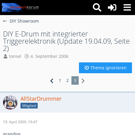
DIY Showroom
DIY E-Drum mit integrierter
Triggerelektronik (Update 19.04.09, Seite
2)
tonsel
4. September 2006
Thema ignorieren
1
2
3
AllStarDrummer
Mitglied
19. April 2009, 19:47
grandios.