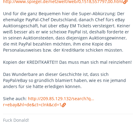
http://www.spiegel.de/netzwelt/web/0,1518,557797,00.html
Und für die ganz Bequemen hier die Super-Abkürzung: Der
ehemalige PayPal-Chef Deutschland, danach Chef fürs eBay
Auktionsgeschäft, hat über eBay EM Tickets versteigert. Keiner
weiß besser als er wie scheixxe PayPal ist, deshalb forderte er
in seinen Auktionstexten, dass diejenigen Auktionsgewinner,
die mit PayPal bezahlen möchten, ihm eine Kopie des
Personalausweises bzw. der Kreditkarte schicken müssten.
Kopien der KREDITKARTE!!! Das muss man sich mal reinziehen!
Das Wunderbare an dieser Geschichte ist, dass sich
PayPal/eBay so gründlich blamiert haben, wie es nie jemand
anders für sie hätte erledigen können.
Siehe auch:
http://209.85.129.132/search?q…
r+ebay&hl=de&ct=clnk&cd=1
Fuck Donald!