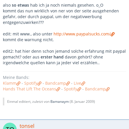
abgesichert sind.
also
so etwas
hab ich ja noch niemals gesehen. o_O
kommt das nun wirklich von ner von der seite ausgehenden
Ich wiederhole mich gerne:
http://paypalsucks.com/
gefahr, oder durch paypal, um der negativwerbung
entgegenzuwirken???
edit: mit www., also unter
http://www.paypalsucks.com/
kommt die warnung nicht.
edit2: hat hier denn schon jemand solche erfahrung mit paypal
gemacht? oder aus
erster hand
davon gehört? ohne
irgendwelche quellen kann ja jeder viel erzählen..
Meine Bands:
Klamm
-
Spotify
-
Bandcamp
-
Live
Hands That Lift The Oceans
-
Spotify
-
Bandcamp
Einmal editiert, zuletzt von
Bamanaym
(
8. Januar 2009
)
tonsel