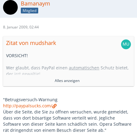
Bamanaym
Mitglied
8. Januar 2009, 02:44
Zitat von mudshark
VORSICHT!
Wer glaubt, dass PayPal einen
automatischen
Schutz bietet,
der irrt gewaltig!
Alles anzeigen
Das marktschreierische Versprechen dieser eBay-Tochter,
dass Käufer wegen ihrer PayPay Zahlung bei Betrug ihre
Kohle zurückbekommen, ist so schlicht und einfach gelogen!
"Betrugsversuch-Warnung
Wenn nämlich der Verkäufer sein PayPal-Konto
http://paypalsucks.com/
zwischenzeitlich leer geräumt bzw. das Geld aufs Girokonto
Über die Seite, die Sie zu öffnen versuchen, wurde gemeldet,
verschoben hat, sieht der Betrogene sein Geld nie wieder.
dass von dort bösartige Software verteilt wird. Jegliche
Der Käuferschutz von PayPal ist eine KULANZ-Leistung! Aber
Software von dieser Seite kann schädlich sein. Opera Software
durch die entsprechende Aufbereitung in der Werbung
rät dringendst von einem Besuch dieser Seite ab."
scheinen die meisten zu glauben, dass sie wirklich rundum