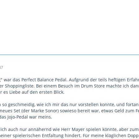
47
 war das Perfect Balance Pedal. Aufgrund der teils heftigen Erfa
er Shoppingliste. Bei einem Besuch im Drum Store machte ich dan
 es Liebe auf den ersten Blick.
h so geschmeidig, wie ich mir das nur vorstellen konnte, und forta
n neues Set (der Marke Sonor) sowieso bereit war, etwas Geld zum
das Jojo-Pedal war meins.
tzlich auch nur annähernd wie Herr Mayer spielen könnte, aber zum
meiner spielerischen Entfaltung hindert. Für meine kläglichen Do