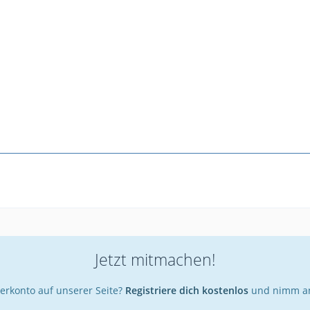
Jetzt mitmachen!
erkonto auf unserer Seite?
Registriere dich kostenlos
und nimm an