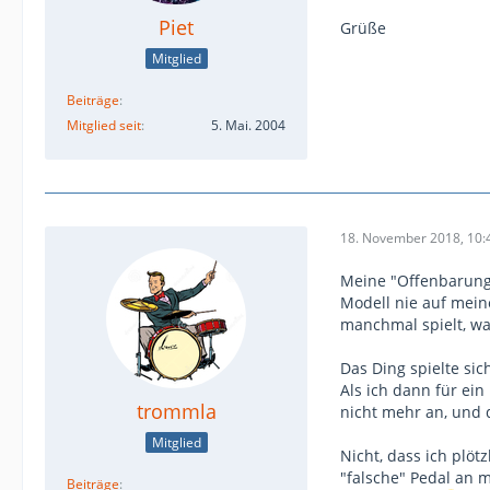
Piet
Grüße
Mitglied
Beiträge
Mitglied seit
5. Mai. 2004
18. November 2018, 10:
Meine "Offenbarung"
Modell nie auf mein
manchmal spielt, war
Das Ding spielte sic
Als ich dann für ei
trommla
nicht mehr an, und 
Mitglied
Nicht, dass ich plö
"falsche" Pedal an 
Beiträge