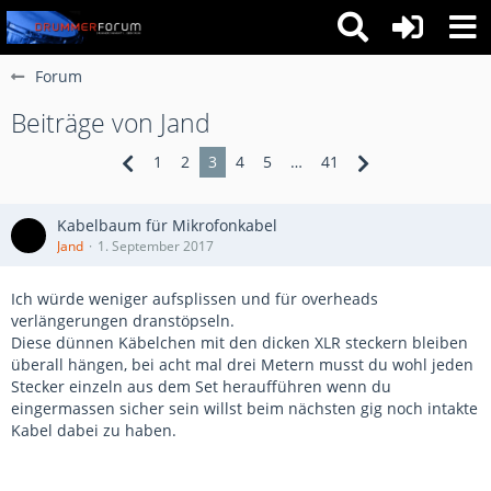
Forum
Beiträge von Jand
1
2
3
4
5
…
41
Kabelbaum für Mikrofonkabel
Jand
1. September 2017
Ich würde weniger aufsplissen und für overheads
verlängerungen dranstöpseln.
Diese dünnen Käbelchen mit den dicken XLR steckern bleiben
überall hängen, bei acht mal drei Metern musst du wohl jeden
Stecker einzeln aus dem Set heraufführen wenn du
eingermassen sicher sein willst beim nächsten gig noch intakte
Kabel dabei zu haben.