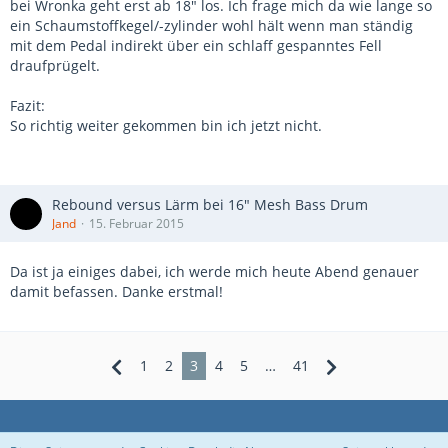
bei Wronka geht erst ab 18" los. Ich frage mich da wie lange so
ein Schaumstoffkegel/-zylinder wohl hält wenn man ständig
mit dem Pedal indirekt über ein schlaff gespanntes Fell
draufprügelt.
Fazit:
So richtig weiter gekommen bin ich jetzt nicht.
Rebound versus Lärm bei 16" Mesh Bass Drum
Jand
15. Februar 2015
Da ist ja einiges dabei, ich werde mich heute Abend genauer
damit befassen. Danke erstmal!
1
2
3
4
5
…
41
Datenschutzerklärung
Kontakt
Impressum