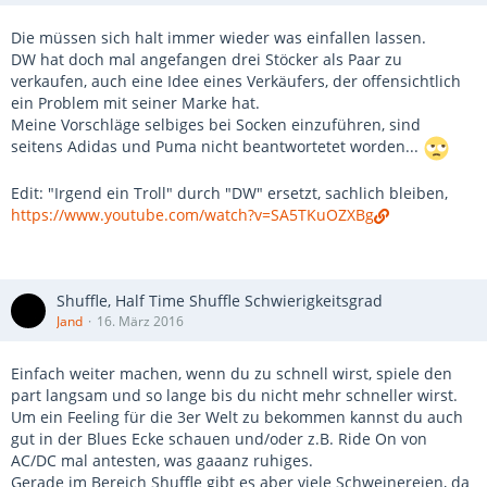
Die müssen sich halt immer wieder was einfallen lassen.
DW hat doch mal angefangen drei Stöcker als Paar zu
verkaufen, auch eine Idee eines Verkäufers, der offensichtlich
ein Problem mit seiner Marke hat.
Meine Vorschläge selbiges bei Socken einzuführen, sind
seitens Adidas und Puma nicht beantwortetet worden...
Edit: "Irgend ein Troll" durch "DW" ersetzt, sachlich bleiben,
https://www.youtube.com/watch?v=SA5TKuOZXBg
Shuffle, Half Time Shuffle Schwierigkeitsgrad
Jand
16. März 2016
Einfach weiter machen, wenn du zu schnell wirst, spiele den
part langsam und so lange bis du nicht mehr schneller wirst.
Um ein Feeling für die 3er Welt zu bekommen kannst du auch
gut in der Blues Ecke schauen und/oder z.B. Ride On von
AC/DC mal antesten, was gaaanz ruhiges.
Gerade im Bereich Shuffle gibt es aber viele Schweinereien, da