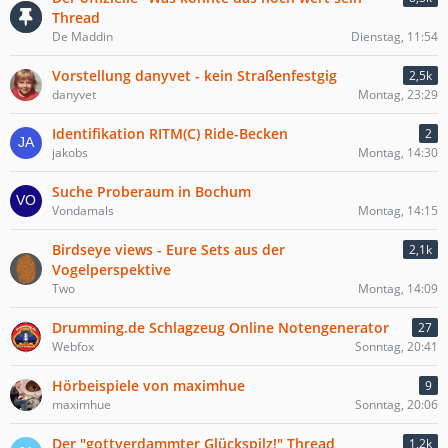
Thread
De Maddin
Dienstag, 11:54
Vorstellung danyvet - kein Straßenfestgig
2,5k
danyvet
Montag, 23:29
Identifikation RITM(C) Ride-Becken
2
jakobs
Montag, 14:30
Suche Proberaum in Bochum
Vondamals
Montag, 14:15
Birdseye views - Eure Sets aus der
2,1k
Vogelperspektive
Two
Montag, 14:09
Drumming.de Schlagzeug Online Notengenerator
27
Webfox
Sonntag, 20:41
Hörbeispiele von maximhue
9
maximhue
Sonntag, 20:06
Der "gottverdammter Glückspilz!" Thread
1,2k