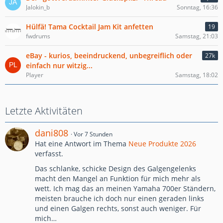
Jalokin_b
Sonntag, 16:36
Hülfä! Tama Cocktail Jam Kit anfetten
19
fwdrums
Samstag, 21:03
eBay - kurios, beeindruckend, unbegreiflich oder
27k
einfach nur witzig...
Player
Samstag, 18:02
Letzte Aktivitäten
dani808
Vor 7 Stunden
Hat eine Antwort im Thema
Neue Produkte 2026
verfasst.
Das schlanke, schicke Design des Galgengelenks
macht den Mangel an Funktion für mich mehr als
wett. Ich mag das an meinen Yamaha 700er Ständern,
meisten brauche ich doch nur einen geraden links
und einen Galgen rechts, sonst auch weniger. Für
mich…