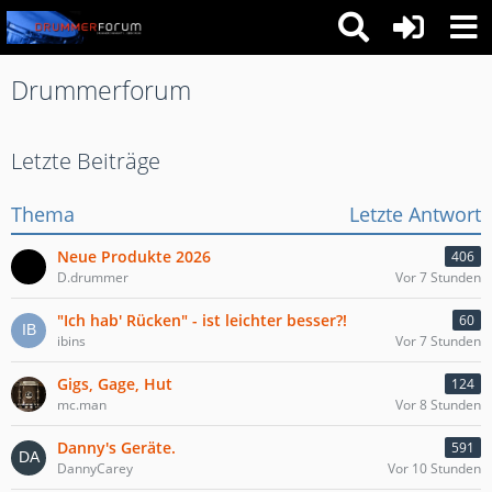
Drummerforum
Letzte Beiträge
Thema
Letzte Antwort
Neue Produkte 2026
406
D.drummer
Vor 7 Stunden
"Ich hab' Rücken" - ist leichter besser?!
60
ibins
Vor 7 Stunden
Gigs, Gage, Hut
124
mc.man
Vor 8 Stunden
Danny's Geräte.
591
DannyCarey
Vor 10 Stunden