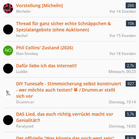
Vorstellung [Michelin]
266
Michelin
Vor 14 Stunden
Thread für ganz sicher echte Schnäppchen &
10k
Spezialangebote (ohne Auktionen)
hechel
Vor 15 Stunden
Phil Collins' Zustand (2026)
Non-Smokey
Vor 18 Stunden
Dafür liebe ich das Internet!!
2,7k
Luddie
Mittwoch, 00:23
DIY Tunesafe - Stimmsicherung selbst konstruiert
927
- wer möchte auch testen? 🥁 / Drumm.er stellt
sich vor
Drumm.er
Dienstag, 19:14
DAS Lied, das euch richtig verrückt macht vor
5,7k
Genialität?!
Paralyzed
Dienstag, 16:05
Der offizielle "Was könnte das noch wert sein"
8,3k