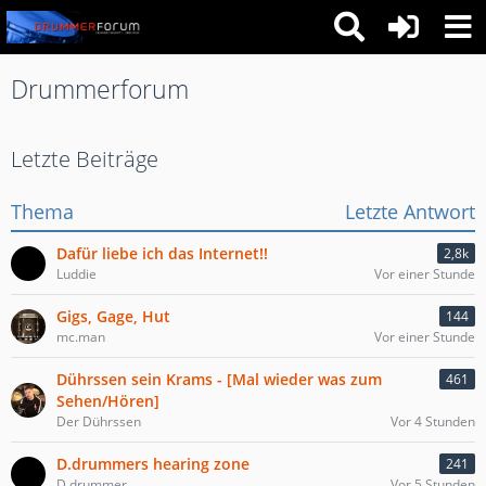
Drummerforum
Letzte Beiträge
Thema
Letzte Antwort
Dafür liebe ich das Internet!!
2,8k
Luddie
Vor einer Stunde
Gigs, Gage, Hut
144
mc.man
Vor einer Stunde
Dührssen sein Krams - [Mal wieder was zum
461
Sehen/Hören]
Der Dührssen
Vor 4 Stunden
D.drummers hearing zone
241
D.drummer
Vor 5 Stunden