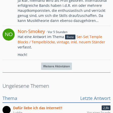
Ja klar, niemand wird als Profi geboren. International
erfolgreiche Bands haben i.d.R. ein oder mehrere
Hauptkomponisten, die enthusiastisch und verrückt
genug sind, um sich die Skills draufzuschaffen. Da
kann Musiktheorie dann ebenso dazugehören…
Non-Smokey
Vor 5 Stunden
Hat eine Antwort im Thema
5er-Set Temple
Biete
Blocks / Tempelblöcke, vintage, inkl. neuem Ständer
verfasst.
Hoch!
Weitere Aktivitäten
Ungelesene Themen
Thema
Letzte Antwort
Dafür liebe ich das Internet!!
2,8k
Luddie
Vor einer Stunde