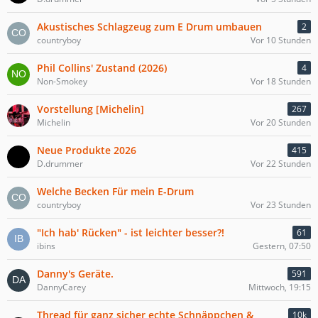
Akustisches Schlagzeug zum E Drum umbauen
2
countryboy
Vor 10 Stunden
Phil Collins' Zustand (2026)
4
Non-Smokey
Vor 18 Stunden
Vorstellung [Michelin]
267
Michelin
Vor 20 Stunden
Neue Produkte 2026
415
D.drummer
Vor 22 Stunden
Welche Becken Für mein E-Drum
countryboy
Vor 23 Stunden
"Ich hab' Rücken" - ist leichter besser?!
61
ibins
Gestern, 07:50
Danny's Geräte.
591
DannyCarey
Mittwoch, 19:15
Thread für ganz sicher echte Schnäppchen &
10k