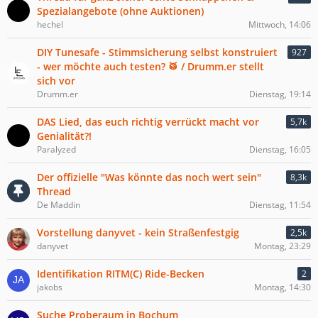
Spezialangebote (ohne Auktionen)
hechel
Mittwoch, 14:06
DIY Tunesafe - Stimmsicherung selbst konstruiert
927
- wer möchte auch testen? 🥁 / Drumm.er stellt
sich vor
Drumm.er
Dienstag, 19:14
DAS Lied, das euch richtig verrückt macht vor
5,7k
Genialität?!
Paralyzed
Dienstag, 16:05
Der offizielle "Was könnte das noch wert sein"
8,3k
Thread
De Maddin
Dienstag, 11:54
Vorstellung danyvet - kein Straßenfestgig
2,5k
danyvet
Montag, 23:29
Identifikation RITM(C) Ride-Becken
2
jakobs
Montag, 14:30
Suche Proberaum in Bochum