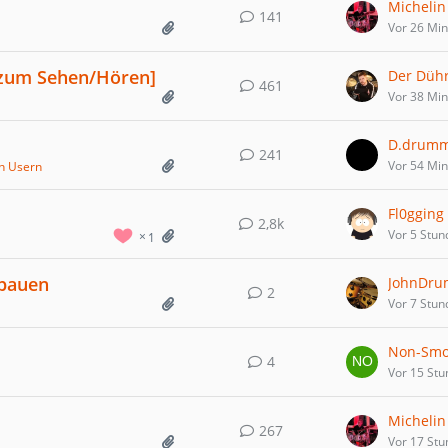
Michelin
141
Vor 26 Mi
 zum Sehen/Hören]
Der Düh
461
Vor 38 Mi
D.drum
241
Vor 54 Mi
on Usern
Fl0gging
2,8k
Vor 5 Stun
1
mbauen
JohnDru
2
Vor 7 Stun
Non-Smo
4
Vor 15 St
Michelin
267
Vor 17 St