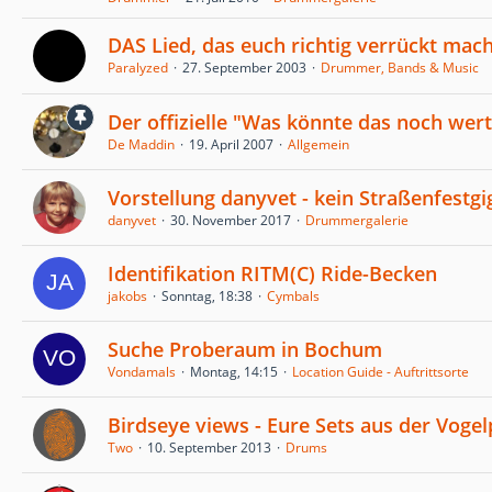
DAS Lied, das euch richtig verrückt macht
Paralyzed
27. September 2003
Drummer, Bands & Music
Der offizielle "Was könnte das noch wert
De Maddin
19. April 2007
Allgemein
Vorstellung danyvet - kein Straßenfestgi
danyvet
30. November 2017
Drummergalerie
Identifikation RITM(C) Ride-Becken
jakobs
Sonntag, 18:38
Cymbals
Suche Proberaum in Bochum
Vondamals
Montag, 14:15
Location Guide - Auftrittsorte
Birdseye views - Eure Sets aus der Voge
Two
10. September 2013
Drums