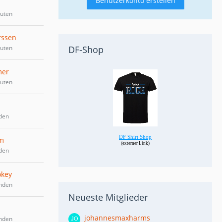
Benutzerkonto erstellen
nuten
rssen
nuten
DF-Shop
mer
nuten
den
m
den
key
unden
Neueste Mitglieder
johannesmaxharms
unden