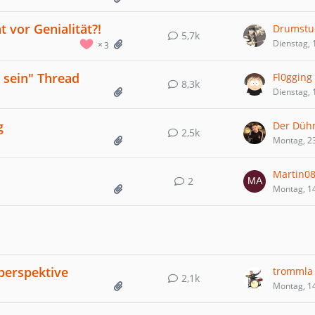
 vor Genialität?!
Drumstu
5,7k
Dienstag, 
3
 sein" Thread
Fl0gging
8,3k
Dienstag, 
g
Der Düh
2,5k
Montag, 2
Martin0
2
Montag, 1
lperspektive
trommla
2,1k
Montag, 1