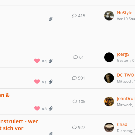
NoStyle
415
Vor 19 St
JoergS
61
Gestern, 0
4
DC_TWO
591
Mittwoch, 
1
en &
JohnDru
10k
Mittwoch, 
8
nstruiert - wer
Chad
927
 sich vor
Dienstag, 