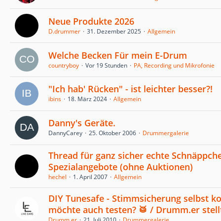
Neue Produkte 2026
D.drummer
31. Dezember 2025
Allgemein
Welche Becken Für mein E-Drum
countryboy
Vor 19 Stunden
PA, Recording und Mikrofonie
"Ich hab' Rücken" - ist leichter besser?!
ibins
18. März 2024
Allgemein
Danny's Geräte.
DannyCarey
25. Oktober 2006
Drummergalerie
Thread für ganz sicher echte Schnäppch
Spezialangebote (ohne Auktionen)
hechel
1. April 2007
Allgemein
DIY Tunesafe - Stimmsicherung selbst ko
möchte auch testen? 🥁 / Drumm.er stellt
Drumm.er
21. Juli 2010
Drummergalerie