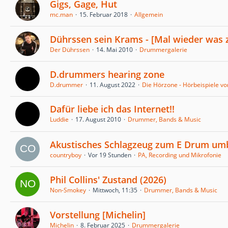
Gigs, Gage, Hut
mc.man
15. Februar 2018
Allgemein
Dührssen sein Krams - [Mal wieder was
Der Dührssen
14. Mai 2010
Drummergalerie
D.drummers hearing zone
D.drummer
11. August 2022
Die Hörzone - Hörbeispiele v
Dafür liebe ich das Internet!!
Luddie
17. August 2010
Drummer, Bands & Music
Akustisches Schlagzeug zum E Drum u
countryboy
Vor 19 Stunden
PA, Recording und Mikrofonie
Phil Collins' Zustand (2026)
Non-Smokey
Mittwoch, 11:35
Drummer, Bands & Music
Vorstellung [Michelin]
Michelin
8. Februar 2025
Drummergalerie