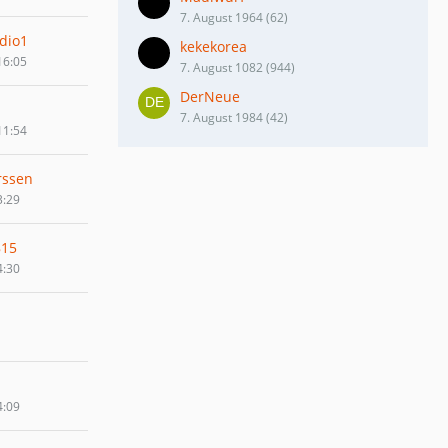
7. August 1964 (62)
dio1
kekekorea
16:05
7. August 1082 (944)
DerNeue
7. August 1984 (42)
11:54
rssen
3:29
815
4:30
4:09