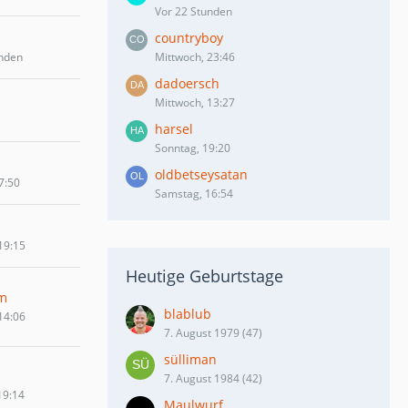
Vor 22 Stunden
countryboy
unden
Mittwoch, 23:46
dadoersch
Mittwoch, 13:27
harsel
Sonntag, 19:20
oldbetseysatan
7:50
Samstag, 16:54
19:15
Heutige Geburtstage
m
blablub
14:06
7. August 1979 (47)
sülliman
7. August 1984 (42)
19:14
Maulwurf