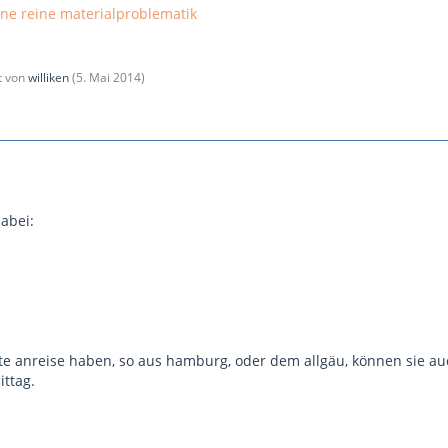
 ne reine materialproblematik
zt von
williken
(
5. Mai 2014
)
dabei:
te anreise haben, so aus hamburg, oder dem allgäu, können sie a
ttag.