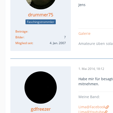
Jens
drummer75
Faschingstrommler
Beiträge
Galerie
Bilder
7
Mitglied seit
4. Jan. 2007
Amateure üben solang
1. Mai 2014, 18:12
Habe mir für besag
mitnehmen.
Meine Band:
Lima@Facebook
gdfreezer
Lima@Youtube