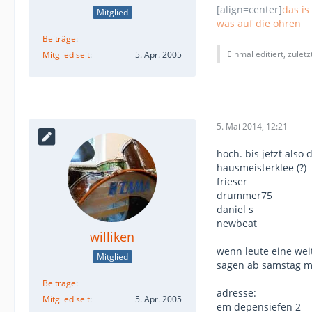
[align=center]
das is
Mitglied
was auf die ohren
Beiträge
Einmal editiert, zulet
Mitglied seit
5. Apr. 2005
5. Mai 2014, 12:21
hoch. bis jetzt also 
hausmeisterklee (?)
frieser
drummer75
daniel s
newbeat
williken
wenn leute eine wei
Mitglied
sagen ab samstag mi
Beiträge
adresse:
Mitglied seit
5. Apr. 2005
em depensiefen 2