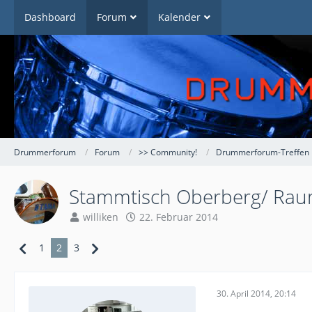
Dashboard
Forum
Kalender
Drummerforum
Forum
>> Community!
Drummerforum-Treffen
Stammtisch Oberberg/ Raum
williken
22. Februar 2014
1
2
3
30. April 2014, 20:14