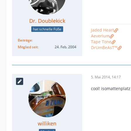
Dr. Doublekick
hat schnelle Füße
Jaded Heart
Aeverium
Beiträge
Tape Tone
Mitglied seit
24. Feb. 2004
DrUmBeAsT™
5. Mai 2014, 14:17
cool! isomattenplatz 
williken