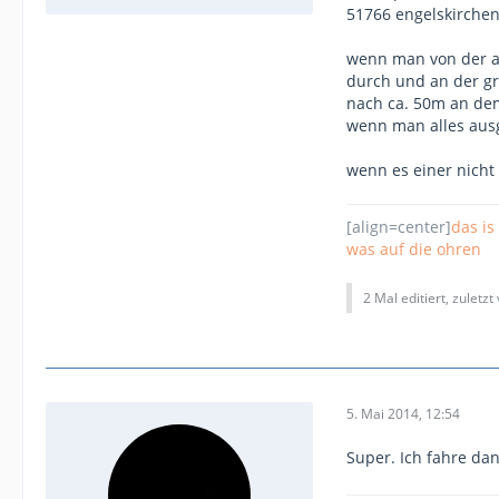
51766 engelskirche
wenn man von der a4
durch und an der gr
nach ca. 50m an dem
wenn man alles ausg
wenn es einer nicht
[align=center]
das is
was auf die ohren
2 Mal editiert, zuletzt
5. Mai 2014, 12:54
Super. Ich fahre da