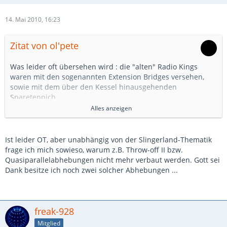
14. Mai 2010, 16:23
Zitat von ol'pete
Was leider oft übersehen wird : die "alten" Radio Kings
waren mit den sogenannten Extension Bridges versehen,
sowie mit dem über den Kessel hinausgehenden
Snareteppich.
Dies hatte einen wesentlichen Anteil am speziellen Sound
Alles anzeigen
dieser Snares (feinere präzisere Ansprache).
Die neuen Radio Kings haben (wohl aus Preisgründen) einen
gewöhnlichen Strainer/Teppich und klingen völlig anders.
Ist leider OT, aber unabhängig von der Slingerland-Thematik
Darum suchen wohl viele "Afficionados" die älteren Modelle.
frage ich mich sowieso, warum z.B. Throw-off II bzw.
Ich hatte eine alte R.K. (Geschenk von Louis Armstrong-
Quasiparallelabhebungen nicht mehr verbaut werden. Gott sei
Drummer Barrett Deems). Leider war sie völlig verzogen und
Dank besitze ich noch zwei solcher Abhebungen ...
das Stimmen ein Horror. Die Teppich-Ansprache war aber
hervorragend. Als ich den alten etwas lädierten Teppich
gegen
einen neuen (Standard-Länge) austauschte war der Sound
freak-928
trotz Snarebed zwar OK, aber doch völlig anders.
Mitglied