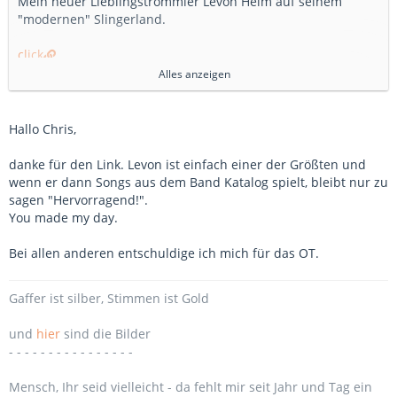
Mein neuer Lieblingstrommler Levon Helm auf seinem
"modernen" Slingerland.
click
Alles anzeigen
Interview als PDF
Interview mit Levon
Hallo Chris,
Schöne Grüße
danke für den Link. Levon ist einfach einer der Größten und
Chris
wenn er dann Songs aus dem Band Katalog spielt, bleibt nur zu
sagen "Hervorragend!".
You made my day.
Bei allen anderen entschuldige ich mich für das OT.
Gaffer ist silber, Stimmen ist Gold
und
hier
sind die Bilder
- - - - - - - - - - - - - - - -
Mensch, Ihr seid vielleicht - da fehlt mir seit Jahr und Tag ein