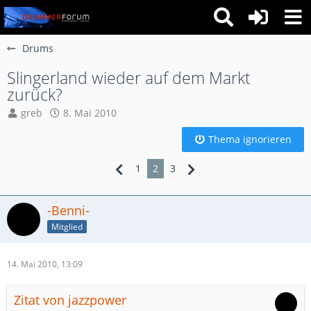
Drums
Slingerland wieder auf dem Markt
zurück?
greb
8. Mai 2010
Thema ignorieren
1
2
3
-Benni-
Mitglied
14. Mai 2010, 13:09
Zitat von jazzpower