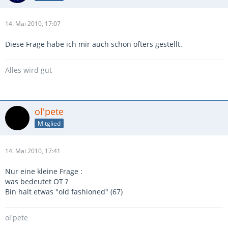
Uebrigens: das gleiche geschah ja kürzlich mit den Pearl
Free Floating Snares. Ich hatte leider noch keine
Gelegenheit,
14. Mai 2010, 17:07
eine neue mit dem Glide-Lock Strainer zu testen, würde
jedoch meine 14 x 5 Maple mit extended Snares niemals
Diese Frage habe ich mir auch schon öfters gestellt.
hergeben.
Alles wird gut
ol'pete
Mitglied
14. Mai 2010, 17:41
Nur eine kleine Frage :
was bedeutet OT ?
Bin halt etwas "old fashioned" (67)
ol'pete