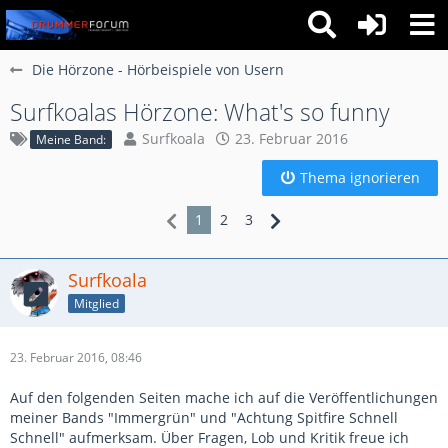
Die Hörzone - Hörbeispiele von Usern
Surfkoalas Hörzone: What's so funny
Surfkoala
23. Februar 2016
Meine Band:
Thema ignorieren
1
2
3
Surfkoala
Mitglied
23. Februar 2016, 08:46
Auf den folgenden Seiten mache ich auf die Veröffentlichungen
meiner Bands "Immergrün" und "Achtung Spitfire Schnell
Schnell" aufmerksam. Über Fragen, Lob und Kritik freue ich