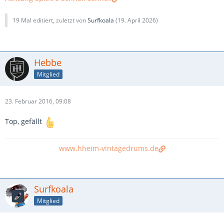
19 Mal editiert, zuletzt von
Surfkoala
(
19. April 2026
)
Hebbe
Mitglied
23. Februar 2016, 09:08
Top, gefällt
www.hheim-vintagedrums.de
Surfkoala
Mitglied