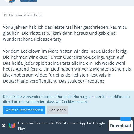
31. Oktober 2020, 17:33
Vor 3 Jahren hab ich das letzte Mal hier geschrieben, kaum zu
glauben. Die Platte (s.o.) kam dann heraus und gab eine
wunderschöne Release-Party.
Vor dem Lockdown im März hatten wir drei neue Lieder fertig.
Die nehmen wir aktuell unter Quarantäne-Bedingungen auf.
Das heißt, jeder spielt seine Parts alleine ein. Ich werde wohl
heute Abend fertig. Ein Lied haben wir vor 2 Monaten schon als
Live-Proberaum-Video für eins der tollsten Festivals in
Deutschland veröffentlicht: Das Waldeck Frequenz.
Das Lied heißt "Ursula" und ist eine Hommage an eine unserer
Diese Seite verwendet Cookies. Durch die Nutzung unserer Seite erklärst du
absoluten Lieblingsbands "Weezer".
dich damit einverstanden, dass wir Cookies setzen.
Weitere Informationen
Schließen
Externer Inhalt
www.youtube.com
Drummerforum in der WSC-Connect App bei Google
Inhalte von externen Seiten werden ohne deine
Download
Play
Zustimmung nicht automatisch geladen und angezeigt.