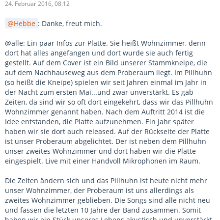
24. Februar 2016, 08:12
Hebbe
: Danke, freut mich.
@alle: Ein paar Infos zur Platte. Sie heißt Wohnzimmer, denn
dort hat alles angefangen und dort wurde sie auch fertig
gestellt. Auf dem Cover ist ein Bild unserer Stammkneipe, die
auf dem Nachhauseweg aus dem Proberaum liegt. Im Pillhuhn
(so heißt die Kneipe) spielen wir seit Jahren einmal im Jahr in
der Nacht zum ersten Mai...und zwar unverstärkt. Es gab
Zeiten, da sind wir so oft dort eingekehrt, dass wir das Pillhuhn
Wohnzimmer genannt haben. Nach dem Auftritt 2014 ist die
Idee entstanden, die Platte aufzunehmen. Ein Jahr später
haben wir sie dort auch released. Auf der Rückseite der Platte
ist unser Proberaum abgelichtet. Der ist neben dem Pillhuhn
unser zweites Wohnzimmer und dort haben wir die Platte
eingespielt. Live mit einer Handvoll Mikrophonen im Raum.
Die Zeiten ändern sich und das Pillhuhn ist heute nicht mehr
unser Wohnzimmer, der Proberaum ist uns allerdings als
zweites Wohnzimmer geblieben. Die Songs sind alle nicht neu
und fassen die letzten 10 Jahre der Band zusammen. Somit
haben wir ein Stück unseres Lebens akustisch und unverstärkt