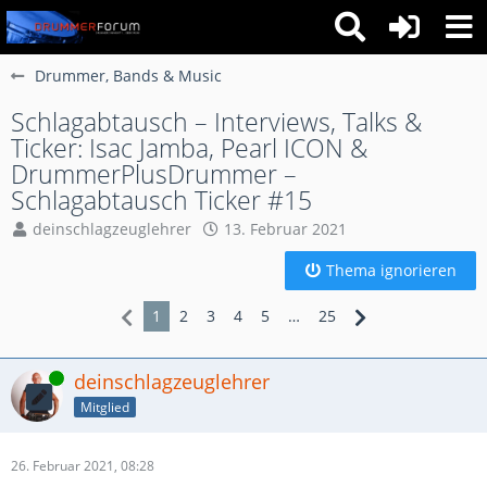
Drummer, Bands & Music
Schlagabtausch – Interviews, Talks &
Ticker: Isac Jamba, Pearl ICON &
DrummerPlusDrummer –
Schlagabtausch Ticker #15
deinschlagzeuglehrer
13. Februar 2021
Thema ignorieren
1
2
3
4
5
…
25
Online
deinschlagzeuglehrer
Mitglied
26. Februar 2021, 08:28