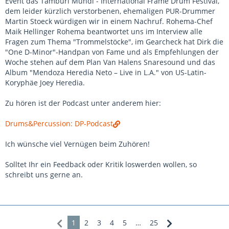
Event das Tamburi Mundi - International Frame Drum Festival,
dem leider kürzlich verstorbenen, ehemaligen PUR-Drummer
Martin Stoeck würdigen wir in einem Nachruf. Rohema-Chef
Maik Hellinger Rohema beantwortet uns im Interview alle
Fragen zum Thema "Trommelstöcke", im Gearcheck hat Dirk die
"One D-Minor"-Handpan von Fame und als Empfehlungen der
Woche stehen auf dem Plan Van Halens Snaresound und das
Album "Mendoza Heredia Neto – Live in L.A." von US-Latin-
Koryphäe Joey Heredia.
Zu hören ist der Podcast unter anderem hier:
Drums&Percussion: DP-Podcast
Ich wünsche viel Vernügen beim Zuhören!
Solltet Ihr ein Feedback oder Kritik loswerden wollen, so
schreibt uns gerne an.
1
2
3
4
5
…
25