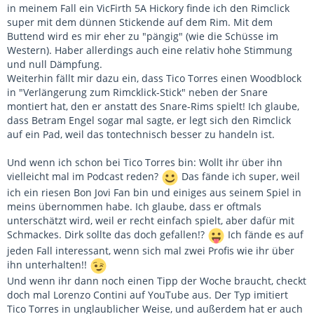
in meinem Fall ein VicFirth 5A Hickory finde ich den Rimclick
super mit dem dünnen Stickende auf dem Rim. Mit dem
Buttend wird es mir eher zu "pängig" (wie die Schüsse im
Western). Haber allerdings auch eine relativ hohe Stimmung
und null Dämpfung.
Weiterhin fällt mir dazu ein, dass Tico Torres einen Woodblock
in "Verlängerung zum Rimcklick-Stick" neben der Snare
montiert hat, den er anstatt des Snare-Rims spielt! Ich glaube,
dass Betram Engel sogar mal sagte, er legt sich den Rimclick
auf ein Pad, weil das tontechnisch besser zu handeln ist.
Und wenn ich schon bei Tico Torres bin: Wollt ihr über ihn
vielleicht mal im Podcast reden?
Das fände ich super, weil
ich ein riesen Bon Jovi Fan bin und einiges aus seinem Spiel in
meins übernommen habe. Ich glaube, dass er oftmals
unterschätzt wird, weil er recht einfach spielt, aber dafür mit
Schmackes. Dirk sollte das doch gefallen!?
Ich fände es auf
jeden Fall interessant, wenn sich mal zwei Profis wie ihr über
ihn unterhalten!!
Und wenn ihr dann noch einen Tipp der Woche braucht, checkt
doch mal Lorenzo Contini auf YouTube aus. Der Typ imitiert
Tico Torres in unglaublicher Weise, und außerdem hat er auch