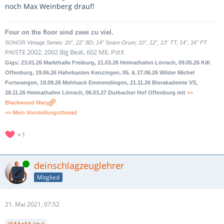
noch Max Weinberg drauf!
Four on the floor sind zwei zu viel.
SONOR Vintage Series:
20", 22" BD; 14" Snare-Drum; 10", 12", 13" TT; 14", 16" FT
PAISTE 2002, 2002 Big Beat, 602 ME, PstX
Gigs: 23.01.26 Markthalle Freiburg, 21.03.26 Heimathafen Lörrach, 09.05.26 KiK
Offenburg, 19.06.26 Haferkasten Kenzingen, 05. & 27.06.26 Wilder Michel
Furtwangen, 19.09.26 Mehlsack Emmendingen, 21.11.26 Bierakademie VS,
28.11.26 Heimathafen Lörrach, 06.03.27 Durbacher Hof Offenburg mit
>>
Blackwood Mary
>> Mein Vorstellungsthread
1
Online
deinschlagzeuglehrer
Mitglied
21. Mai 2021, 07:52