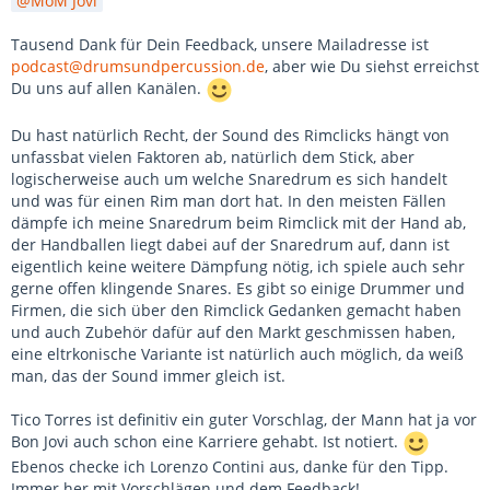
MoM Jovi
Tausend Dank für Dein Feedback, unsere Mailadresse ist
podcast@drumsundpercussion.de
, aber wie Du siehst erreichst
Du uns auf allen Kanälen.
Du hast natürlich Recht, der Sound des Rimclicks hängt von
unfassbat vielen Faktoren ab, natürlich dem Stick, aber
logischerweise auch um welche Snaredrum es sich handelt
und was für einen Rim man dort hat. In den meisten Fällen
dämpfe ich meine Snaredrum beim Rimclick mit der Hand ab,
der Handballen liegt dabei auf der Snaredrum auf, dann ist
eigentlich keine weitere Dämpfung nötig, ich spiele auch sehr
gerne offen klingende Snares. Es gibt so einige Drummer und
Firmen, die sich über den Rimclick Gedanken gemacht haben
und auch Zubehör dafür auf den Markt geschmissen haben,
eine eltrkonische Variante ist natürlich auch möglich, da weiß
man, das der Sound immer gleich ist.
Tico Torres ist definitiv ein guter Vorschlag, der Mann hat ja vor
Bon Jovi auch schon eine Karriere gehabt. Ist notiert.
Ebenos checke ich Lorenzo Contini aus, danke für den Tipp.
Immer her mit Vorschlägen und dem Feedback!