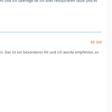
 und ich überlege ob ich alles restaurieren lasse und es
#8.308
en. Das ist ein besonderes Kit und ich würde empfehlen, es