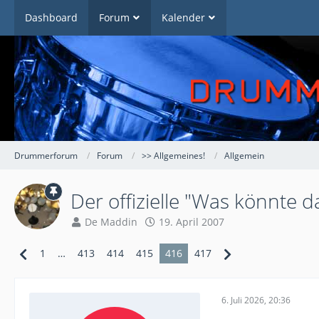
Dashboard
Forum
Kalender
Drummerforum
Forum
>> Allgemeines!
Allgemein
Der offizielle "Was könnte 
De Maddin
19. April 2007
1
…
413
414
415
416
417
6. Juli 2026, 20:36