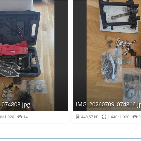
074803.jpg
IMG_20260709_074816.j
0×1.920
14
440,57 kB
1.440×1.920
9