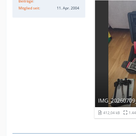
Beiträge
Mitglied seit
11. Apr. 2004
IMG_20260709_
412,04 kB
1.44