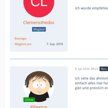
Ich würde empfehlen
Clemensthedoc
Mitglied
Beiträge
Mitglied seit
7. Sep. 2018
9. Juli 2026, 09:21
Neu
Ich sehe das ähnlic
einfach alles mal f
gibt und preislich e
Online
Fl0gging