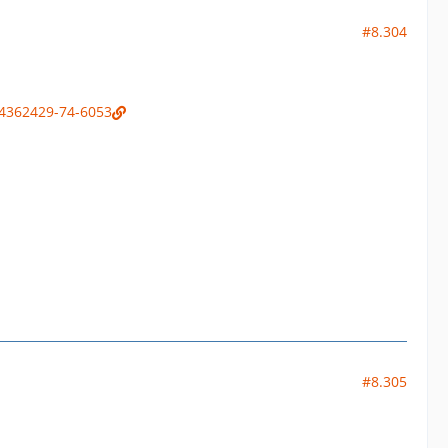
#8.304
54362429-74-6053
#8.305