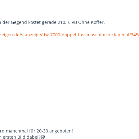
in der Gegend kostet gerade 210.-€ VB Ohne Koffer.
nzeigen.de/s-anzeige/dw-7000-doppel-fussmaschine-kick-pedal/34
wird manchmal für 20-30 angeboten!
m ersten Bild dabei?🤡