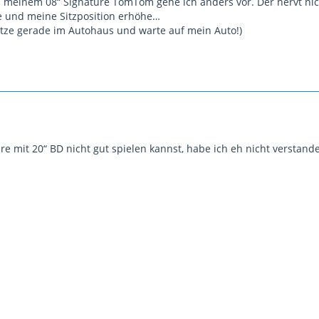
 meinem 08“ Signature TomTom gehe ich anders vor. Der nervt nicht
te und meine Sitzposition erhöhe…
Sitze gerade im Autohaus und warte auf mein Auto!)
re mit 20“ BD nicht gut spielen kannst, habe ich eh nicht verstand