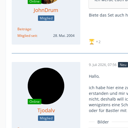
Online
JohnDrum
Biete das Set auch h
Mitglied
Beiträge
Mitglied seit
28. Mai. 2004
2
9. Juli 2026, 07:56
Neu
Hallo,
ich habe hier eine 
erstanden und mir v
nicht, deshalb will 
Online
wenigstens eine Sch
Tjodalv
oder für Bastler mit
Mitglied
Bilder