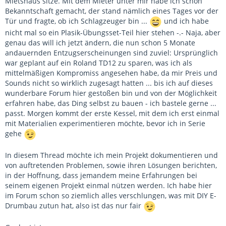
Mietshaus sitze. Mit dem Mieter unter mir habe ich schon
Bekanntschaft gemacht, der stand nämlich eines Tages vor der
Tür und fragte, ob ich Schlagzeuger bin ...
und ich habe
nicht mal so ein Plasik-Übungsset-Teil hier stehen -.- Naja, aber
genau das will ich jetzt ändern, die nun schon 5 Monate
andauernden Entzugserscheinungen sind zuviel: Ursprünglich
war geplant auf ein Roland TD12 zu sparen, was ich als
mittelmäßigen Kompromiss angesehen habe, da mir Preis und
Sounds nicht so wirklich zugesagt hatten ... bis ich auf dieses
wunderbare Forum hier gestoßen bin und von der Möglichkeit
erfahren habe, das Ding selbst zu bauen - ich bastele gerne ...
passt. Morgen kommt der erste Kessel, mit dem ich erst einmal
mit Materialien experimentieren möchte, bevor ich in Serie
gehe
In diesem Thread möchte ich mein Projekt dokumentieren und
von auftretenden Problemen, sowie ihren Lösungen berichten,
in der Hoffnung, dass jemandem meine Erfahrungen bei
seinem eigenen Projekt einmal nützen werden. Ich habe hier
im Forum schon so ziemlich alles verschlungen, was mit DIY E-
Drumbau zutun hat, also ist das nur fair