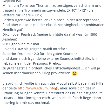
Geplant ist:
Millenium Toms von Thomann zu zersägen, verschönern und in
triggerfähige Trommeln umzuwandeln, 2x 10'' 4x12'' (u.a.
letztere für Snare + Kick)
Becken irgendwie herstellen (bin noch in der Konzeptphase,
fand aber die Idee mit der Plastik/Messingbecken Kombination
ziemlich gut)
Dixon oder Pearlrack (meine ich hätte da mal was für 150€
gesehen)
VH11 gönn ich mir mal
Roland TD6V als TriggerToMidi Interface
Superior Drummer 2.0 für den guten Sound :>
und dann noch irgendeine externe Soundschnittstelle, ich
liebäugele mit der Presonus Firebox
zu guter Letzt ein ordentliches Trittschallpodest ... ich will ja
keinen innerhäuslichen Krieg provozieren
ursprünglich wollte ich auch das Modul selbst bauen mit Hilfe
der Seite
http://www.edrum.info
, aber soweit ich das in
Erfahrung bringen konnte, unterstützt das nur selbst gebaute
HiHats ... bitte korrigiert mich, wenn ich da falsch liege, dann
überleg ich mir das nochmal.