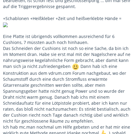
bearbeiten, ist schön fest und geschlossenporig ... bin mal sehr
auf die Triggerergebnisse gespannt.
+Schablonen +Heißkleber +Zeit und heißverklebte Hände =
Eine Platte ist übrigends vollkommen ausreichend für 6
Cushions, 7 müssten auch noch hinhauen.
Das Schneiden der Cushions ist noch so eine Sache, da bin ich
im Moment dran. Habe sie erst mal mit der Nagelschere auf ne
nährungsweise kegelähnliche Form gebracht, aber damit kann
man sich ja nicht zufriedengeben
Dann hab ich eine
Konstruktion aus dem vdrum.com Forum nachgebaut, wo der
Schaumstoff durch eine durch Stromfluss erwärmte
Gitarrensaite geschnitten werden sollte, aber mein
Spannungsgeber hatte nicht genug Power und so wurde der
Draht nicht warm genug. Danach hab ichs mit einem
Schneidaufsatz für eine Lötpistole probiert, aber ich kann nur
raten, das bloß nicht nachzumachen: Es stinkt bestialisch, auch
der Cushion riecht noch Tage danach richtig übel und wirklich
nicht für geschlossene Räume zu empfehlen.
Ich hab mc.man nochmal um Hilfe gebeten und er hat mir eine
wirklich gute Methode genannt (danke nochmal
), sobald