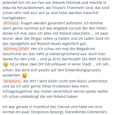
jedenfall bin ich ein Fan von diesem Holzlook und möchte in
etwa da herauskommen, wo Tinaso's Trommeln sind, das sind
schon sehr nett aus! ach ja, und Fotos werden natürlich
hochgeladen!
Tinaso
Fragen werden garantiert auftreten, ich komme
dann gerne nochmal auf das Angebot zurück! Bei den Fellen
denke ich mal, dass ich alles mit Roland überziehe ... ist zwar
teurer, aber die Dinger sollen ja halten und im Laden fand ich
das Spielgefühl auf Roland-Heads eigentlich gut.
Jimmy_BFMV
Hm ich schau mir mal die Megadrum
Geschichte an, das sieht ja vielversprechend aus. Auch hier,
danke für den Link ... und ja, Ersti Darmstadt! Die Welt ist klein
Ist ja ideal, zwei DIY Edrumbauer in einer Stadt ... ich seh
schon, das wird sich positiv auf den Entwicklungsprozess
auswirken
Hammu
die VH11 wird leider nicht vom Alesis unterstützt,
und da ich sehr gerne Hihat-Frickeleien (wie mein
Schlagzeuglehrer das immer verächtlich nennt) spiele, wollte
ich schon umbedingt die von Roland haben
Ich war gerade in Frankfurt bei Conrad und habe mir erst
einmal ein paar Testpiezos besorgt, Stereoklinke-Connectors