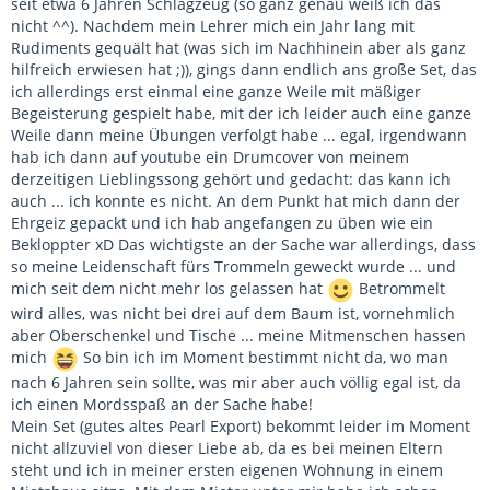
seit etwa 6 Jahren Schlagzeug (so ganz genau weiß ich das
nicht ^^). Nachdem mein Lehrer mich ein Jahr lang mit
Rudiments gequält hat (was sich im Nachhinein aber als ganz
hilfreich erwiesen hat ;)), gings dann endlich ans große Set, das
ich allerdings erst einmal eine ganze Weile mit mäßiger
Begeisterung gespielt habe, mit der ich leider auch eine ganze
Weile dann meine Übungen verfolgt habe ... egal, irgendwann
hab ich dann auf youtube ein Drumcover von meinem
derzeitigen Lieblingssong gehört und gedacht: das kann ich
auch ... ich konnte es nicht. An dem Punkt hat mich dann der
Ehrgeiz gepackt und ich hab angefangen zu üben wie ein
Bekloppter xD Das wichtigste an der Sache war allerdings, dass
so meine Leidenschaft fürs Trommeln geweckt wurde ... und
mich seit dem nicht mehr los gelassen hat
Betrommelt
wird alles, was nicht bei drei auf dem Baum ist, vornehmlich
aber Oberschenkel und Tische ... meine Mitmenschen hassen
mich
So bin ich im Moment bestimmt nicht da, wo man
nach 6 Jahren sein sollte, was mir aber auch völlig egal ist, da
ich einen Mordsspaß an der Sache habe!
Mein Set (gutes altes Pearl Export) bekommt leider im Moment
nicht allzuviel von dieser Liebe ab, da es bei meinen Eltern
steht und ich in meiner ersten eigenen Wohnung in einem