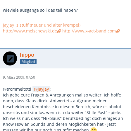
wieviele ausgänge soll das teil haben?
jayjay´s stuff (neuer und alter krempel)
http://www.melschewski.de
http://www.x-act-band.com
hippo
Mitglied
9. März 2009, 07:50
@trommeltotti
jayjay
:
Ich gebe eure Fragen & Anregungen mal so weiter. Ich hoffe
dann, dass Klaus direkt Antwortet - aufgrund meiner
bescheidenen Kenntnisse in diesem Bereich, wäre es abolut
unseriös und sinnlos, wenn ich da weiter "Stille Post" spiele.
Ich weiss nur, dass "Nikolaus" berufsbedingt doch einiges an
Know How an Sounds und deren Möglichkeiten hat - jetzt
müssen wir ihn nur noch "Drumfit" machen