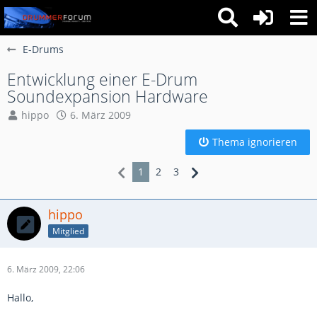
E-Drums
Entwicklung einer E-Drum
Soundexpansion Hardware
hippo
6. März 2009
Thema ignorieren
1
2
3
hippo
Mitglied
6. März 2009, 22:06
Hallo,