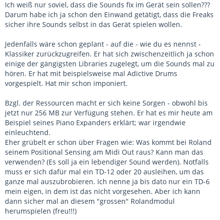
Ich weiß nur soviel, dass die Sounds fix im Gerät sein sollen???
Darum habe ich ja schon den Einwand getätigt, dass die Freaks
sicher ihre Sounds selbst in das Gerät spielen wollen.
Jedenfalls wäre schon geplant - auf die - wie du es nennst -
Klassiker zurückzugreifen. Er hat sich zwischenzeitlich ja schon
einige der gängigsten Libraries zugelegt, um die Sounds mal zu
hören. Er hat mit beispielsweise mal Adictive Drums
vorgespielt. Hat mir schon imponiert.
Bzgl. der Ressourcen macht er sich keine Sorgen - obwohl bis
jetzt nur 256 MB zur Verfügung stehen. Er hat es mir heute am
Beispiel seines Piano Expanders erklärt; war irgendwie
einleuchtend.
Eher grübelt er schon über Fragen wie: Was kommt bei Roland
seinem Positional Sensing am Midi Out raus? Kann man das
verwenden? (Es soll ja ein lebendiger Sound werden). Notfalls
muss er sich dafür mal ein TD-12 oder 20 ausleihen, um das
ganze mal auszubrobieren. Ich nenne ja bis dato nur ein TD-6
mein eigen, in dem ist das nicht vorgesehen. Aber ich kann
dann sicher mal an diesem "grossen" Rolandmodul
herumspielen (freu!!!)