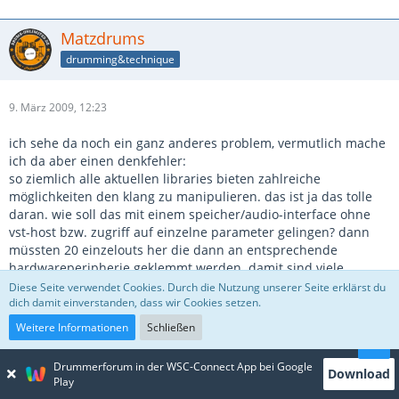
Matzdrums
drumming&technique
9. März 2009, 12:23
ich sehe da noch ein ganz anderes problem, vermutlich mache
ich da aber einen denkfehler:
so ziemlich alle aktuellen libraries bieten zahlreiche
möglichkeiten den klang zu manipulieren. das ist ja das tolle
daran. wie soll das mit einem speicher/audio-interface ohne
vst-host bzw. zugriff auf einzelne parameter gelingen? dann
müssten 20 einzelouts her die dann an entsprechende
hardwareperipherie geklemmt werden. damit sind viele
voretile des virtuellen kits dahin. mal ganz abgesehen davon,
Diese Seite verwendet Cookies. Durch die Nutzung unserer Seite erklärst du
dich damit einverstanden, dass wir Cookies setzen.
das das df offenbar als marktanalyasetool herhalten soll.
Weitere Informationen
Schließen
heimseite
Drummerforum in der WSC-Connect App bei Google
Download
Play