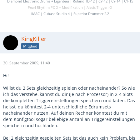
Diamond Electronic Drums + Eigenbau | Roland TD-12 | CY-12 | CY-14 | CY-15
Pearl Rhythm POD + Modifikation | Alesis Trigger iO
iMAC | Cubase Studio 4 | Superior Drummer 2.2
KingKiller
Mitglied
30. September 2009, 11:49
Hi!
Willst du 2 Sets gleichzeitig spielen oder nacheinander? So wie
ich das verstehe, kannst du dir (je nach Prozessor) in 2-4 Slots
die kompletten Triggereinstellungen speichern und laden. Das
heisst, du könntest 2-4 unterschiedliche Edrumsets
nacheinander nutzen. Auf deinen Rechner könntest du mit
dem Konfigtool sogar beliebige anzahl an Triggereinstellungen
speichern und hochladen.
Bei 2 gleichzeitig gespielten Sets ist das auch kein Problem, bis