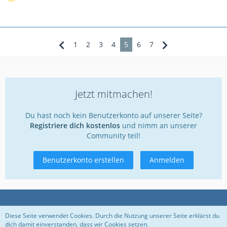
MegaDrum, weil ich hier Möglichkeiten zur Realisierung
sehe (und den MegaDrum-Kauf über den TD-6-Verkauf
refinanzieren könnte);
1
2
3
4
5
6
7
OK, gibt es irgendwelche Lösungsmöglichkeiten bezgl. des
HiHat-Problems ?
Gruß und Dank
Jetzt mitmachen!
Sebastian
Du hast noch kein Benutzerkonto auf unserer Seite?
Registriere dich kostenlos
und nimm an unserer
Community teil!
Benutzerkonto erstellen
Anmelden
Datenschutzerklärung
Kontakt
Impressum
Diese Seite verwendet Cookies. Durch die Nutzung unserer Seite erklärst du
dich damit einverstanden, dass wir Cookies setzen.