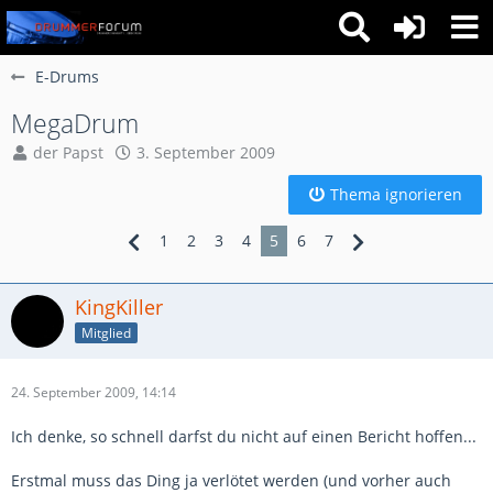
E-Drums
MegaDrum
der Papst
3. September 2009
Thema ignorieren
1
2
3
4
5
6
7
KingKiller
Mitglied
24. September 2009, 14:14
Ich denke, so schnell darfst du nicht auf einen Bericht hoffen...
Erstmal muss das Ding ja verlötet werden (und vorher auch