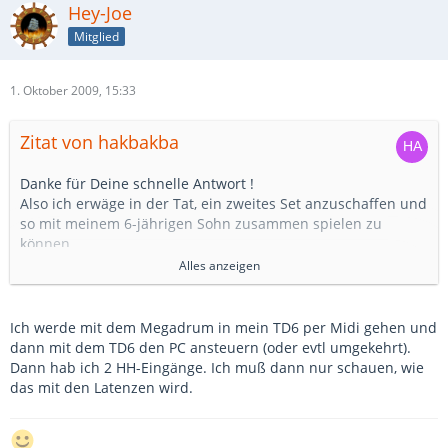
Hey-Joe
Mitglied
1. Oktober 2009, 15:33
Zitat von hakbakba
Danke für Deine schnelle Antwort !
Also ich erwäge in der Tat, ein zweites Set anzuschaffen und
so mit meinem 6-jährigen Sohn zusammen spielen zu
können.
Ich könnte ja mein TD-6-Modul behalten und ein Set über
Alles anzeigen
das Audio-Interface (Firewire) und das MegaDrum via USB in
den Rechner schleifen.
Das Ganze dann über Superior Drummer mit Sounds
Ich werde mit dem Megadrum in mein TD6 per Midi gehen und
versehen. Ist wohl aufgrund des HiHat-Problems die
dann mit dem TD6 den PC ansteuern (oder evtl umgekehrt).
einfachste Variante.
Dann hab ich 2 HH-Eingänge. Ich muß dann nur schauen, wie
das mit den Latenzen wird.
Bisher wäre das o.e. "Projekt" so gar nicht (oder nur über
die Anschaffung eines teuren Moduls) möglich gewesen.
Deshalb war ich auch gleich sehr interessiert am