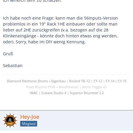
ich wirklich sehr zu schätzen.
Ich habe noch eine Frage: kann man die 56Inputs-Version
problemlos in ein 19" Rack 1HE einbauen oder sollte man
lieber auf 2HE zurückgreifen (v.a. bezogen auf die 28
Klinkeneingänge - könnte doch hinten etwas eng werden,
oder). Sorry, habe im DIY wenig Kennung.
Gruß
Sebastian
Diamond Electronic Drums + Eigenbau | Roland TD-12 | CY-12 | CY-14 | CY-15
Pearl Rhythm POD + Modifikation | Alesis Trigger iO
iMAC | Cubase Studio 4 | Superior Drummer 2.2
Hey-Joe
Mitglied