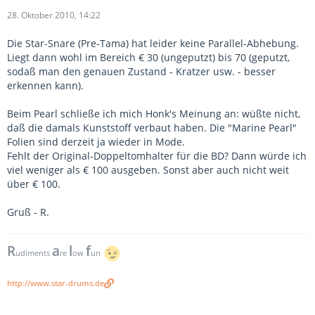
28. Oktober 2010, 14:22
Die Star-Snare (Pre-Tama) hat leider keine Parallel-Abhebung.
Liegt dann wohl im Bereich € 30 (ungeputzt) bis 70 (geputzt,
sodaß man den genauen Zustand - Kratzer usw. - besser
erkennen kann).
Beim Pearl schließe ich mich Honk's Meinung an: wüßte nicht,
daß die damals Kunststoff verbaut haben. Die "Marine Pearl"
Folien sind derzeit ja wieder in Mode.
Fehlt der Original-Doppeltomhalter für die BD? Dann würde ich
viel weniger als € 100 ausgeben. Sonst aber auch nicht weit
über € 100.
Gruß - R.
R
a
l
f
udiments
re
ow
un
http://www.star-drums.de