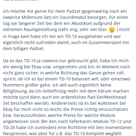
Ich möchte mir gerne für mein Padset (gegenwärtig noch ein
lowprice Millenium-Set) ein Soundmodul besorgen. Für einen
Gig vor längerer Zeit bei dem ein Akustikset aufgrund der
extremen Raumgestaltung (sehr eng, sehr viel Glas
) nicht
in Frage kam habe ich mir ein TD-10 ausgeliehen und war
eigentlich recht zufrieden damit, auch im Zusammenspiel mit
dem billigen Padset.
Da es das TD-10 ja sowieso nur gebraucht gibt, habe ich mich
ein wenig bei Ebay usw. umgesehen und bin im Moment noch
nicht ganz sicher, in welche Richtung das Ganze gehen soll,
sprich, ob ich es bei einem TD-10 belassen will, oder eine/zwei
Nummern größer gehe. Ich will auch eigentlich keine
Billiglösung, da ich mittelfristig mehr mit dem Edrum machen
möchte (und dann auch ein ordentliches Pad-Set/Meshhead-
Set beschaffen werde). Andererseits ist es bei Auktionen bei
Ebay für mich nicht so leicht, die Preise richtig einzuschätzen
bzw. herauszufinden, welche Preise für welche Module
angemessen sind. Bei den noch lieferbaren Module TD-12 und
TD-20 habe ich zumindest eine Richtlinie mit den momentanen
Neupreisen, was aber für z.B. das TD-10 komplett wegfällt.