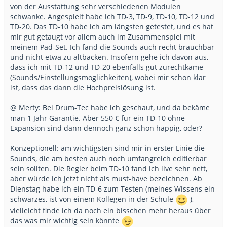
von der Ausstattung sehr verschiedenen Modulen
schwanke. Angespielt habe ich TD-3, TD-9, TD-10, TD-12 und
TD-20. Das TD-10 habe ich am längsten getestet, und es hat
mir gut getaugt vor allem auch im Zusammenspiel mit
meinem Pad-Set. Ich fand die Sounds auch recht brauchbar
und nicht etwa zu altbacken. Insofern gehe ich davon aus,
dass ich mit TD-12 und TD-20 ebenfalls gut zurechtkäme
(Sounds/Einstellungsmöglichkeiten), wobei mir schon klar
ist, dass das dann die Hochpreislösung ist.
@ Merty: Bei Drum-Tec habe ich geschaut, und da bekäme
man 1 Jahr Garantie. Aber 550 € für ein TD-10 ohne
Expansion sind dann dennoch ganz schön happig, oder?
Konzeptionell: am wichtigsten sind mir in erster Linie die
Sounds, die am besten auch noch umfangreich editierbar
sein sollten. Die Regler beim TD-10 fand ich live sehr nett,
aber würde ich jetzt nicht als must-have bezeichnen. Ab
Dienstag habe ich ein TD-6 zum Testen (meines Wissens ein
schwarzes, ist von einem Kollegen in der Schule
),
vielleicht finde ich da noch ein bisschen mehr heraus über
das was mir wichtig sein könnte