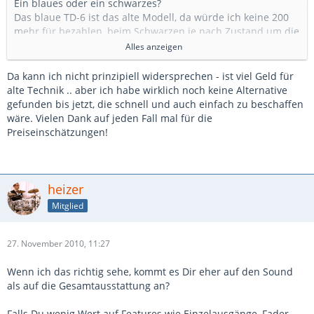
Ein blaues oder ein schwarzes?
Das blaue TD-6 ist das alte Modell, da würde ich keine 200
mehr für bezahlen, beim Schwarzen je nach Zustand um die
200 bis maximal 250.
Alles anzeigen
Für ein TD-10 ohne Erweiterung wäre mein Maximum bei
350 Euro mit Erweiterung 450-500 Euro.
Da kann ich nicht prinzipiell widersprechen - ist viel Geld für
Ein TD-8 maximal 300.
alte Technik .. aber ich habe wirklich noch keine Alternative
Für ein gebrauchtes TD-12 je nach Zustand von 700-850.
gefunden bis jetzt, die schnell und auch einfach zu beschaffen
Mehr auf gar keinen Fall.
wäre. Vielen Dank auf jeden Fall mal für die
Preiseinschätzungen!
Aber eigentlich ist das alles viel zu viel Geld für so altes
Zeugs ...
heizer
Mitglied
27. November 2010, 11:27
Wenn ich das richtig sehe, kommt es Dir eher auf den Sound
als auf die Gesamtausstattung an?
Falls Du wenig Wert auf Features wie Einzelausgänge, Fader,