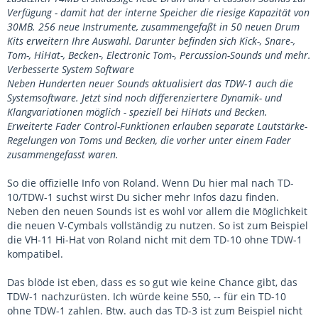
Verfügung - damit hat der interne Speicher die riesige Kapazität von
30MB. 256 neue Instrumente, zusammengefaßt in 50 neuen Drum
Kits erweitern Ihre Auswahl. Darunter befinden sich Kick-, Snare-,
Tom-, HiHat-, Becken-, Electronic Tom-, Percussion-Sounds und mehr.
Verbesserte System Software
Neben Hunderten neuer Sounds aktualisiert das TDW-1 auch die
Systemsoftware. Jetzt sind noch differenziertere Dynamik- und
Klangvariationen möglich - speziell bei HiHats und Becken.
Erweiterte Fader Control-Funktionen erlauben separate Lautstärke-
Regelungen von Toms und Becken, die vorher unter einem Fader
zusammengefasst waren.
So die offizielle Info von Roland. Wenn Du hier mal nach TD-
10/TDW-1 suchst wirst Du sicher mehr Infos dazu finden.
Neben den neuen Sounds ist es wohl vor allem die Möglichkeit
die neuen V-Cymbals vollständig zu nutzen. So ist zum Beispiel
die VH-11 Hi-Hat von Roland nicht mit dem TD-10 ohne TDW-1
kompatibel.
Das blöde ist eben, dass es so gut wie keine Chance gibt, das
TDW-1 nachzurüsten. Ich würde keine 550, -- für ein TD-10
ohne TDW-1 zahlen. Btw. auch das TD-3 ist zum Beispiel nicht