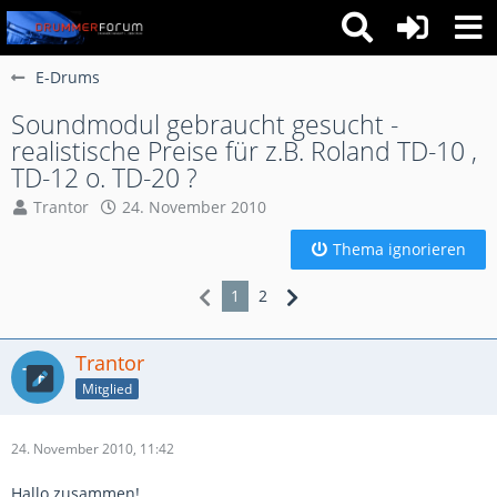
E-Drums
Soundmodul gebraucht gesucht -
realistische Preise für z.B. Roland TD-10 ,
TD-12 o. TD-20 ?
Trantor
24. November 2010
Thema ignorieren
1
2
Trantor
Mitglied
24. November 2010, 11:42
Hallo zusammen!