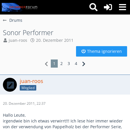
Drums
Sonor Performer
juan-roos
20. Dezember 2011
Thema ignorieren
1
2
3
4
juan-roos
Mitglied
20. Dezember 2011, 22:37
Hallo Leute,
irgendwie bin ich etwas verwirrt!!! Ich lese hier immer wieder
von der verwendung von Pappelholz bei der Performer Serie,