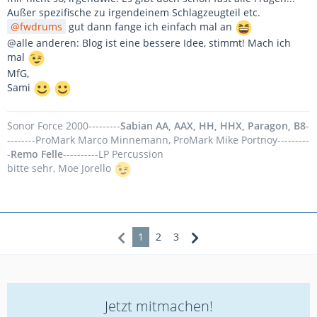
Außer spezifische zu irgendeinem Schlagzeugteil etc.
fwdrums
gut dann fange ich einfach mal an
@alle anderen: Blog ist eine bessere Idee, stimmt! Mach ich
mal
MfG,
Sami
Sonor Force 2000---------
Sabian AA, AAX, HH, HHX, Paragon, B8
-
--------ProMark Marco Minnemann, ProMark Mike Portnoy---------
-
Remo Felle
----------LP Percussion
bitte sehr, Moe Jorello
1
2
3
Jetzt mitmachen!