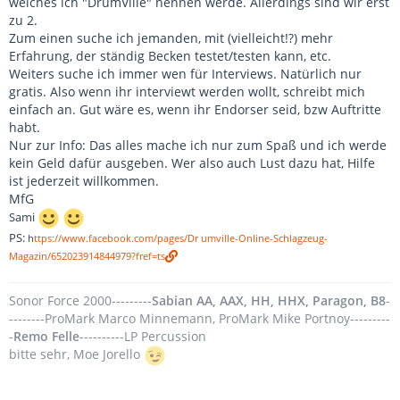
welches ich "DrumVille" nennen werde. Allerdings sind wir erst
zu 2.
Zum einen suche ich jemanden, mit (vielleicht!?) mehr
Erfahrung, der ständig Becken testet/testen kann, etc.
Weiters suche ich immer wen für Interviews. Natürlich nur
gratis. Also wenn ihr interviewt werden wollt, schreibt mich
einfach an. Gut wäre es, wenn ihr Endorser seid, bzw Auftritte
habt.
Nur zur Info: Das alles mache ich nur zum Spaß und ich werde
kein Geld dafür ausgeben. Wer also auch Lust dazu hat, Hilfe
ist jederzeit willkommen.
MfG
Sami
PS:
h
ttps://www.facebook.com/pages/Dr umville-Online-Schlagzeug-
Magazin/652023914844979?fref=ts
Sonor Force 2000---------
Sabian AA, AAX, HH, HHX, Paragon, B8
-
--------ProMark Marco Minnemann, ProMark Mike Portnoy---------
-
Remo Felle
----------LP Percussion
bitte sehr, Moe Jorello