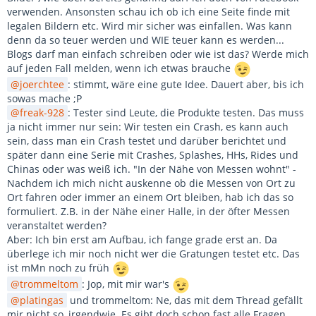
verwenden. Ansonsten schau ich ob ich eine Seite finde mit
legalen Bildern etc. Wird mir sicher was einfallen. Was kann
denn da so teuer werden und WIE teuer kann es werden...
Blogs darf man einfach schreiben oder wie ist das? Werde mich
auf jeden Fall melden, wenn ich etwas brauche
joerchtee
: stimmt, wäre eine gute Idee. Dauert aber, bis ich
sowas mache ;P
freak-928
: Tester sind Leute, die Produkte testen. Das muss
ja nicht immer nur sein: Wir testen ein Crash, es kann auch
sein, dass man ein Crash testet und darüber berichtet und
später dann eine Serie mit Crashes, Splashes, HHs, Rides und
Chinas oder was weiß ich. "In der Nähe von Messen wohnt" -
Nachdem ich mich nicht auskenne ob die Messen von Ort zu
Ort fahren oder immer an einem Ort bleiben, hab ich das so
formuliert. Z.B. in der Nähe einer Halle, in der öfter Messen
veranstaltet werden?
Aber: Ich bin erst am Aufbau, ich fange grade erst an. Da
überlege ich mir noch nicht wer die Gratungen testet etc. Das
ist mMn noch zu früh
trommeltom
: Jop, mit mir war's
platingas
und trommeltom: Ne, das mit dem Thread gefällt
mir nicht so, irgendwie. Es gibt doch schon fast alle Fragen...