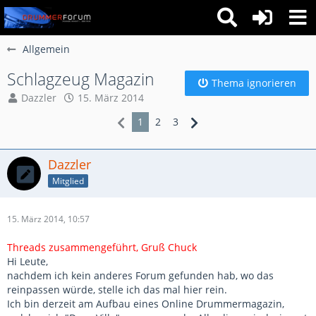
Allgemein
Schlagzeug Magazin
Thema ignorieren
Dazzler
15. März 2014
1
2
3
Dazzler
Mitglied
15. März 2014, 10:57
Threads zusammengeführt, Gruß Chuck
Hi Leute,
nachdem ich kein anderes Forum gefunden hab, wo das
reinpassen würde, stelle ich das mal hier rein.
Ich bin derzeit am Aufbau eines Online Drummermagazin,