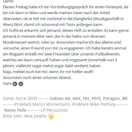
Sache.
Diesen Freitag habe ich ein Vorstellungsgespräch für einen Ferienjob, da
bin ich dann in Wien und werde meinen Vater nach der Arbeit
überreden, ob er mit mir nochmal in die Klangfarbe (Musikgeschäft in
Wien) fährt, damit ich schonmal mit Tests anfangen kann.
Ich hoffe es erbarmt sich jemand, dieses Heft zu erstellen. Es kann gerne
jemand in meinem Alter sein, der in der Nähe von diversen
Musikmessen wohnt, oder so. Ansonsten mache ich das alleine und
versuche, einen Freund von mir zu engagieren. Ich habe bereits einmal
ein Magazin erstellt mir zwei Freunden über unseren Fußballverein,
welches wir dann verkauft haben und insgesamt (innerhalb von 3
Jahren, vielleicht sogar mehr) sogar Geld verdient haben.
Naja, meldet euch bei mir, wenn ihr mir helfen wollt!
Ansonsten noch einen schönen Abend,
Sami
Sonor Force 2000---------
Sabian AA, AAX, HH, HHX, Paragon, B8
-
--------ProMark Marco Minnemann, ProMark Mike Portnoy---------
-
Remo Felle
----------LP Percussion
bitte sehr, Moe Jorello