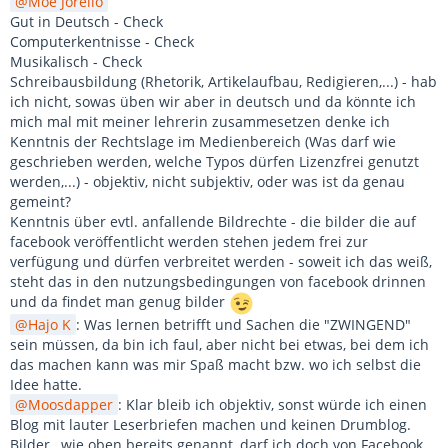
Moe Jorello
Gut in Deutsch - Check
Computerkentnisse - Check
Musikalisch - Check
Schreibausbildung (Rhetorik, Artikelaufbau, Redigieren,...) - hab
ich nicht, sowas üben wir aber in deutsch und da könnte ich
mich mal mit meiner lehrerin zusammesetzen denke ich
Kenntnis der Rechtslage im Medienbereich (Was darf wie
geschrieben werden, welche Typos dürfen Lizenzfrei genutzt
werden,...) - objektiv, nicht subjektiv, oder was ist da genau
gemeint?
Kenntnis über evtl. anfallende Bildrechte - die bilder die auf
facebook veröffentlicht werden stehen jedem frei zur
verfügung und dürfen verbreitet werden - soweit ich das weiß,
steht das in den nutzungsbedingungen von facebook drinnen
und da findet man genug bilder
Hajo K
: Was lernen betrifft und Sachen die "ZWINGEND"
sein müssen, da bin ich faul, aber nicht bei etwas, bei dem ich
das machen kann was mir Spaß macht bzw. wo ich selbst die
Idee hatte.
Moosdapper
: Klar bleib ich objektiv, sonst würde ich einen
Blog mit lauter Leserbriefen machen und keinen Drumblog.
Bilder , wie oben bereits genannt, darf ich doch von Facebook