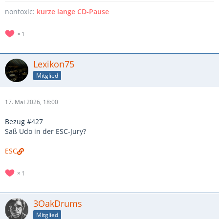
nontoxic:
kurze
lange CD-Pause
1
Lexikon75
Mitglied
17. Mai 2026, 18:00
Bezug #427
Saß Udo in der ESC-Jury?
ESC
1
3OakDrums
Mitglied