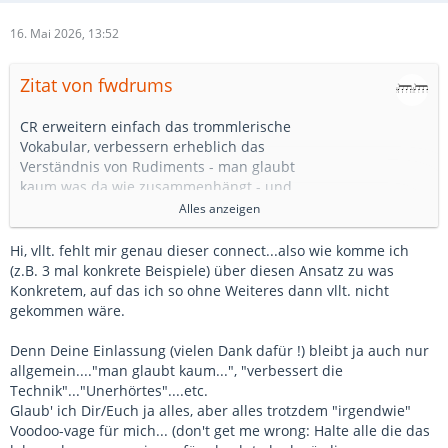
16. Mai 2026, 13:52
Zitat von fwdrums
CR erweitern einfach das trommlerische
Vokabular, verbessern erheblich das
Verständnis von Rudiments - man glaubt
kaum was da wie zusammenhängt - und
verbessern die Technik.
Alles anzeigen
Wenn man den Kram auf das Set überträgt,
kommt da wirklich "Unererhörtes" raus.
Hi, vllt. fehlt mir genau dieser connect...also wie komme ich
Man kann die Idee - wie jede andere
(z.B. 3 mal konkrete Beispiele) über diesen Ansatz zu was
auch - komplett durchleiern, sprich:
Konkretem, auf das ich so ohne Weiteres dann vllt. nicht
die Hände isolieren, den Kram mit
gekommen wäre.
den Füßen spielen oder nur mit einem...
Denn Deine Einlassung (vielen Dank dafür !) bleibt ja auch nur
Mit CR eröffnet sich ein eigener Kosmos.
allgemein...."man glaubt kaum...", "verbessert die
Den bekommt man aber nicht geschenkt,
Technik"..."Unerhörtes"....etc.
sondern muss man sich erarbeiten.
Glaub' ich Dir/Euch ja alles, aber alles trotzdem "irgendwie"
Voodoo-vage für mich... (don't get me wrong: Halte alle die das
fwdrums