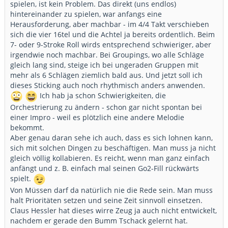
spielen, ist kein Problem. Das direkt (uns endlos)
hintereinander zu spielen, war anfangs eine
Herausforderung, aber machbar - im 4/4 Takt verschieben
sich die vier 16tel und die Achtel ja bereits ordentlich. Beim
7- oder 9-Stroke Roll wirds entsprechend schwieriger, aber
irgendwie noch machbar. Bei Groupings, wo alle Schläge
gleich lang sind, steige ich bei ungeraden Gruppen mit
mehr als 6 Schlägen ziemlich bald aus. Und jetzt soll ich
dieses Sticking auch noch rhythmisch anders anwenden.
Ich hab ja schon Schwierigkeiten, die
Orchestrierung zu ändern - schon gar nicht spontan bei
einer Impro - weil es plötzlich eine andere Melodie
bekommt.
Aber genau daran sehe ich auch, dass es sich lohnen kann,
sich mit solchen Dingen zu beschäftigen. Man muss ja nicht
gleich völlig kollabieren. Es reicht, wenn man ganz einfach
anfängt und z. B. einfach mal seinen Go2-Fill rückwärts
spielt.
Von Müssen darf da natürlich nie die Rede sein. Man muss
halt Prioritäten setzen und seine Zeit sinnvoll einsetzen.
Claus Hessler hat dieses wirre Zeug ja auch nicht entwickelt,
nachdem er gerade den Bumm Tschack gelernt hat.