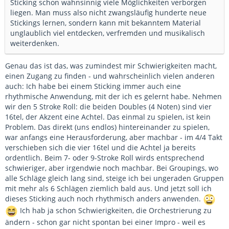
Sticking schon wahnsinnig viele Möglichkeiten verborgen
liegen. Man muss also nicht zwangsläufig hunderte neue
Stickings lernen, sondern kann mit bekanntem Material
unglaublich viel entdecken, verfremden und musikalisch
weiterdenken.
Genau das ist das, was zumindest mir Schwierigkeiten macht,
einen Zugang zu finden - und wahrscheinlich vielen anderen
auch: Ich habe bei einem Sticking immer auch eine
rhythmische Anwendung, mit der ich es gelernt habe. Nehmen
wir den 5 Stroke Roll: die beiden Doubles (4 Noten) sind vier
16tel, der Akzent eine Achtel. Das einmal zu spielen, ist kein
Problem. Das direkt (uns endlos) hintereinander zu spielen,
war anfangs eine Herausforderung, aber machbar - im 4/4 Takt
verschieben sich die vier 16tel und die Achtel ja bereits
ordentlich. Beim 7- oder 9-Stroke Roll wirds entsprechend
schwieriger, aber irgendwie noch machbar. Bei Groupings, wo
alle Schläge gleich lang sind, steige ich bei ungeraden Gruppen
mit mehr als 6 Schlägen ziemlich bald aus. Und jetzt soll ich
dieses Sticking auch noch rhythmisch anders anwenden.
Ich hab ja schon Schwierigkeiten, die Orchestrierung zu
ändern - schon gar nicht spontan bei einer Impro - weil es