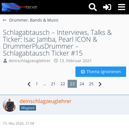
Drummer, Bands & Music
Schlagabtausch – Interviews, Talks &
Ticker: Isac Jamba, Pearl ICON &
DrummerPlusDrummer –
Schlagabtausch Ticker #15
deinschlagzeuglehrer
13. Februar 2021
Thema ignorieren
1
…
21
22
23
24
25
deinschlagzeuglehrer
Mitglied
15. Mai 2026, 21:08