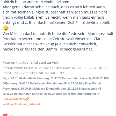
plötzlich eine andere Melodie bekommt.
Aber genau daran sehe ich auch, dass es sich lohnen kann,
sich mit solchen Dingen zu beschäftigen. Man muss ja nicht
gleich völlig kollabieren. Es reicht, wenn man ganz einfach
anfängt und z. B. einfach mal seinen Go2-Fill rückwärts spielt.
Von Müssen darf da natürlich nie die Rede sein. Man muss halt
Prioritäten setzen und seine Zeit sinnvoll einsetzen. Claus
Hessler hat dieses wirre Zeug ja auch nicht entwickelt,
nachdem er gerade den Bumm Tschack gelernt hat.
Four on the floor sind zwei zu viel.
SONOR Vintage Series:
20", 22" BD; 14" Snare-Drum; 10", 12", 13" TT; 14", 16" FT
PAISTE 2002, 2002 Big Beat, 602 ME, PstX
Gigs: 23.01.26 Markthalle Freiburg, 21.03.26 Heimathafen Lörrach, 09.05.26 KiK
Offenburg, 19.06.26 Haferkasten Kenzingen, 05. & 27.06.26 Wilder Michel
Furtwangen, 19.09.26 Mehlsack Emmendingen, 21.11.26 Bierakademie VS,
28.11.26 Heimathafen Lörrach, 06.03.27 Durbacher Hof Offenburg mit
>>
Blackwood Mary
>> Mein Vorstellungsthread
1