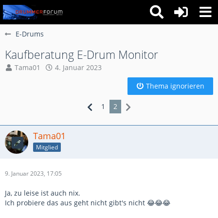
E-Drums
Kaufberatung E-Drum Monitor
Tama01
4. Januar 2023
Thema ignorieren
1
2
Tama01
Mitglied
9. Januar 2023, 17:05
Ja, zu leise ist auch nix.
Ich probiere das aus geht nicht gibt's nicht 😂😂😂