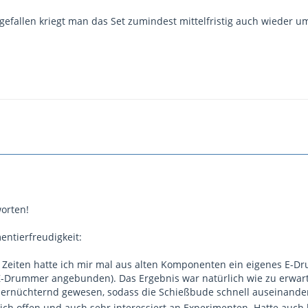
tgefallen kriegt man das Set zumindest mittelfristig auch wieder 
orten!
ntierfreudigkeit:
 Zeiten hatte ich mir mal aus alten Komponenten ein eigenes E-Dr
-Drummer angebunden). Das Ergebnis war natürlich wie zu erwarten:
er ernüchternd gewesen, sodass die Schießbude schnell auseinander
ch offen und auch sehr interessiert an Experimenten. Hatte auch kur