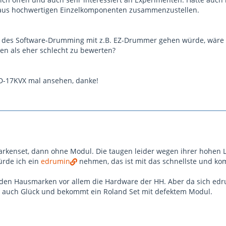
t aus hochwertigen Einzelkomponenten zusammenzustellen.
es Software-Drumming mit z.B. EZ-Drummer gehen würde, wäre da
len als eher schlecht zu bewerten?
TD-17KVX mal ansehen, danke!
enset, dann ohne Modul. Die taugen leider wegen ihrer hohen La
ürde ich ein
edrumin
nehmen, das ist mit das schnellste und kom
i den Hausmarken vor allem die Hardware der HH. Aber da sich edr
ja auch Glück und bekommt ein Roland Set mit defektem Modul.