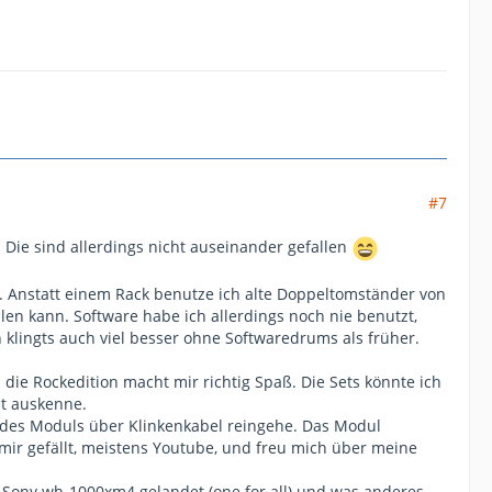
#7
 Die sind allerdings nicht auseinander gefallen
k. Anstatt einem Rack benutze ich alte Doppeltomständer von
len kann. Software habe ich allerdings noch nie benutzt,
 klingts auch viel besser ohne Softwaredrums als früher.
 die Rockedition macht mir richtig Spaß. Die Sets könnte ich
ut auskenne.
 des Moduls über Klinkenkabel reingehe. Das Modul
mir gefällt, meistens Youtube, und freu mich über meine
im Sony wh-1000xm4 gelandet (one for all) und was anderes