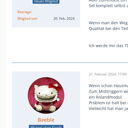
neues Mitglied
Set komplett selbs
Beiträge
Mitglied seit
20. Feb. 2024
Wenn man den Weg d
Qualität bei den Tei
Ich werde mir das 
21. Februar 2024, 17:09
Wenn schon Hausmark
Zum Miditriggern w
ein Rolandmodul.
Problem ist halt be
Vielleicht hat man 
Beeble
Wichtel ohne Eigelb