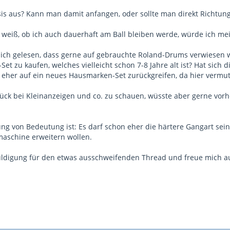
esis aus? Kann man damit anfangen, oder sollte man direkt Richtu
ht weiß, ob ich auch dauerhaft am Ball bleiben werde, würde ich m
ich gelesen, dass gerne auf gebrauchte Roland-Drums verwiesen wir
et zu kaufen, welches vielleicht schon 7-8 Jahre alt ist? Hat sich 
h eher auf ein neues Hausmarken-Set zurückgreifen, da hier vermut
rück bei Kleinanzeigen und co. zu schauen, wüsste aber gerne vor
ung von Bedeutung ist: Es darf schon eher die härtere Gangart sein
aschine erweitern wollen.
huldigung für den etwas ausschweifenden Thread und freue mich 