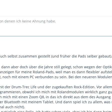
von denen ich keine Ahnung habe.
auch selbst zusammen gestellt (und früher die Pads selber gebaut).
s dann aber doch über die Jahre still gelegt, schon wegen der Opti
nzeigen für meine Roland-Pads, weil man es dann flexibler aufstel
 ist, noch mit einem PC verbunden zu sein. Bei den neueren Modulen
it der Drum-Trec Life und der zugekauften Rock-Edition. Vor allem
programmieren, obwohl ich mich mit Rolandmodulen wirklich ganz g
 mich mit einen Zoom Q8, in das ich direkt aus dem des Ausgang
er Bluetooth mit meinem Tablet. Und dann spiel ich zu allem, was 
l auch nicht).
 natürlich eine Rolle. Ich hatte schon viele, aber ich bin dann be