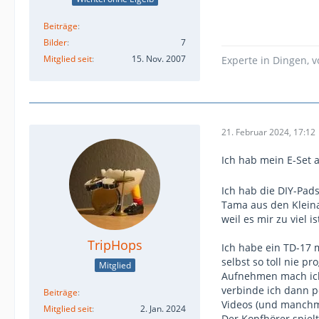
Beiträge
Bilder
7
Mitglied seit
15. Nov. 2007
Experte in Dingen, 
21. Februar 2024, 17:12
Ich hab mein E-Set 
Ich hab die DIY-Pad
Tama aus den Kleina
weil es mir zu viel
TripHops
Ich habe ein TD-17 m
selbst so toll nie 
Mitglied
Aufnehmen mach ich
verbinde ich dann p
Beiträge
Videos (und manchma
Mitglied seit
2. Jan. 2024
Der Kopfhörer spielt