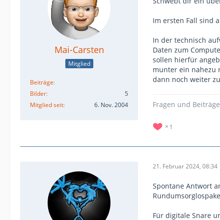
Schwebt dir ein übe
Im ersten Fall sind
In der technisch auf
Mai-Carsten
Daten zum Computer 
sollen hierfür ange
Mitglied
munter ein nahezu 
dann noch weiter zu
Beiträge
Bilder
5
Fragen und Beiträg
Mitglied seit
6. Nov. 2004
1
21. Februar 2024, 08:34
Spontane Antwort a
Rundumsorglospaket 
Für digitale Snare 