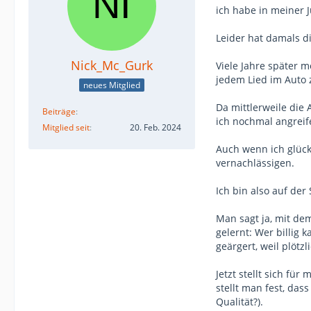
ich habe in meiner 
Leider hat damals d
Nick_Mc_Gurk
Viele Jahre später 
jedem Lied im Auto z
neues Mitglied
Da mittlerweile die
Beiträge
ich nochmal angreif
Mitglied seit
20. Feb. 2024
Auch wenn ich glückl
vernachlässigen.
Ich bin also auf de
Man sagt ja, mit dem
gelernt: Wer billig 
geärgert, weil plötz
Jetzt stellt sich fü
stellt man fest, da
Qualität?).