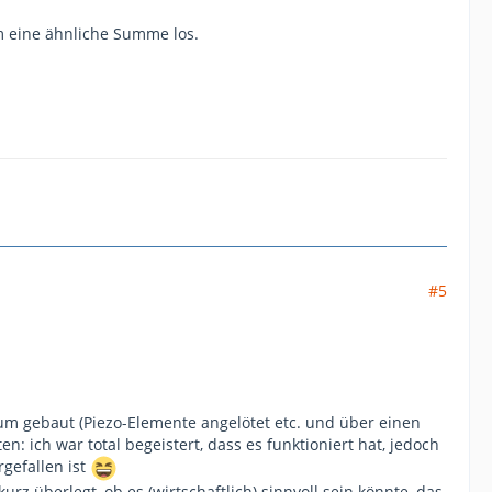
um eine ähnliche Summe los.
#5
um gebaut (Piezo-Elemente angelötet etc. und über einen
 ich war total begeistert, dass es funktioniert hat, jedoch
gefallen ist
z überlegt, ob es (wirtschaftlich) sinnvoll sein könnte, das