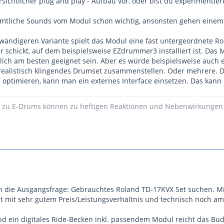
rsichtlicher plug and play - Aufbau vor, oder bist du experimenti
 amtliche Sounds vom Modul schon wichtig, ansonsten gehen einem 
wändigeren Variante spielt das Modul eine fast untergeordnete Rol
schickt, auf dem beispielsweise EZdrummer3 installiert ist. Das 
blich am besten geeignet sein. Aber es würde beispielsweise auch 
realistisch klingendes Drumset zusammenstellen. Oder mehrere.
 optimieren, kann man ein externes Interface einsetzen. Das kan
e zu E-Drums können zu heftigen Reaktionen und Nebenwirkungen
n die Ausgangsfrage: Gebrauchtes Roland TD-17KVX Set suchen. M
mit sehr gutem Preis/Leistungsverhältnis und technisch noch am 
und ein digitales Ride-Becken inkl. passendem Modul reicht das Bud