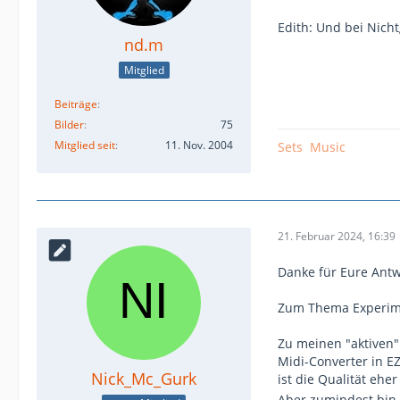
Edith: Und bei Nich
nd.m
Mitglied
Beiträge
Bilder
75
Mitglied seit
11. Nov. 2004
Sets
Music
21. Februar 2024, 16:39
Danke für Eure Antw
Zum Thema Experime
Zu meinen "aktiven"
Midi-Converter in EZ
Nick_Mc_Gurk
ist die Qualität eh
Aber zumindest bin i