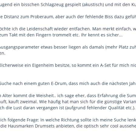
Jugend ein bisschen Schlagzeug gespielt (akustisch) und mit den K
ie Distanz zum Proberaum, aber auch der fehlende Biss dazu gefü
möchte ich die Leidenschaft wieder entfachen. Man merkt einfach,
um Takt mit den Fingern trommelt etc. Ihr kennt es sicher...
 Ausgangsparameter etwas besser liegen als damals (mehr Platz zu
en.
icherweise ein Eigenheim besitze, so kommt ein A-Set für mich nich
r Suche nach einem guten E-Drum, dass mich auch die nächsten Jah
 Alter kommt die Weisheit.. ich sage eher, dass Erfahrung die Summ
kauft, kauft zweimal. Wie häufig hat man sich für die günstige Vari
lich die Lust daran vergangen ist (aufgrund fehlender Qualität etc.).
r mich folgende Frage: In welche Richtung sollte ich meine Suche 
ss die Hausmarken Drumsets anbieten, die optisch sehr cool ausseh