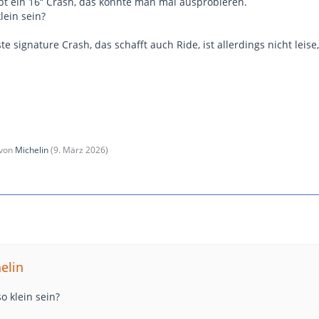
bt ein 16“ Crash, das könnte man mal ausprobieren.
ein sein?
ste signature Crash, das schafft auch Ride, ist allerdings nicht l
 von
Michelin
(
9. März 2026
)
elin
 klein sein?