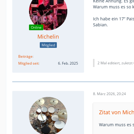
Keine Ahnung. Es gi
Warum muss es so kl
Ich habe ein 17“ Pai
Sabian.
Online
Michelin
Mitglied
Beiträge
2 Mal editiert, zuletzt
Mitglied seit
6. Feb. 2025
8. März 2026, 20:24
Zitat von Mich
Warum muss es so