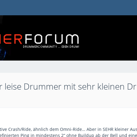
ür leise Drummer mit sehr kleinen 
ative Crash/Ride, ähnlich dem Omni-Ride… Aber in SEHR kleiner Au
efinierten Ping in mindestens 2“ ohne Buildup ab der Bell und ein