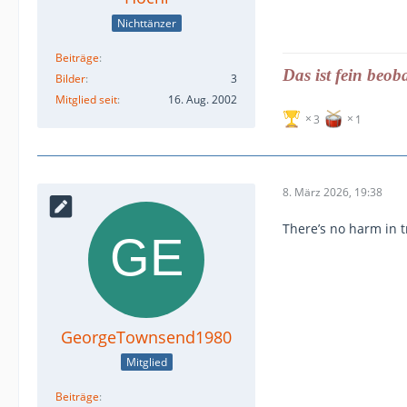
Nichttänzer
Beiträge
Das ist fein beob
Bilder
3
Mitglied seit
16. Aug. 2002
3
1
8. März 2026, 19:38
There’s no harm in t
GeorgeTownsend1980
Mitglied
Beiträge