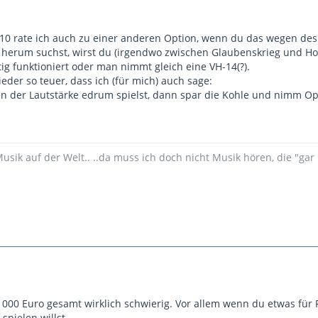
-10 rate ich auch zu einer anderen Option, wenn du das wegen des 
herum suchst, wirst du (irgendwo zwischen Glaubenskrieg und Hoffn
ig funktioniert oder man nimmt gleich eine VH-14(?).
eder so teuer, dass ich (für mich) auch sage:
 der Lautstärke edrum spielst, dann spar die Kohle und nimm Op
 Musik auf der Welt.. ..da muss ich doch nicht Musik hören, die "gar 
 1000 Euro gesamt wirklich schwierig. Vor allem wenn du etwas fü
spielen willst.