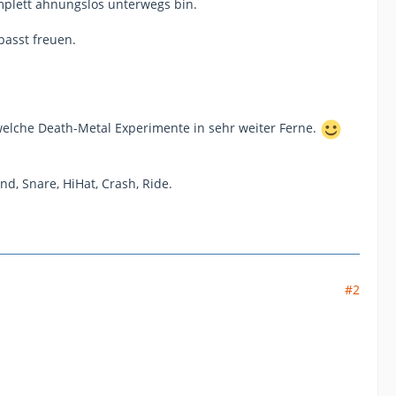
omplett ahnungslos unterwegs bin.
passt freuen.
elche Death-Metal Experimente in sehr weiter Ferne.
d, Snare, HiHat, Crash, Ride.
#2