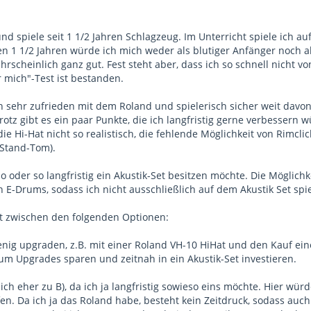
 und spiele seit 1 1/2 Jahren Schlagzeug. Im Unterricht spiele ich
n 1 1/2 Jahren würde ich mich weder als blutiger Anfänger noch als
ahrscheinlich ganz gut. Fest steht aber, dass ich so schnell nich
 mich"-Test ist bestanden.
ch sehr zufrieden mit dem Roland und spielerisch sicher weit dav
otz gibt es ein paar Punkte, die ich langfristig gerne verbessern w
ie Hi-Hat nicht so realistisch, die fehlende Möglichkeit von Rimcl
 Stand-Tom).
 so oder so langfristig ein Akustik-Set besitzen möchte. Die Möglichk
 E-Drums, sodass ich nicht ausschließlich auf dem Akustik Set spi
t zwischen den folgenden Optionen:
enig upgraden, z.B. mit einer Roland VH-10 HiHat und den Kauf eine
rum Upgrades sparen und zeitnah in ein Akustik-Set investieren.
h eher zu B), da ich ja langfristig sowieso eins möchte. Hier würd
en. Da ich ja das Roland habe, besteht kein Zeitdruck, sodass au