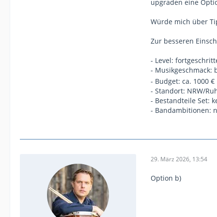
upgraden eine Optio
Würde mich über Tip
Zur besseren Einsc
- Level: fortgeschri
- Musikgeschmack: b
- Budget: ca. 1000 €
- Standort: NRW/Ruh
- Bestandteile Set:
- Bandambitionen: n
29. März 2026, 13:54
Option b)