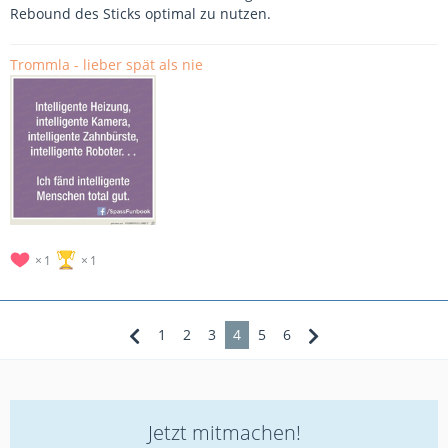
Rebound des Sticks optimal zu nutzen.
Trommla - lieber spät als nie
1
1
1
2
3
4
5
6
Jetzt mitmachen!