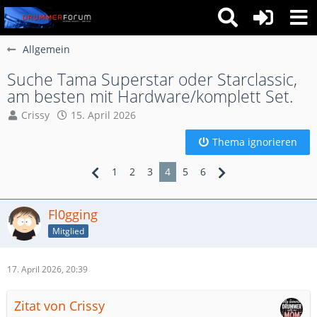
Allgemein
Suche Tama Superstar oder Starclassic,
am besten mit Hardware/komplett Set.
Crissy
15. April 2026
Thema ignorieren
1
2
3
4
5
6
Fl0gging
Mitglied
17. April 2026, 20:39
Zitat von Crissy