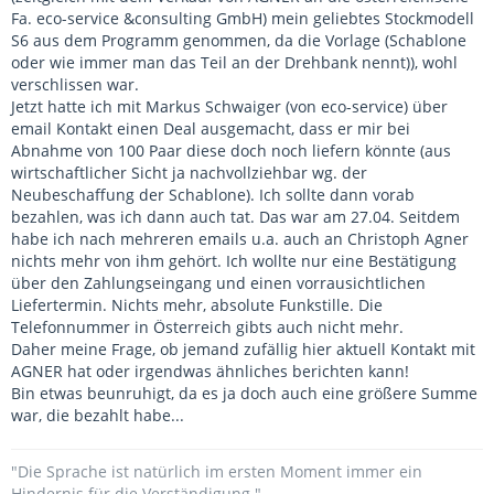
Fa. eco-service &consulting GmbH) mein geliebtes Stockmodell
S6 aus dem Programm genommen, da die Vorlage (Schablone
oder wie immer man das Teil an der Drehbank nennt)), wohl
verschlissen war.
Jetzt hatte ich mit Markus Schwaiger (von eco-service) über
email Kontakt einen Deal ausgemacht, dass er mir bei
Abnahme von 100 Paar diese doch noch liefern könnte (aus
wirtschaftlicher Sicht ja nachvollziehbar wg. der
Neubeschaffung der Schablone). Ich sollte dann vorab
bezahlen, was ich dann auch tat. Das war am 27.04. Seitdem
habe ich nach mehreren emails u.a. auch an Christoph Agner
nichts mehr von ihm gehört. Ich wollte nur eine Bestätigung
über den Zahlungseingang und einen vorrausichtlichen
Liefertermin. Nichts mehr, absolute Funkstille. Die
Telefonnummer in Österreich gibts auch nicht mehr.
Daher meine Frage, ob jemand zufällig hier aktuell Kontakt mit
AGNER hat oder irgendwas ähnliches berichten kann!
Bin etwas beunruhigt, da es ja doch auch eine größere Summe
war, die bezahlt habe...
"Die Sprache ist natürlich im ersten Moment immer ein
Hindernis für die Verständigung."