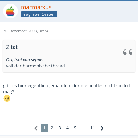
macmarkus
mag fette Rosetten
30. Dezember 2003, 08:34
Zitat
Original von seppel
voll der harmonische thread...
gibt es hier eigentlich jemanden, der die beatles nicht so doll
mag?
1
2
3
4
5
…
11