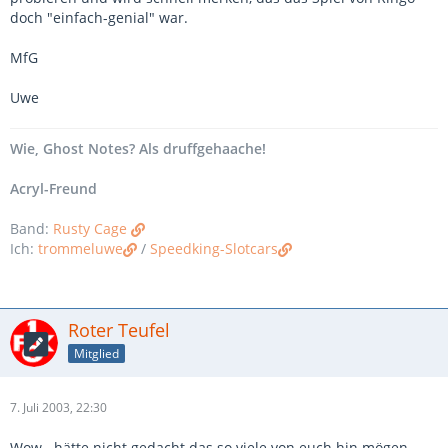
doch "einfach-genial" war.
MfG
Uwe
Wie, Ghost Notes? Als druffgehaache!
Acryl-Freund
Band:
Rusty Cage
Ich:
trommeluwe
/
Speedking-Slotcars
Roter Teufel
Mitglied
7. Juli 2003, 22:30
Wow...hätte nicht gedacht das so viele von euch hin mögen...