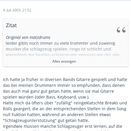
4. Juli 2003, 21:52
Zitat
Original von matzdrums
leider gibts noch immer zu viele trommler und zuwenig
musiker,die schlagzeug spielen. ringo ist schlicht und
ergreifend der beatles-schlagzeuger genauso wie der olle
paule der beatles bassist ist. diskussionen erübrigen sich
Alles anzeigen
wenn mann sich mal die beatles anhört.
Ich hatte ja früher in diversen Bands Gitarre gespielt und hatte
das bei meinen Drummern immer so empfunden, dass denen
das auch mal ganz gut getan hätte, wenn sie mal Gitarre
stay tuned
spielen würden (oder Bass, Keyboard, usw.).
Hatte mich da öfters über "zufällig" reingeklatschte Breaks und
Rolls geärgert, die an der entsprechenden Stellen in dem Song
matz
null Fuktion hatten, während an anderen Stellen etwas
"Schlagzeugunterstützung" gut getan hätte.
Irgendwie müssen manche Schlagzeuger erst lernen, auf die