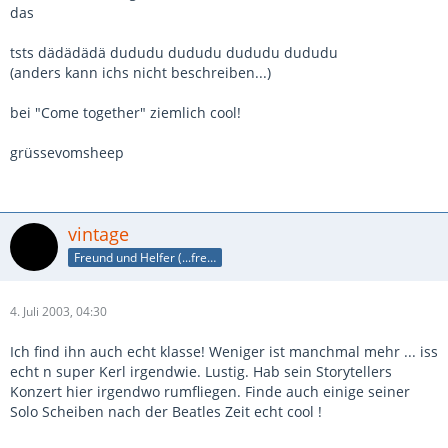
das
tsts dädädädä dududu dududu dududu dududu
(anders kann ichs nicht beschreiben...)
bei "Come together" ziemlich cool!
grüssevomsheep
vintage
Freund und Helfer (...freund, dir helf ich!)
4. Juli 2003, 04:30
Ich find ihn auch echt klasse! Weniger ist manchmal mehr ... iss
echt n super Kerl irgendwie. Lustig. Hab sein Storytellers
Konzert hier irgendwo rumfliegen. Finde auch einige seiner
Solo Scheiben nach der Beatles Zeit echt cool !