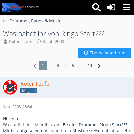
Drummer, Bands & Music
Was haltet ihr von Ringo Starr???
Roter Teufel
3. Juli 2003
Thema ignorieren
1
2
3
4
5
…
11
Roter Teufel
Mitglied
3. Juli 2003, 23:36
Hi Leute.
Was haltet ihr eigentlich vom Beatles Drummer Ringo Starr???
Mir ist aufgefallen das man ihn in Musikerkreisen nicht so sehr