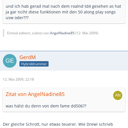
und ich hab gerad mal nach dem roalnd td4 gesehen as hat
ja gar nciht diese funktionen mit den 50 along play songs
usw oder???
Einmal editiert, zuletzt von
AngelNadine85
(
12. Mai 2009
)
GerdM
Hybriddrummer
12. Mai 2009, 22:18
Zitat von AngelNadine85
was hälst du denn von dem fame dd506??
Der gleiche Schrott, nur etwas teuerer. Wie Drewi schrieb