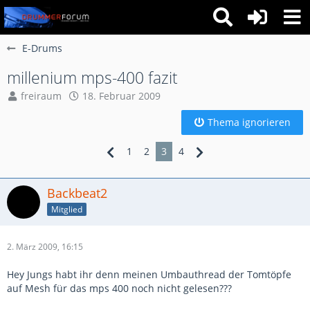
E-Drums
millenium mps-400 fazit
freiraum
18. Februar 2009
Thema ignorieren
1
2
3
4
Backbeat2
Mitglied
2. März 2009, 16:15
Hey Jungs habt ihr denn meinen Umbauthread der Tomtöpfe
auf Mesh für das mps 400 noch nicht gelesen???