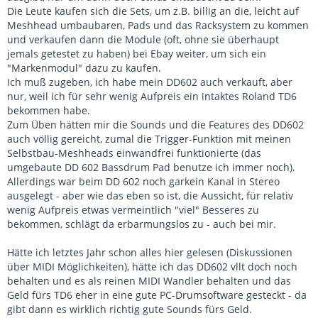
Die Leute kaufen sich die Sets, um z.B. billig an die, leicht auf
Meshhead umbaubaren, Pads und das Racksystem zu kommen
und verkaufen dann die Module (oft, ohne sie überhaupt
jemals getestet zu haben) bei Ebay weiter, um sich ein
"Markenmodul" dazu zu kaufen.
Ich muß zugeben, ich habe mein DD602 auch verkauft, aber
nur, weil ich für sehr wenig Aufpreis ein intaktes Roland TD6
bekommen habe.
Zum Üben hätten mir die Sounds und die Features des DD602
auch völlig gereicht, zumal die Trigger-Funktion mit meinen
Selbstbau-Meshheads einwandfrei funktionierte (das
umgebaute DD 602 Bassdrum Pad benutze ich immer noch).
Allerdings war beim DD 602 noch garkein Kanal in Stereo
ausgelegt - aber wie das eben so ist, die Aussicht, für relativ
wenig Aufpreis etwas vermeintlich "viel" Besseres zu
bekommen, schlägt da erbarmungslos zu - auch bei mir.
Hätte ich letztes Jahr schon alles hier gelesen (Diskussionen
über MIDI Möglichkeiten), hätte ich das DD602 vllt doch noch
behalten und es als reinen MIDI Wandler behalten und das
Geld fürs TD6 eher in eine gute PC-Drumsoftware gesteckt - da
gibt dann es wirklich richtig gute Sounds fürs Geld.