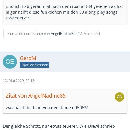
und ich hab gerad mal nach dem roalnd td4 gesehen as hat
ja gar nciht diese funktionen mit den 50 along play songs
usw oder???
Einmal editiert, zuletzt von
AngelNadine85
(
12. Mai 2009
)
GerdM
Hybriddrummer
12. Mai 2009, 22:18
Zitat von AngelNadine85
was hälst du denn von dem fame dd506??
Der gleiche Schrott, nur etwas teuerer. Wie Drewi schrieb