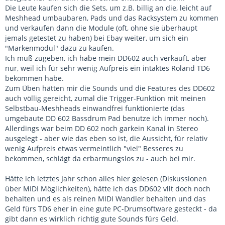
Die Leute kaufen sich die Sets, um z.B. billig an die, leicht auf
Meshhead umbaubaren, Pads und das Racksystem zu kommen
und verkaufen dann die Module (oft, ohne sie überhaupt
jemals getestet zu haben) bei Ebay weiter, um sich ein
"Markenmodul" dazu zu kaufen.
Ich muß zugeben, ich habe mein DD602 auch verkauft, aber
nur, weil ich für sehr wenig Aufpreis ein intaktes Roland TD6
bekommen habe.
Zum Üben hätten mir die Sounds und die Features des DD602
auch völlig gereicht, zumal die Trigger-Funktion mit meinen
Selbstbau-Meshheads einwandfrei funktionierte (das
umgebaute DD 602 Bassdrum Pad benutze ich immer noch).
Allerdings war beim DD 602 noch garkein Kanal in Stereo
ausgelegt - aber wie das eben so ist, die Aussicht, für relativ
wenig Aufpreis etwas vermeintlich "viel" Besseres zu
bekommen, schlägt da erbarmungslos zu - auch bei mir.
Hätte ich letztes Jahr schon alles hier gelesen (Diskussionen
über MIDI Möglichkeiten), hätte ich das DD602 vllt doch noch
behalten und es als reinen MIDI Wandler behalten und das
Geld fürs TD6 eher in eine gute PC-Drumsoftware gesteckt - da
gibt dann es wirklich richtig gute Sounds fürs Geld.