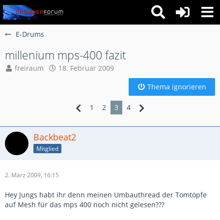
E-Drums
millenium mps-400 fazit
freiraum
18. Februar 2009
Thema ignorieren
1
2
3
4
Backbeat2
Mitglied
2. März 2009, 16:15
Hey Jungs habt ihr denn meinen Umbauthread der Tomtöpfe
auf Mesh für das mps 400 noch nicht gelesen???